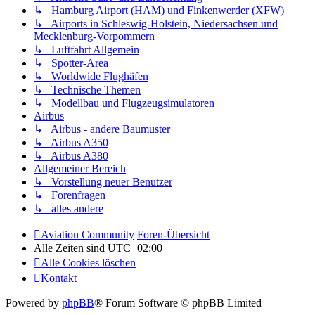
↳ Hamburg Airport (HAM) und Finkenwerder (XFW)
↳ Airports in Schleswig-Holstein, Niedersachsen und
Mecklenburg-Vorpommern
↳ Luftfahrt Allgemein
↳ Spotter-Area
↳ Worldwide Flughäfen
↳ Technische Themen
↳ Modellbau und Flugzeugsimulatoren
Airbus
↳ Airbus - andere Baumuster
↳ Airbus A350
↳ Airbus A380
Allgemeiner Bereich
↳ Vorstellung neuer Benutzer
↳ Forenfragen
↳ alles andere
Aviation Community
Foren-Übersicht
Alle Zeiten sind
UTC+02:00
Alle Cookies löschen
Kontakt
Powered by
phpBB
® Forum Software © phpBB Limited