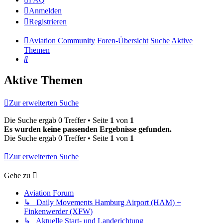
Anmelden
Registrieren
Aviation Community
Foren-Übersicht
Suche
Aktive
Themen
Suche
Aktive Themen
Zur erweiterten Suche
Die Suche ergab 0 Treffer • Seite
1
von
1
Es wurden keine passenden Ergebnisse gefunden.
Die Suche ergab 0 Treffer • Seite
1
von
1
Zur erweiterten Suche
Gehe zu
Aviation Forum
↳ Daily Movements Hamburg Airport (HAM) +
Finkenwerder (XFW)
↳ Aktuelle Start- und Landerichtung