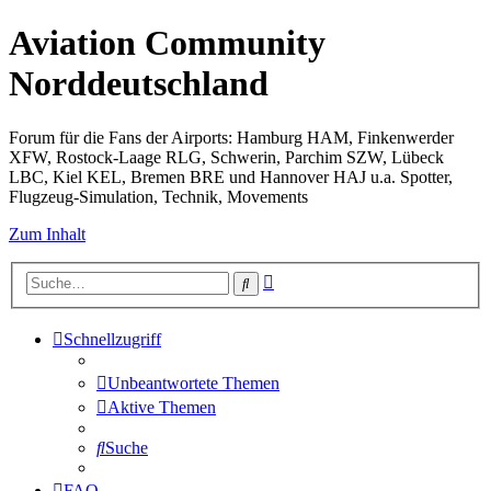
Aviation Community
Norddeutschland
Forum für die Fans der Airports: Hamburg HAM, Finkenwerder
XFW, Rostock-Laage RLG, Schwerin, Parchim SZW, Lübeck
LBC, Kiel KEL, Bremen BRE und Hannover HAJ u.a. Spotter,
Flugzeug-Simulation, Technik, Movements
Zum Inhalt
Erweiterte
Suche
Suche
Schnellzugriff
Unbeantwortete Themen
Aktive Themen
Suche
FAQ