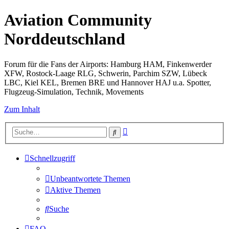
Aviation Community
Norddeutschland
Forum für die Fans der Airports: Hamburg HAM, Finkenwerder
XFW, Rostock-Laage RLG, Schwerin, Parchim SZW, Lübeck
LBC, Kiel KEL, Bremen BRE und Hannover HAJ u.a. Spotter,
Flugzeug-Simulation, Technik, Movements
Zum Inhalt
Erweiterte
Suche
Suche
Schnellzugriff
Unbeantwortete Themen
Aktive Themen
Suche
FAQ