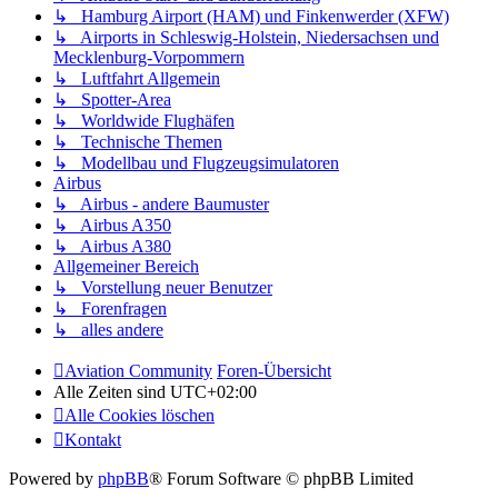
↳ Hamburg Airport (HAM) und Finkenwerder (XFW)
↳ Airports in Schleswig-Holstein, Niedersachsen und
Mecklenburg-Vorpommern
↳ Luftfahrt Allgemein
↳ Spotter-Area
↳ Worldwide Flughäfen
↳ Technische Themen
↳ Modellbau und Flugzeugsimulatoren
Airbus
↳ Airbus - andere Baumuster
↳ Airbus A350
↳ Airbus A380
Allgemeiner Bereich
↳ Vorstellung neuer Benutzer
↳ Forenfragen
↳ alles andere
Aviation Community
Foren-Übersicht
Alle Zeiten sind
UTC+02:00
Alle Cookies löschen
Kontakt
Powered by
phpBB
® Forum Software © phpBB Limited