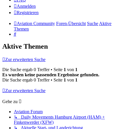
Anmelden
Registrieren
Aviation Community
Foren-Übersicht
Suche
Aktive
Themen
Suche
Aktive Themen
Zur erweiterten Suche
Die Suche ergab 0 Treffer • Seite
1
von
1
Es wurden keine passenden Ergebnisse gefunden.
Die Suche ergab 0 Treffer • Seite
1
von
1
Zur erweiterten Suche
Gehe zu
Aviation Forum
↳ Daily Movements Hamburg Airport (HAM) +
Finkenwerder (XFW)
↳ Aktuelle Start- und Landerichtung