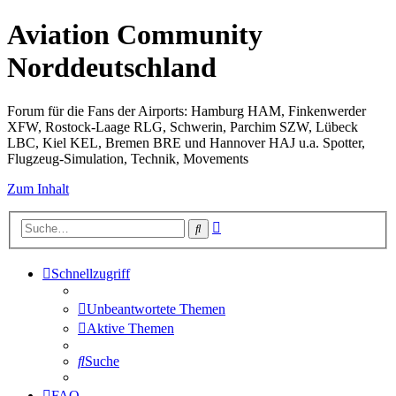
Aviation Community
Norddeutschland
Forum für die Fans der Airports: Hamburg HAM, Finkenwerder
XFW, Rostock-Laage RLG, Schwerin, Parchim SZW, Lübeck
LBC, Kiel KEL, Bremen BRE und Hannover HAJ u.a. Spotter,
Flugzeug-Simulation, Technik, Movements
Zum Inhalt
Erweiterte
Suche
Suche
Schnellzugriff
Unbeantwortete Themen
Aktive Themen
Suche
FAQ