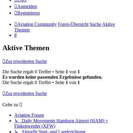
Anmelden
Registrieren
Aviation Community
Foren-Übersicht
Suche
Aktive
Themen
Suche
Aktive Themen
Zur erweiterten Suche
Die Suche ergab 0 Treffer • Seite
1
von
1
Es wurden keine passenden Ergebnisse gefunden.
Die Suche ergab 0 Treffer • Seite
1
von
1
Zur erweiterten Suche
Gehe zu
Aviation Forum
↳ Daily Movements Hamburg Airport (HAM) +
Finkenwerder (XFW)
↳ Aktuelle Start- und Landerichtung