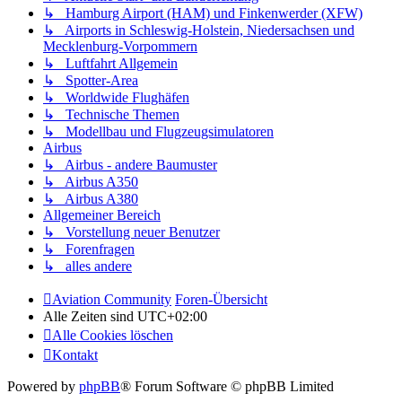
↳ Hamburg Airport (HAM) und Finkenwerder (XFW)
↳ Airports in Schleswig-Holstein, Niedersachsen und
Mecklenburg-Vorpommern
↳ Luftfahrt Allgemein
↳ Spotter-Area
↳ Worldwide Flughäfen
↳ Technische Themen
↳ Modellbau und Flugzeugsimulatoren
Airbus
↳ Airbus - andere Baumuster
↳ Airbus A350
↳ Airbus A380
Allgemeiner Bereich
↳ Vorstellung neuer Benutzer
↳ Forenfragen
↳ alles andere
Aviation Community
Foren-Übersicht
Alle Zeiten sind
UTC+02:00
Alle Cookies löschen
Kontakt
Powered by
phpBB
® Forum Software © phpBB Limited