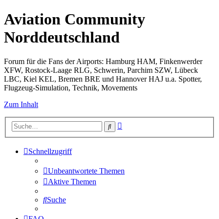
Aviation Community
Norddeutschland
Forum für die Fans der Airports: Hamburg HAM, Finkenwerder
XFW, Rostock-Laage RLG, Schwerin, Parchim SZW, Lübeck
LBC, Kiel KEL, Bremen BRE und Hannover HAJ u.a. Spotter,
Flugzeug-Simulation, Technik, Movements
Zum Inhalt
Erweiterte
Suche
Suche
Schnellzugriff
Unbeantwortete Themen
Aktive Themen
Suche
FAQ