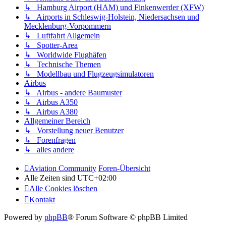
↳ Hamburg Airport (HAM) und Finkenwerder (XFW)
↳ Airports in Schleswig-Holstein, Niedersachsen und
Mecklenburg-Vorpommern
↳ Luftfahrt Allgemein
↳ Spotter-Area
↳ Worldwide Flughäfen
↳ Technische Themen
↳ Modellbau und Flugzeugsimulatoren
Airbus
↳ Airbus - andere Baumuster
↳ Airbus A350
↳ Airbus A380
Allgemeiner Bereich
↳ Vorstellung neuer Benutzer
↳ Forenfragen
↳ alles andere
Aviation Community
Foren-Übersicht
Alle Zeiten sind
UTC+02:00
Alle Cookies löschen
Kontakt
Powered by
phpBB
® Forum Software © phpBB Limited