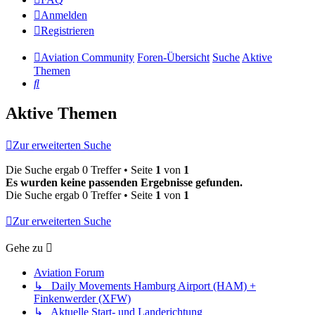
Anmelden
Registrieren
Aviation Community
Foren-Übersicht
Suche
Aktive
Themen
Suche
Aktive Themen
Zur erweiterten Suche
Die Suche ergab 0 Treffer • Seite
1
von
1
Es wurden keine passenden Ergebnisse gefunden.
Die Suche ergab 0 Treffer • Seite
1
von
1
Zur erweiterten Suche
Gehe zu
Aviation Forum
↳ Daily Movements Hamburg Airport (HAM) +
Finkenwerder (XFW)
↳ Aktuelle Start- und Landerichtung