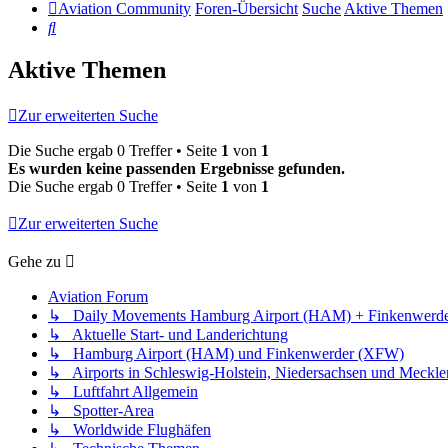
Aviation Community
Foren-Übersicht
Suche
Aktive Themen
Suche
Aktive Themen
Zur erweiterten Suche
Die Suche ergab 0 Treffer • Seite
1
von
1
Es wurden keine passenden Ergebnisse gefunden.
Die Suche ergab 0 Treffer • Seite
1
von
1
Zur erweiterten Suche
Gehe zu
Aviation Forum
↳ Daily Movements Hamburg Airport (HAM) + Finkenwerd
↳ Aktuelle Start- und Landerichtung
↳ Hamburg Airport (HAM) und Finkenwerder (XFW)
↳ Airports in Schleswig-Holstein, Niedersachsen und Meck
↳ Luftfahrt Allgemein
↳ Spotter-Area
↳ Worldwide Flughäfen