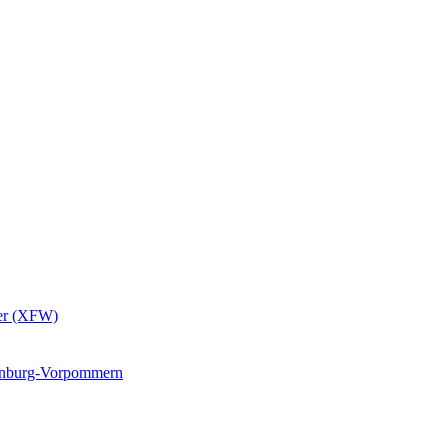
er (XFW)
lenburg-Vorpommern