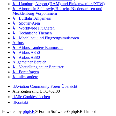
↳ Hamburg Airport (HAM) und Finkenwerder (XFW)
↳ Airports in Schleswig-Holstein, Niedersachsen und
Mecklenburg-Vorpommern
↳ Luftfahrt Allgemein
↳ Spotter-Area
↳ Worldwide Flughäfen
↳ Technische Themen
↳ Modellbau und Flugzeugsimulatoren
Airbus
↳ Airbus - andere Baumuster
↳ Airbus A350
↳ Airbus A380
Allgemeiner Bereich
↳ Vorstellung neuer Benutzer
↳ Forenfragen
↳ alles andere
Aviation Community
Foren-Übersicht
Alle Zeiten sind
UTC+02:00
Alle Cookies löschen
Kontakt
Powered by
phpBB
® Forum Software © phpBB Limited