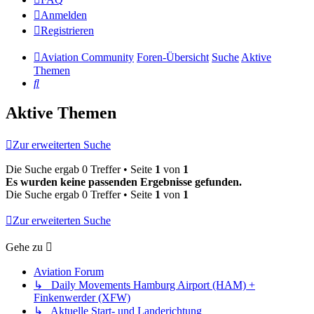
Anmelden
Registrieren
Aviation Community
Foren-Übersicht
Suche
Aktive
Themen
Suche
Aktive Themen
Zur erweiterten Suche
Die Suche ergab 0 Treffer • Seite
1
von
1
Es wurden keine passenden Ergebnisse gefunden.
Die Suche ergab 0 Treffer • Seite
1
von
1
Zur erweiterten Suche
Gehe zu
Aviation Forum
↳ Daily Movements Hamburg Airport (HAM) +
Finkenwerder (XFW)
↳ Aktuelle Start- und Landerichtung