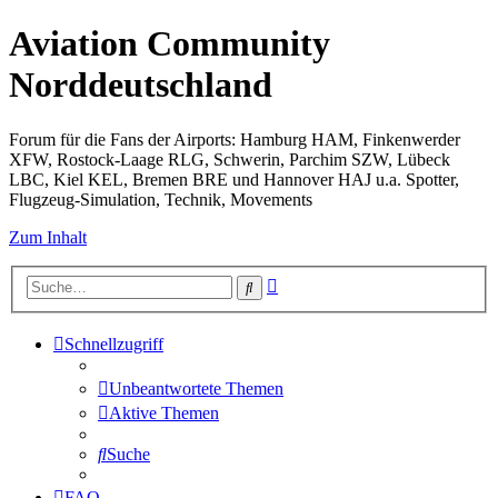
Aviation Community
Norddeutschland
Forum für die Fans der Airports: Hamburg HAM, Finkenwerder
XFW, Rostock-Laage RLG, Schwerin, Parchim SZW, Lübeck
LBC, Kiel KEL, Bremen BRE und Hannover HAJ u.a. Spotter,
Flugzeug-Simulation, Technik, Movements
Zum Inhalt
Erweiterte
Suche
Suche
Schnellzugriff
Unbeantwortete Themen
Aktive Themen
Suche
FAQ