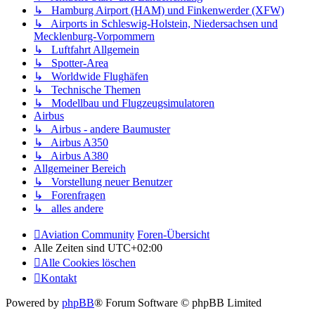
↳ Hamburg Airport (HAM) und Finkenwerder (XFW)
↳ Airports in Schleswig-Holstein, Niedersachsen und
Mecklenburg-Vorpommern
↳ Luftfahrt Allgemein
↳ Spotter-Area
↳ Worldwide Flughäfen
↳ Technische Themen
↳ Modellbau und Flugzeugsimulatoren
Airbus
↳ Airbus - andere Baumuster
↳ Airbus A350
↳ Airbus A380
Allgemeiner Bereich
↳ Vorstellung neuer Benutzer
↳ Forenfragen
↳ alles andere
Aviation Community
Foren-Übersicht
Alle Zeiten sind
UTC+02:00
Alle Cookies löschen
Kontakt
Powered by
phpBB
® Forum Software © phpBB Limited