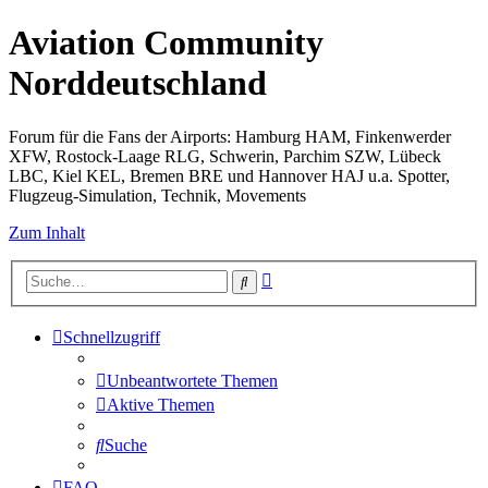
Aviation Community
Norddeutschland
Forum für die Fans der Airports: Hamburg HAM, Finkenwerder
XFW, Rostock-Laage RLG, Schwerin, Parchim SZW, Lübeck
LBC, Kiel KEL, Bremen BRE und Hannover HAJ u.a. Spotter,
Flugzeug-Simulation, Technik, Movements
Zum Inhalt
Erweiterte
Suche
Suche
Schnellzugriff
Unbeantwortete Themen
Aktive Themen
Suche
FAQ