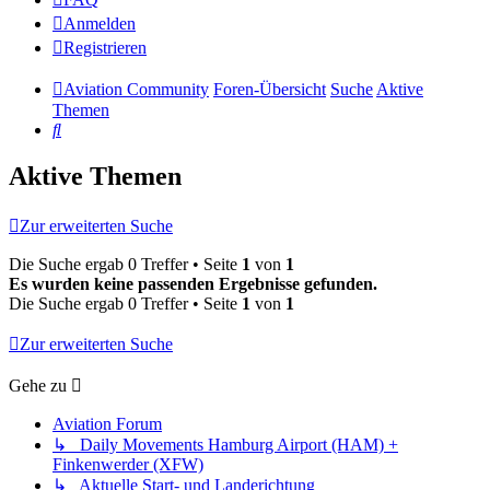
Anmelden
Registrieren
Aviation Community
Foren-Übersicht
Suche
Aktive
Themen
Suche
Aktive Themen
Zur erweiterten Suche
Die Suche ergab 0 Treffer • Seite
1
von
1
Es wurden keine passenden Ergebnisse gefunden.
Die Suche ergab 0 Treffer • Seite
1
von
1
Zur erweiterten Suche
Gehe zu
Aviation Forum
↳ Daily Movements Hamburg Airport (HAM) +
Finkenwerder (XFW)
↳ Aktuelle Start- und Landerichtung