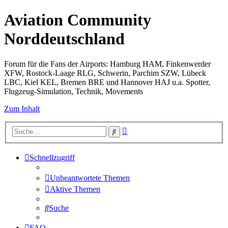
Aviation Community
Norddeutschland
Forum für die Fans der Airports: Hamburg HAM, Finkenwerder
XFW, Rostock-Laage RLG, Schwerin, Parchim SZW, Lübeck
LBC, Kiel KEL, Bremen BRE und Hannover HAJ u.a. Spotter,
Flugzeug-Simulation, Technik, Movements
Zum Inhalt
Erweiterte
Suche
Suche
Schnellzugriff
Unbeantwortete Themen
Aktive Themen
Suche
FAQ