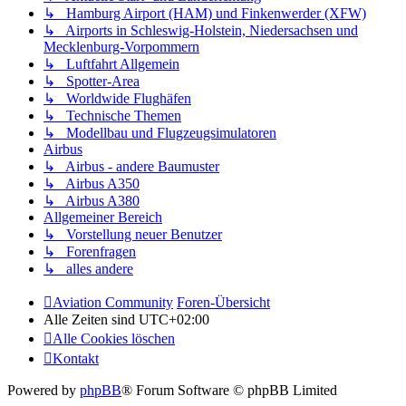
↳ Hamburg Airport (HAM) und Finkenwerder (XFW)
↳ Airports in Schleswig-Holstein, Niedersachsen und
Mecklenburg-Vorpommern
↳ Luftfahrt Allgemein
↳ Spotter-Area
↳ Worldwide Flughäfen
↳ Technische Themen
↳ Modellbau und Flugzeugsimulatoren
Airbus
↳ Airbus - andere Baumuster
↳ Airbus A350
↳ Airbus A380
Allgemeiner Bereich
↳ Vorstellung neuer Benutzer
↳ Forenfragen
↳ alles andere
Aviation Community
Foren-Übersicht
Alle Zeiten sind
UTC+02:00
Alle Cookies löschen
Kontakt
Powered by
phpBB
® Forum Software © phpBB Limited