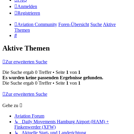
Anmelden
Registrieren
Aviation Community
Foren-Übersicht
Suche
Aktive
Themen
Suche
Aktive Themen
Zur erweiterten Suche
Die Suche ergab 0 Treffer • Seite
1
von
1
Es wurden keine passenden Ergebnisse gefunden.
Die Suche ergab 0 Treffer • Seite
1
von
1
Zur erweiterten Suche
Gehe zu
Aviation Forum
↳ Daily Movements Hamburg Airport (HAM) +
Finkenwerder (XFW)
↳ Aktuelle Start- und Landerichtung