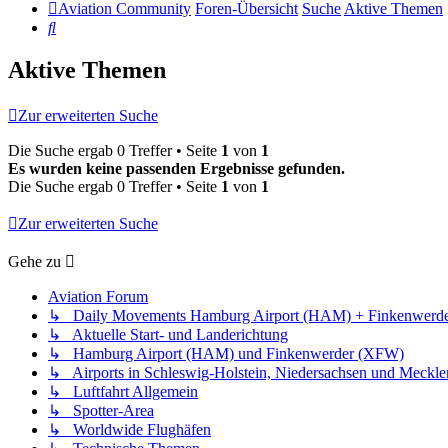
Aviation Community
Foren-Übersicht
Suche
Aktive Themen
Suche
Aktive Themen
Zur erweiterten Suche
Die Suche ergab 0 Treffer • Seite
1
von
1
Es wurden keine passenden Ergebnisse gefunden.
Die Suche ergab 0 Treffer • Seite
1
von
1
Zur erweiterten Suche
Gehe zu
Aviation Forum
↳ Daily Movements Hamburg Airport (HAM) + Finkenwerd
↳ Aktuelle Start- und Landerichtung
↳ Hamburg Airport (HAM) und Finkenwerder (XFW)
↳ Airports in Schleswig-Holstein, Niedersachsen und Meck
↳ Luftfahrt Allgemein
↳ Spotter-Area
↳ Worldwide Flughäfen