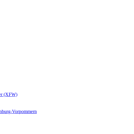
er (XFW)
lenburg-Vorpommern