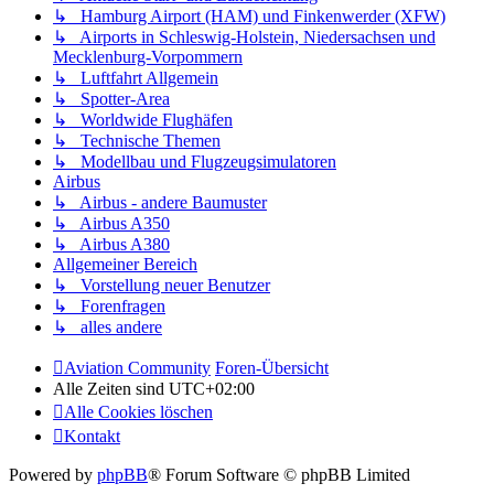
↳ Hamburg Airport (HAM) und Finkenwerder (XFW)
↳ Airports in Schleswig-Holstein, Niedersachsen und
Mecklenburg-Vorpommern
↳ Luftfahrt Allgemein
↳ Spotter-Area
↳ Worldwide Flughäfen
↳ Technische Themen
↳ Modellbau und Flugzeugsimulatoren
Airbus
↳ Airbus - andere Baumuster
↳ Airbus A350
↳ Airbus A380
Allgemeiner Bereich
↳ Vorstellung neuer Benutzer
↳ Forenfragen
↳ alles andere
Aviation Community
Foren-Übersicht
Alle Zeiten sind
UTC+02:00
Alle Cookies löschen
Kontakt
Powered by
phpBB
® Forum Software © phpBB Limited