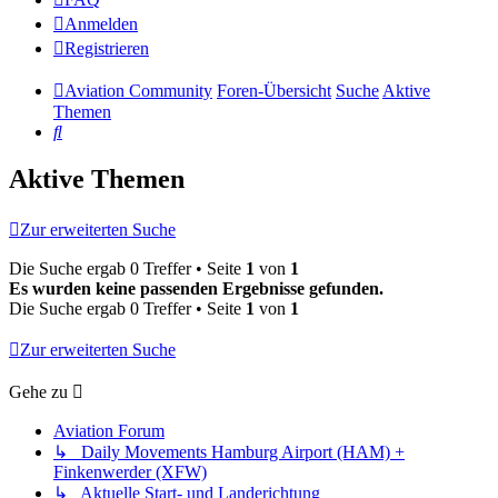
Anmelden
Registrieren
Aviation Community
Foren-Übersicht
Suche
Aktive
Themen
Suche
Aktive Themen
Zur erweiterten Suche
Die Suche ergab 0 Treffer • Seite
1
von
1
Es wurden keine passenden Ergebnisse gefunden.
Die Suche ergab 0 Treffer • Seite
1
von
1
Zur erweiterten Suche
Gehe zu
Aviation Forum
↳ Daily Movements Hamburg Airport (HAM) +
Finkenwerder (XFW)
↳ Aktuelle Start- und Landerichtung