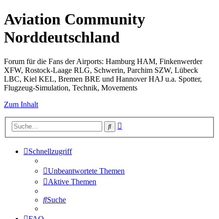
Aviation Community
Norddeutschland
Forum für die Fans der Airports: Hamburg HAM, Finkenwerder
XFW, Rostock-Laage RLG, Schwerin, Parchim SZW, Lübeck
LBC, Kiel KEL, Bremen BRE und Hannover HAJ u.a. Spotter,
Flugzeug-Simulation, Technik, Movements
Zum Inhalt
Erweiterte
Suche
Suche
Schnellzugriff
Unbeantwortete Themen
Aktive Themen
Suche
FAQ