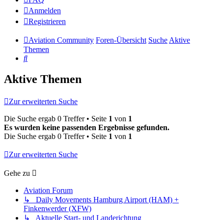
Anmelden
Registrieren
Aviation Community
Foren-Übersicht
Suche
Aktive
Themen
Suche
Aktive Themen
Zur erweiterten Suche
Die Suche ergab 0 Treffer • Seite
1
von
1
Es wurden keine passenden Ergebnisse gefunden.
Die Suche ergab 0 Treffer • Seite
1
von
1
Zur erweiterten Suche
Gehe zu
Aviation Forum
↳ Daily Movements Hamburg Airport (HAM) +
Finkenwerder (XFW)
↳ Aktuelle Start- und Landerichtung