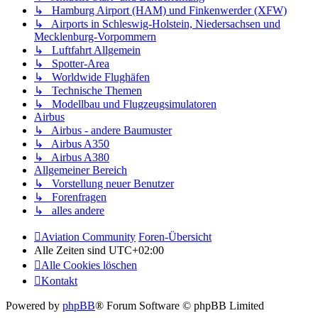
↳ Hamburg Airport (HAM) und Finkenwerder (XFW)
↳ Airports in Schleswig-Holstein, Niedersachsen und
Mecklenburg-Vorpommern
↳ Luftfahrt Allgemein
↳ Spotter-Area
↳ Worldwide Flughäfen
↳ Technische Themen
↳ Modellbau und Flugzeugsimulatoren
Airbus
↳ Airbus - andere Baumuster
↳ Airbus A350
↳ Airbus A380
Allgemeiner Bereich
↳ Vorstellung neuer Benutzer
↳ Forenfragen
↳ alles andere
Aviation Community
Foren-Übersicht
Alle Zeiten sind
UTC+02:00
Alle Cookies löschen
Kontakt
Powered by
phpBB
® Forum Software © phpBB Limited