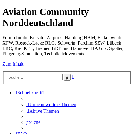
Aviation Community
Norddeutschland
Forum für die Fans der Airports: Hamburg HAM, Finkenwerder
XFW, Rostock-Laage RLG, Schwerin, Parchim SZW, Lübeck
LBC, Kiel KEL, Bremen BRE und Hannover HAJ u.a. Spotter,
Flugzeug-Simulation, Technik, Movements
Zum Inhalt
Erweiterte
Suche
Suche
Schnellzugriff
Unbeantwortete Themen
Aktive Themen
Suche
FAQ