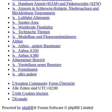
↳ Hamburg Airport (HAM) und Finkenwerder (XFW)
↳ Airports in Schleswig-Holstein, Niedersachsen und
Mecklenburg-Vorpommern
↳ Luftfahrt Allgemein
↳ Spotter-Area
↳ Worldwide Flughäfen
↳ Technische Themen
↳ Modellbau und Flugzeugsimulatoren
Airbus
↳ Airbus - andere Baumuster
↳ Airbus A350
↳ Airbus A380
Allgemeiner Bereich
↳ Vorstellung neuer Benutzer
↳ Forenfragen
↳ alles andere
Aviation Community
Foren-Übersicht
Alle Zeiten sind
UTC+02:00
Alle Cookies löschen
Kontakt
Powered by
phpBB
® Forum Software © phpBB Limited