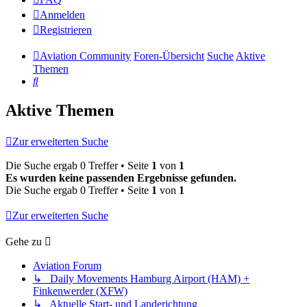
Anmelden
Registrieren
Aviation Community
Foren-Übersicht
Suche
Aktive
Themen
Suche
Aktive Themen
Zur erweiterten Suche
Die Suche ergab 0 Treffer • Seite
1
von
1
Es wurden keine passenden Ergebnisse gefunden.
Die Suche ergab 0 Treffer • Seite
1
von
1
Zur erweiterten Suche
Gehe zu
Aviation Forum
↳ Daily Movements Hamburg Airport (HAM) +
Finkenwerder (XFW)
↳ Aktuelle Start- und Landerichtung