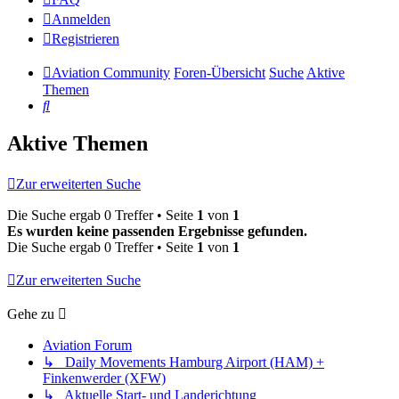
Anmelden
Registrieren
Aviation Community
Foren-Übersicht
Suche
Aktive
Themen
Suche
Aktive Themen
Zur erweiterten Suche
Die Suche ergab 0 Treffer • Seite
1
von
1
Es wurden keine passenden Ergebnisse gefunden.
Die Suche ergab 0 Treffer • Seite
1
von
1
Zur erweiterten Suche
Gehe zu
Aviation Forum
↳ Daily Movements Hamburg Airport (HAM) +
Finkenwerder (XFW)
↳ Aktuelle Start- und Landerichtung