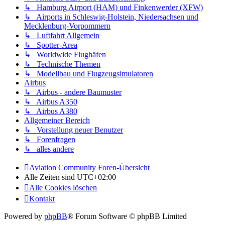
↳ Hamburg Airport (HAM) und Finkenwerder (XFW)
↳ Airports in Schleswig-Holstein, Niedersachsen und
Mecklenburg-Vorpommern
↳ Luftfahrt Allgemein
↳ Spotter-Area
↳ Worldwide Flughäfen
↳ Technische Themen
↳ Modellbau und Flugzeugsimulatoren
Airbus
↳ Airbus - andere Baumuster
↳ Airbus A350
↳ Airbus A380
Allgemeiner Bereich
↳ Vorstellung neuer Benutzer
↳ Forenfragen
↳ alles andere
Aviation Community
Foren-Übersicht
Alle Zeiten sind
UTC+02:00
Alle Cookies löschen
Kontakt
Powered by
phpBB
® Forum Software © phpBB Limited