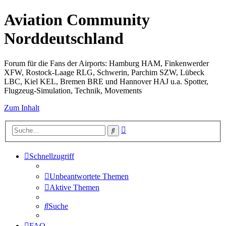
Aviation Community
Norddeutschland
Forum für die Fans der Airports: Hamburg HAM, Finkenwerder
XFW, Rostock-Laage RLG, Schwerin, Parchim SZW, Lübeck
LBC, Kiel KEL, Bremen BRE und Hannover HAJ u.a. Spotter,
Flugzeug-Simulation, Technik, Movements
Zum Inhalt
Erweiterte
Suche
Suche
Schnellzugriff
Unbeantwortete Themen
Aktive Themen
Suche
FAQ