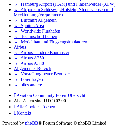
↳ Hamburg Airport (HAM) und Finkenwerder (XFW)
↳ Airports in Schleswig-Holstein, Niedersachsen und
Mecklenburg-Vorpommern
↳ Luftfahrt Allgemein
↳ Spotter-Area
↳ Worldwide Flughäfen
↳ Technische Themen
↳ Modellbau und Flugzeugsimulatoren
Airbus
↳ Airbus - andere Baumuster
↳ Airbus A350
↳ Airbus A380
Allgemeiner Bereich
↳ Vorstellung neuer Benutzer
↳ Forenfragen
↳ alles andere
Aviation Community
Foren-Übersicht
Alle Zeiten sind
UTC+02:00
Alle Cookies löschen
Kontakt
Powered by
phpBB
® Forum Software © phpBB Limited