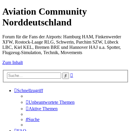
Aviation Community
Norddeutschland
Forum für die Fans der Airports: Hamburg HAM, Finkenwerder
XFW, Rostock-Laage RLG, Schwerin, Parchim SZW, Lübeck
LBC, Kiel KEL, Bremen BRE und Hannover HAJ u.a. Spotter,
Flugzeug-Simulation, Technik, Movements
Zum Inhalt
Erweiterte
Suche
Suche
Schnellzugriff
Unbeantwortete Themen
Aktive Themen
Suche
FAQ