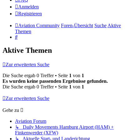
Anmelden
Registrieren
Aviation Community
Foren-Übersicht
Suche
Aktive
Themen
Suche
Aktive Themen
Zur erweiterten Suche
Die Suche ergab 0 Treffer • Seite
1
von
1
Es wurden keine passenden Ergebnisse gefunden.
Die Suche ergab 0 Treffer • Seite
1
von
1
Zur erweiterten Suche
Gehe zu
Aviation Forum
↳ Daily Movements Hamburg Airport (HAM) +
Finkenwerder (XFW)
↳ Aktuelle Start- und Landerichtung