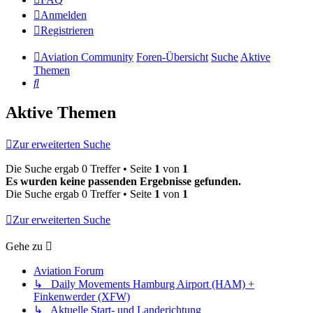
Anmelden
Registrieren
Aviation Community
Foren-Übersicht
Suche
Aktive
Themen
Suche
Aktive Themen
Zur erweiterten Suche
Die Suche ergab 0 Treffer • Seite
1
von
1
Es wurden keine passenden Ergebnisse gefunden.
Die Suche ergab 0 Treffer • Seite
1
von
1
Zur erweiterten Suche
Gehe zu
Aviation Forum
↳ Daily Movements Hamburg Airport (HAM) +
Finkenwerder (XFW)
↳ Aktuelle Start- und Landerichtung