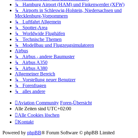
↳ Hamburg Airport (HAM) und Finkenwerder (XFW)
↳ Airports in Schleswig-Holstein, Niedersachsen und
Mecklenburg-Vorpommern
↳ Luftfahrt Allgemein
↳ Spotter-Area
↳ Worldwide Flughäfen
↳ Technische Themen
↳ Modellbau und Flugzeugsimulatoren
Airbus
↳ Airbus - andere Baumuster
↳ Airbus A350
↳ Airbus A380
Allgemeiner Bereich
↳ Vorstellung neuer Benutzer
↳ Forenfragen
↳ alles andere
Aviation Community
Foren-Übersicht
Alle Zeiten sind
UTC+02:00
Alle Cookies löschen
Kontakt
Powered by
phpBB
® Forum Software © phpBB Limited