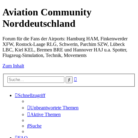
Aviation Community
Norddeutschland
Forum für die Fans der Airports: Hamburg HAM, Finkenwerder
XFW, Rostock-Laage RLG, Schwerin, Parchim SZW, Lübeck
LBC, Kiel KEL, Bremen BRE und Hannover HAJ u.a. Spotter,
Flugzeug-Simulation, Technik, Movements
Zum Inhalt
Erweiterte
Suche
Suche
Schnellzugriff
Unbeantwortete Themen
Aktive Themen
Suche
FAQ