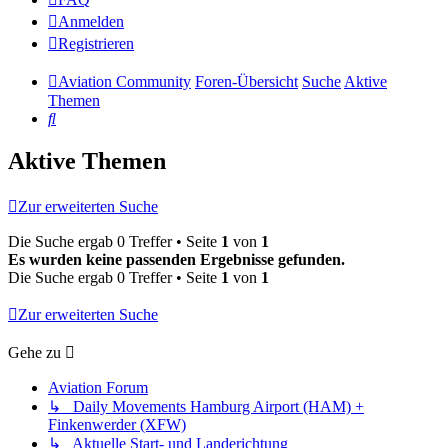
Anmelden
Registrieren
Aviation Community
Foren-Übersicht
Suche
Aktive
Themen
Suche
Aktive Themen
Zur erweiterten Suche
Die Suche ergab 0 Treffer • Seite
1
von
1
Es wurden keine passenden Ergebnisse gefunden.
Die Suche ergab 0 Treffer • Seite
1
von
1
Zur erweiterten Suche
Gehe zu
Aviation Forum
↳ Daily Movements Hamburg Airport (HAM) +
Finkenwerder (XFW)
↳ Aktuelle Start- und Landerichtung