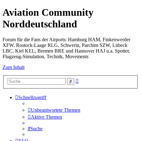
Aviation Community
Norddeutschland
Forum für die Fans der Airports: Hamburg HAM, Finkenwerder
XFW, Rostock-Laage RLG, Schwerin, Parchim SZW, Lübeck
LBC, Kiel KEL, Bremen BRE und Hannover HAJ u.a. Spotter,
Flugzeug-Simulation, Technik, Movements
Zum Inhalt
Erweiterte
Suche
Suche
Schnellzugriff
Unbeantwortete Themen
Aktive Themen
Suche
FAQ