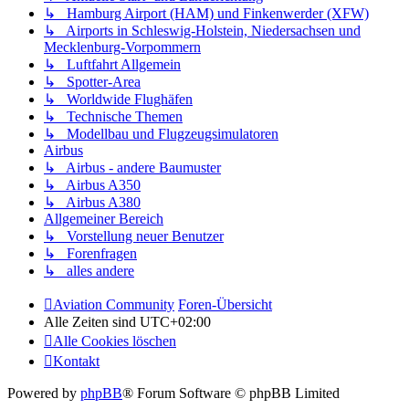
↳ Hamburg Airport (HAM) und Finkenwerder (XFW)
↳ Airports in Schleswig-Holstein, Niedersachsen und
Mecklenburg-Vorpommern
↳ Luftfahrt Allgemein
↳ Spotter-Area
↳ Worldwide Flughäfen
↳ Technische Themen
↳ Modellbau und Flugzeugsimulatoren
Airbus
↳ Airbus - andere Baumuster
↳ Airbus A350
↳ Airbus A380
Allgemeiner Bereich
↳ Vorstellung neuer Benutzer
↳ Forenfragen
↳ alles andere
Aviation Community
Foren-Übersicht
Alle Zeiten sind
UTC+02:00
Alle Cookies löschen
Kontakt
Powered by
phpBB
® Forum Software © phpBB Limited