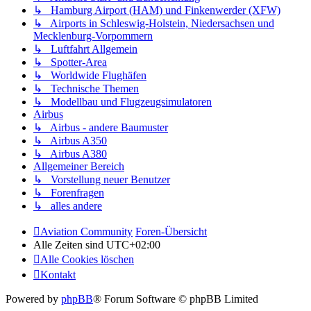
↳ Hamburg Airport (HAM) und Finkenwerder (XFW)
↳ Airports in Schleswig-Holstein, Niedersachsen und
Mecklenburg-Vorpommern
↳ Luftfahrt Allgemein
↳ Spotter-Area
↳ Worldwide Flughäfen
↳ Technische Themen
↳ Modellbau und Flugzeugsimulatoren
Airbus
↳ Airbus - andere Baumuster
↳ Airbus A350
↳ Airbus A380
Allgemeiner Bereich
↳ Vorstellung neuer Benutzer
↳ Forenfragen
↳ alles andere
Aviation Community
Foren-Übersicht
Alle Zeiten sind
UTC+02:00
Alle Cookies löschen
Kontakt
Powered by
phpBB
® Forum Software © phpBB Limited