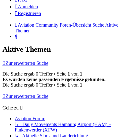
Anmelden
Registrieren
Aviation Community
Foren-Übersicht
Suche
Aktive
Themen
Suche
Aktive Themen
Zur erweiterten Suche
Die Suche ergab 0 Treffer • Seite
1
von
1
Es wurden keine passenden Ergebnisse gefunden.
Die Suche ergab 0 Treffer • Seite
1
von
1
Zur erweiterten Suche
Gehe zu
Aviation Forum
↳ Daily Movements Hamburg Airport (HAM) +
Finkenwerder (XFW)
↳ Aktuelle Start- und Landerichtung