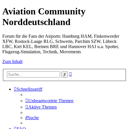
Aviation Community
Norddeutschland
Forum für die Fans der Airports: Hamburg HAM, Finkenwerder
XFW, Rostock-Laage RLG, Schwerin, Parchim SZW, Lübeck
LBC, Kiel KEL, Bremen BRE und Hannover HAJ u.a. Spotter,
Flugzeug-Simulation, Technik, Movements
Zum Inhalt
Erweiterte
Suche
Suche
Schnellzugriff
Unbeantwortete Themen
Aktive Themen
Suche
FAQ