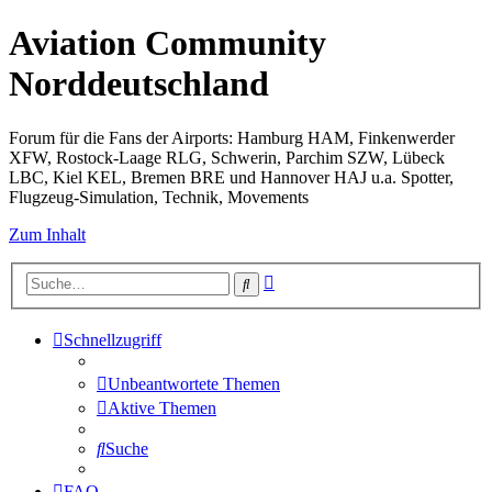
Aviation Community
Norddeutschland
Forum für die Fans der Airports: Hamburg HAM, Finkenwerder
XFW, Rostock-Laage RLG, Schwerin, Parchim SZW, Lübeck
LBC, Kiel KEL, Bremen BRE und Hannover HAJ u.a. Spotter,
Flugzeug-Simulation, Technik, Movements
Zum Inhalt
Erweiterte
Suche
Suche
Schnellzugriff
Unbeantwortete Themen
Aktive Themen
Suche
FAQ