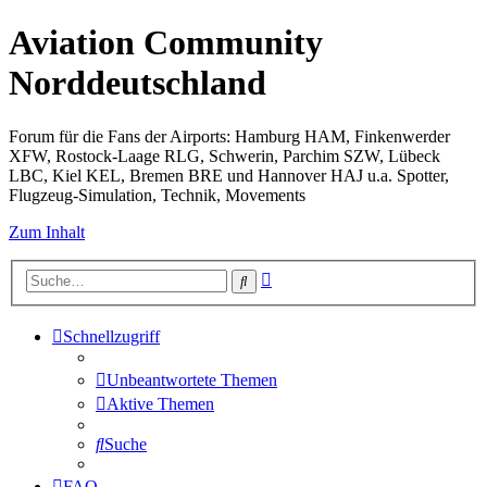
Aviation Community
Norddeutschland
Forum für die Fans der Airports: Hamburg HAM, Finkenwerder
XFW, Rostock-Laage RLG, Schwerin, Parchim SZW, Lübeck
LBC, Kiel KEL, Bremen BRE und Hannover HAJ u.a. Spotter,
Flugzeug-Simulation, Technik, Movements
Zum Inhalt
Erweiterte
Suche
Suche
Schnellzugriff
Unbeantwortete Themen
Aktive Themen
Suche
FAQ