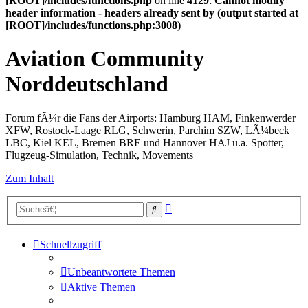
[ROOT]/includes/functions.php
on line
4129
:
Cannot modify
header information - headers already sent by (output started at
[ROOT]/includes/functions.php:3008)
Aviation Community
Norddeutschland
Forum fÃ¼r die Fans der Airports: Hamburg HAM, Finkenwerder
XFW, Rostock-Laage RLG, Schwerin, Parchim SZW, LÃ¼beck
LBC, Kiel KEL, Bremen BRE und Hannover HAJ u.a. Spotter,
Flugzeug-Simulation, Technik, Movements
Zum Inhalt
Erweiterte
Suche
Suche
Schnellzugriff
Unbeantwortete Themen
Aktive Themen