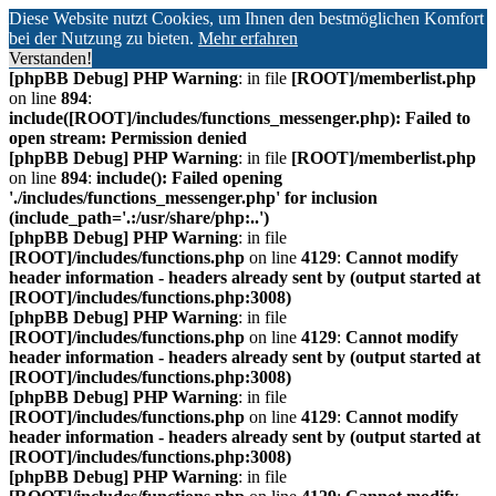
Diese Website nutzt Cookies, um Ihnen den bestmöglichen Komfort
bei der Nutzung zu bieten.
Mehr erfahren
Verstanden!
[phpBB Debug] PHP Warning
: in file
[ROOT]/memberlist.php
on line
894
:
include([ROOT]/includes/functions_messenger.php): Failed to
open stream: Permission denied
[phpBB Debug] PHP Warning
: in file
[ROOT]/memberlist.php
on line
894
:
include(): Failed opening
'./includes/functions_messenger.php' for inclusion
(include_path='.:/usr/share/php:..')
[phpBB Debug] PHP Warning
: in file
[ROOT]/includes/functions.php
on line
4129
:
Cannot modify
header information - headers already sent by (output started at
[ROOT]/includes/functions.php:3008)
[phpBB Debug] PHP Warning
: in file
[ROOT]/includes/functions.php
on line
4129
:
Cannot modify
header information - headers already sent by (output started at
[ROOT]/includes/functions.php:3008)
[phpBB Debug] PHP Warning
: in file
[ROOT]/includes/functions.php
on line
4129
:
Cannot modify
header information - headers already sent by (output started at
[ROOT]/includes/functions.php:3008)
[phpBB Debug] PHP Warning
: in file