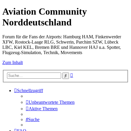
Aviation Community
Norddeutschland
Forum für die Fans der Airports: Hamburg HAM, Finkenwerder
XFW, Rostock-Laage RLG, Schwerin, Parchim SZW, Lübeck
LBC, Kiel KEL, Bremen BRE und Hannover HAJ u.a. Spotter,
Flugzeug-Simulation, Technik, Movements
Zum Inhalt
Erweiterte
Suche
Suche
Schnellzugriff
Unbeantwortete Themen
Aktive Themen
Suche
FAQ