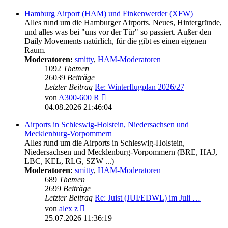
Hamburg Airport (HAM) und Finkenwerder (XFW)
Alles rund um die Hamburger Airports. Neues, Hintergründe,
und alles was bei "uns vor der Tür" so passiert. Außer den
Daily Movements natürlich, für die gibt es einen eigenen
Raum.
Moderatoren:
smitty
,
HAM-Moderatoren
1092
Themen
26039
Beiträge
Letzter Beitrag
Re: Winterflugplan 2026/27
Neuester
von
A300-600 R
Beitrag
04.08.2026 21:46:04
Airports in Schleswig-Holstein, Niedersachsen und
Mecklenburg-Vorpommern
Alles rund um die Airports in Schleswig-Holstein,
Niedersachsen und Mecklenburg-Vorpommern (BRE, HAJ,
LBC, KEL, RLG, SZW ...)
Moderatoren:
smitty
,
HAM-Moderatoren
689
Themen
2699
Beiträge
Letzter Beitrag
Re: Juist (JUI/EDWL) im Juli …
Neuester
von
alex z
Beitrag
25.07.2026 11:36:19