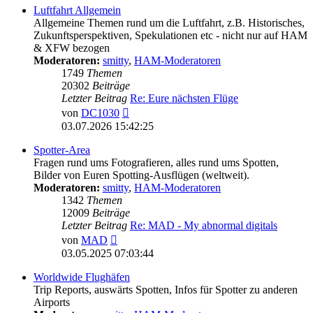
Luftfahrt Allgemein
Allgemeine Themen rund um die Luftfahrt, z.B. Historisches,
Zukunftsperspektiven, Spekulationen etc - nicht nur auf HAM
& XFW bezogen
Moderatoren:
smitty
,
HAM-Moderatoren
1749
Themen
20302
Beiträge
Letzter Beitrag
Re: Eure nächsten Flüge
Neuester
von
DC1030
Beitrag
03.07.2026 15:42:25
Spotter-Area
Fragen rund ums Fotografieren, alles rund ums Spotten,
Bilder von Euren Spotting-Ausflügen (weltweit).
Moderatoren:
smitty
,
HAM-Moderatoren
1342
Themen
12009
Beiträge
Letzter Beitrag
Re: MAD - My abnormal digitals
Neuester
von
MAD
Beitrag
03.05.2025 07:03:44
Worldwide Flughäfen
Trip Reports, auswärts Spotten, Infos für Spotter zu anderen
Airports