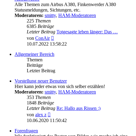
Alle Themen zum Airbus A380, Finkenwerder A380
Statusmeldungen, Sichtungen, etc.
Moderatoren:
smitty
,
HAM-Moderatoren
225
Themen
6385
Beiträge
Letzter Beitrag
Totgesagte leben länger: Das …
Neuester
von
ConAir
Beitrag
10.07.2022 13:58:22
Allgemeiner Bereich
Themen
Beiträge
Letzter Beitrag
Vorstellung neuer Benutzer
Hier kann jeder etwas von sich selber erzählen!
Moderatoren:
smitty
,
HAM-Moderatoren
353
Themen
1848
Beiträge
Letzter Beitrag
Re: Hallo aus Rissen :)
Neuester
von
alex z
Beitrag
10.06.2020 11:50:42
Forenfragen