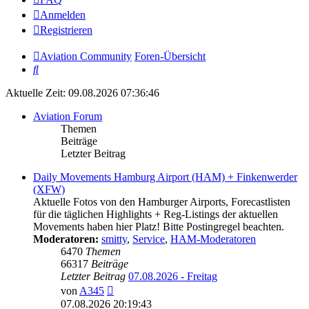
Anmelden
Registrieren
Aviation Community
Foren-Übersicht
Suche
Aktuelle Zeit: 09.08.2026 07:36:46
Aviation Forum
Themen
Beiträge
Letzter Beitrag
Daily Movements Hamburg Airport (HAM) + Finkenwerder
(XFW)
Aktuelle Fotos von den Hamburger Airports, Forecastlisten
für die täglichen Highlights + Reg-Listings der aktuellen
Movements haben hier Platz! Bitte Postingregel beachten.
Moderatoren:
smitty
,
Service
,
HAM-Moderatoren
6470
Themen
66317
Beiträge
Letzter Beitrag
07.08.2026 - Freitag
Neuester
von
A345
Beitrag
07.08.2026 20:19:43