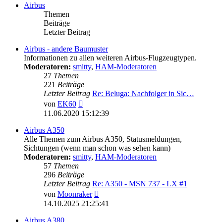
Airbus
Themen
Beiträge
Letzter Beitrag
Airbus - andere Baumuster
Informationen zu allen weiteren Airbus-Flugzeugtypen.
Moderatoren:
smitty
,
HAM-Moderatoren
27
Themen
221
Beiträge
Letzter Beitrag
Re: Beluga: Nachfolger in Sic…
Neuester
von
EK60
Beitrag
11.06.2020 15:12:39
Airbus A350
Alle Themen zum Airbus A350, Statusmeldungen,
Sichtungen (wenn man schon was sehen kann)
Moderatoren:
smitty
,
HAM-Moderatoren
57
Themen
296
Beiträge
Letzter Beitrag
Re: A350 - MSN 737 - LX #1
Neuester
von
Moonraker
Beitrag
14.10.2025 21:25:41
Airbus A380