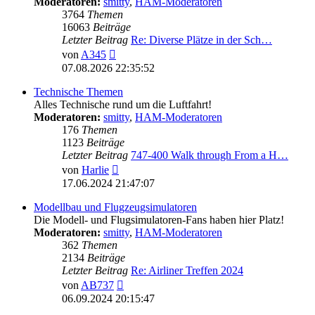
Moderatoren:
smitty
,
HAM-Moderatoren
3764
Themen
16063
Beiträge
Letzter Beitrag
Re: Diverse Plätze in der Sch…
Neuester
von
A345
Beitrag
07.08.2026 22:35:52
Technische Themen
Alles Technische rund um die Luftfahrt!
Moderatoren:
smitty
,
HAM-Moderatoren
176
Themen
1123
Beiträge
Letzter Beitrag
747-400 Walk through From a H…
Neuester
von
Harlie
Beitrag
17.06.2024 21:47:07
Modellbau und Flugzeugsimulatoren
Die Modell- und Flugsimulatoren-Fans haben hier Platz!
Moderatoren:
smitty
,
HAM-Moderatoren
362
Themen
2134
Beiträge
Letzter Beitrag
Re: Airliner Treffen 2024
Neuester
von
AB737
Beitrag
06.09.2024 20:15:47