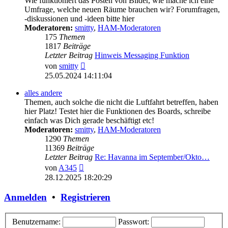
Wie funktioniert das Posten von Bilder, wie mache ich eine
Umfrage, welche neuen Räume brauchen wir? Forumfragen,
-diskussionen und -ideen bitte hier
Moderatoren:
smitty
,
HAM-Moderatoren
175
Themen
1817
Beiträge
Letzter Beitrag
Hinweis Messaging Funktion
Neuester
von
smitty
Beitrag
25.05.2024 14:11:04
alles andere
Themen, auch solche die nicht die Luftfahrt betreffen, haben
hier Platz! Testet hier die Funktionen des Boards, schreibe
einfach was Dich gerade beschäftigt etc!
Moderatoren:
smitty
,
HAM-Moderatoren
1290
Themen
11369
Beiträge
Letzter Beitrag
Re: Havanna im September/Okto…
Neuester
von
A345
Beitrag
28.12.2025 18:20:29
Anmelden
•
Registrieren
Benutzername:
Passwort: