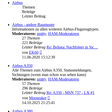
Airbus
Themen
Beiträge
Letzter Beitrag
Airbus - andere Baumuster
Informationen zu allen weiteren Airbus-Flugzeugtypen.
Moderatoren:
smitty
,
HAM-Moderatoren
27
Themen
221
Beiträge
Letzter Beitrag
Re: Beluga: Nachfolger in Sic…
Neuester
von
EK60
Beitrag
11.06.2020 15:12:39
Airbus A350
Alle Themen zum Airbus A350, Statusmeldungen,
Sichtungen (wenn man schon was sehen kann)
Moderatoren:
smitty
,
HAM-Moderatoren
57
Themen
296
Beiträge
Letzter Beitrag
Re: A350 - MSN 737 - LX #1
Neuester
von
Moonraker
Beitrag
14.10.2025 21:25:41
Airbus A380