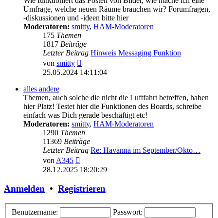
Wie funktioniert das Posten von Bilder, wie mache ich eine
Umfrage, welche neuen Räume brauchen wir? Forumfragen,
-diskussionen und -ideen bitte hier
Moderatoren:
smitty
,
HAM-Moderatoren
175
Themen
1817
Beiträge
Letzter Beitrag
Hinweis Messaging Funktion
Neuester
von
smitty
Beitrag
25.05.2024 14:11:04
alles andere
Themen, auch solche die nicht die Luftfahrt betreffen, haben
hier Platz! Testet hier die Funktionen des Boards, schreibe
einfach was Dich gerade beschäftigt etc!
Moderatoren:
smitty
,
HAM-Moderatoren
1290
Themen
11369
Beiträge
Letzter Beitrag
Re: Havanna im September/Okto…
Neuester
von
A345
Beitrag
28.12.2025 18:20:29
Anmelden
•
Registrieren
Benutzername:
Passwort: