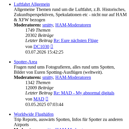
Luftfahrt Allgemein
Allgemeine Themen rund um die Luftfahrt, z.B. Historisches,
Zukunftsperspektiven, Spekulationen etc - nicht nur auf HAM
& XFW bezogen
Moderatoren:
smitty
,
HAM-Moderatoren
1749
Themen
20302
Beiträge
Letzter Beitrag
Re: Eure nächsten Flüge
Neuester
von
DC1030
Beitrag
03.07.2026 15:42:25
Spotter-Area
Fragen rund ums Fotografieren, alles rund ums Spotten,
Bilder von Euren Spotting-Ausflügen (weltweit).
Moderatoren:
smitty
,
HAM-Moderatoren
1342
Themen
12009
Beiträge
Letzter Beitrag
Re: MAD - My abnormal digitals
Neuester
von
MAD
Beitrag
03.05.2025 07:03:44
Worldwide Flughäfen
Trip Reports, auswärts Spotten, Infos für Spotter zu anderen
Airports