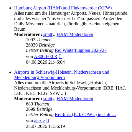
Hamburg Airport (HAM) und Finkenwerder (XFW)
Alles rund um die Hamburger Airports. Neues, Hintergründe,
und alles was bei "uns vor der Tür" so passiert. Außer den
Daily Movements natürlich, für die gibt es einen eigenen
Raum.
Moderatoren:
smitty
,
HAM-Moderatoren
1092
Themen
26039
Beiträge
Letzter Beitrag
Re: Winterflugplan 2026/27
Neuester
von
A300-600 R
Beitrag
04.08.2026 21:46:04
Airports in Schleswig-Holstein, Niedersachsen und
Mecklenburg-Vorpommern
Alles rund um die Airports in Schleswig-Holstein,
Niedersachsen und Mecklenburg-Vorpommern (BRE, HAJ,
LBC, KEL, RLG, SZW ...)
Moderatoren:
smitty
,
HAM-Moderatoren
689
Themen
2699
Beiträge
Letzter Beitrag
Re: Juist (JUI/EDWL) im Juli …
Neuester
von
alex z
Beitrag
25.07.2026 11:36:19