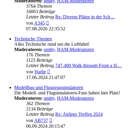
Moderatoren:
smitty
,
HAM-Moderatoren
3764
Themen
16063
Beiträge
Letzter Beitrag
Re: Diverse Plätze in der Sch…
Neuester
von
A345
Beitrag
07.08.2026 22:35:52
Technische Themen
Alles Technische rund um die Luftfahrt!
Moderatoren:
smitty
,
HAM-Moderatoren
176
Themen
1123
Beiträge
Letzter Beitrag
747-400 Walk through From a H…
Neuester
von
Harlie
Beitrag
17.06.2024 21:47:07
Modellbau und Flugzeugsimulatoren
Die Modell- und Flugsimulatoren-Fans haben hier Platz!
Moderatoren:
smitty
,
HAM-Moderatoren
362
Themen
2134
Beiträge
Letzter Beitrag
Re: Airliner Treffen 2024
Neuester
von
AB737
Beitrag
06.09.2024 20:15:47