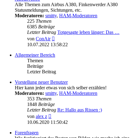
Alle Themen zum Airbus A380, Finkenwerder A380
Statusmeldungen, Sichtungen, etc.
Moderatoren:
smitty
,
HAM-Moderatoren
225
Themen
6385
Beiträge
Letzter Beitrag
Totgesagte leben länger: Das …
Neuester
von
ConAir
Beitrag
10.07.2022 13:58:22
Allgemeiner Bereich
Themen
Beiträge
Letzter Beitrag
Vorstellung neuer Benutzer
Hier kann jeder etwas von sich selber erzählen!
Moderatoren:
smitty
,
HAM-Moderatoren
353
Themen
1848
Beiträge
Letzter Beitrag
Re: Hallo aus Rissen :)
Neuester
von
alex z
Beitrag
10.06.2020 11:50:42
Forenfragen