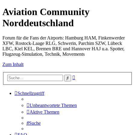
Aviation Community
Norddeutschland
Forum für die Fans der Airports: Hamburg HAM, Finkenwerder
XFW, Rostock-Laage RLG, Schwerin, Parchim SZW, Lübeck
LBC, Kiel KEL, Bremen BRE und Hannover HAJ u.a. Spotter,
Flugzeug-Simulation, Technik, Movements
Zum Inhalt
Erweiterte
Suche
Suche
Schnellzugriff
Unbeantwortete Themen
Aktive Themen
Suche
FAQ