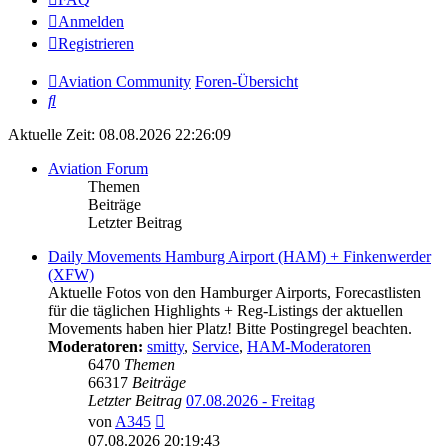
Anmelden
Registrieren
Aviation Community
Foren-Übersicht
Suche
Aktuelle Zeit: 08.08.2026 22:26:09
Aviation Forum
Themen
Beiträge
Letzter Beitrag
Daily Movements Hamburg Airport (HAM) + Finkenwerder
(XFW)
Aktuelle Fotos von den Hamburger Airports, Forecastlisten
für die täglichen Highlights + Reg-Listings der aktuellen
Movements haben hier Platz! Bitte Postingregel beachten.
Moderatoren:
smitty
,
Service
,
HAM-Moderatoren
6470
Themen
66317
Beiträge
Letzter Beitrag
07.08.2026 - Freitag
Neuester
von
A345
Beitrag
07.08.2026 20:19:43