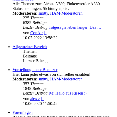
Alle Themen zum Airbus A380, Finkenwerder A380
Statusmeldungen, Sichtungen, etc.
Moderatoren:
smitty
,
HAM-Moderatoren
225
Themen
6385
Beiträge
Letzter Beitrag
Totgesagte leben länger: Das …
Neuester
von
ConAir
Beitrag
10.07.2022 13:58:22
Allgemeiner Bereich
Themen
Beiträge
Letzter Beitrag
Vorstellung neuer Benutzer
Hier kann jeder etwas von sich selber erzählen!
Moderatoren:
smitty
,
HAM-Moderatoren
353
Themen
1848
Beiträge
Letzter Beitrag
Re: Hallo aus Rissen :)
Neuester
von
alex z
Beitrag
10.06.2020 11:50:42
Forenfragen