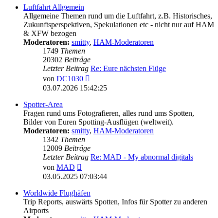
Luftfahrt Allgemein
Allgemeine Themen rund um die Luftfahrt, z.B. Historisches,
Zukunftsperspektiven, Spekulationen etc - nicht nur auf HAM
& XFW bezogen
Moderatoren:
smitty
,
HAM-Moderatoren
1749
Themen
20302
Beiträge
Letzter Beitrag
Re: Eure nächsten Flüge
Neuester
von
DC1030
Beitrag
03.07.2026 15:42:25
Spotter-Area
Fragen rund ums Fotografieren, alles rund ums Spotten,
Bilder von Euren Spotting-Ausflügen (weltweit).
Moderatoren:
smitty
,
HAM-Moderatoren
1342
Themen
12009
Beiträge
Letzter Beitrag
Re: MAD - My abnormal digitals
Neuester
von
MAD
Beitrag
03.05.2025 07:03:44
Worldwide Flughäfen
Trip Reports, auswärts Spotten, Infos für Spotter zu anderen
Airports