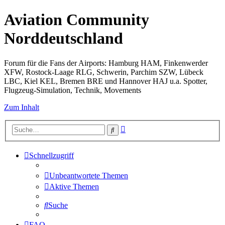
Aviation Community
Norddeutschland
Forum für die Fans der Airports: Hamburg HAM, Finkenwerder
XFW, Rostock-Laage RLG, Schwerin, Parchim SZW, Lübeck
LBC, Kiel KEL, Bremen BRE und Hannover HAJ u.a. Spotter,
Flugzeug-Simulation, Technik, Movements
Zum Inhalt
Erweiterte
Suche
Suche
Schnellzugriff
Unbeantwortete Themen
Aktive Themen
Suche
FAQ