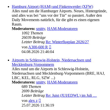
Hamburg Airport (HAM) und Finkenwerder (XFW)
Alles rund um die Hamburger Airports. Neues, Hintergründe,
und alles was bei "uns vor der Tür" so passiert. Außer den
Daily Movements natürlich, für die gibt es einen eigenen
Raum.
Moderatoren:
smitty
,
HAM-Moderatoren
1092
Themen
26039
Beiträge
Letzter Beitrag
Re: Winterflugplan 2026/27
Neuester
von
A300-600 R
Beitrag
04.08.2026 21:46:04
Airports in Schleswig-Holstein, Niedersachsen und
Mecklenburg-Vorpommern
Alles rund um die Airports in Schleswig-Holstein,
Niedersachsen und Mecklenburg-Vorpommern (BRE, HAJ,
LBC, KEL, RLG, SZW ...)
Moderatoren:
smitty
,
HAM-Moderatoren
689
Themen
2699
Beiträge
Letzter Beitrag
Re: Juist (JUI/EDWL) im Juli …
Neuester
von
alex z
Beitrag
25.07.2026 11:36:19