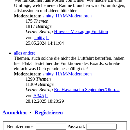
Wie funktioniert das Posten von Bilder, wie mache ich eine
Umfrage, welche neuen Räume brauchen wir? Forumfragen,
-diskussionen und -ideen bitte hier
Moderatoren:
smitty
,
HAM-Moderatoren
175
Themen
1817
Beiträge
Letzter Beitrag
Hinweis Messaging Funktion
Neuester
von
smitty
Beitrag
25.05.2024 14:11:04
alles andere
Themen, auch solche die nicht die Luftfahrt betreffen, haben
hier Platz! Testet hier die Funktionen des Boards, schreibe
einfach was Dich gerade beschäftigt etc!
Moderatoren:
smitty
,
HAM-Moderatoren
1290
Themen
11369
Beiträge
Letzter Beitrag
Re: Havanna im September/Okto…
Neuester
von
A345
Beitrag
28.12.2025 18:20:29
Anmelden
•
Registrieren
Benutzername:
Passwort: