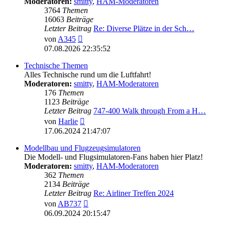
Moderatoren:
smitty
,
HAM-Moderatoren
3764
Themen
16063
Beiträge
Letzter Beitrag
Re: Diverse Plätze in der Sch…
Neuester
von
A345
Beitrag
07.08.2026 22:35:52
Technische Themen
Alles Technische rund um die Luftfahrt!
Moderatoren:
smitty
,
HAM-Moderatoren
176
Themen
1123
Beiträge
Letzter Beitrag
747-400 Walk through From a H…
Neuester
von
Harlie
Beitrag
17.06.2024 21:47:07
Modellbau und Flugzeugsimulatoren
Die Modell- und Flugsimulatoren-Fans haben hier Platz!
Moderatoren:
smitty
,
HAM-Moderatoren
362
Themen
2134
Beiträge
Letzter Beitrag
Re: Airliner Treffen 2024
Neuester
von
AB737
Beitrag
06.09.2024 20:15:47