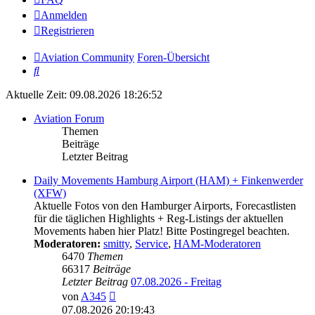
Anmelden
Registrieren
Aviation Community
Foren-Übersicht
Suche
Aktuelle Zeit: 09.08.2026 18:26:52
Aviation Forum
Themen
Beiträge
Letzter Beitrag
Daily Movements Hamburg Airport (HAM) + Finkenwerder
(XFW)
Aktuelle Fotos von den Hamburger Airports, Forecastlisten
für die täglichen Highlights + Reg-Listings der aktuellen
Movements haben hier Platz! Bitte Postingregel beachten.
Moderatoren:
smitty
,
Service
,
HAM-Moderatoren
6470
Themen
66317
Beiträge
Letzter Beitrag
07.08.2026 - Freitag
Neuester
von
A345
Beitrag
07.08.2026 20:19:43