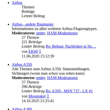
Airbus
Themen
Beiträge
Letzter Beitrag
Airbus - andere Baumuster
Informationen zu allen weiteren Airbus-Flugzeugtypen.
Moderatoren:
smitty
,
HAM-Moderatoren
27
Themen
221
Beiträge
Letzter Beitrag
Re: Beluga: Nachfolger in Sic…
Neuester
von
EK60
Beitrag
11.06.2020 15:12:39
Airbus A350
Alle Themen zum Airbus A350, Statusmeldungen,
Sichtungen (wenn man schon was sehen kann)
Moderatoren:
smitty
,
HAM-Moderatoren
57
Themen
296
Beiträge
Letzter Beitrag
Re: A350 - MSN 737 - LX #1
Neuester
von
Moonraker
Beitrag
14.10.2025 21:25:41
Airbus A380