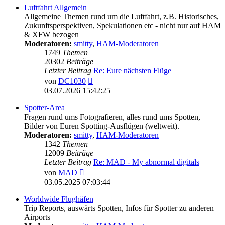
Luftfahrt Allgemein
Allgemeine Themen rund um die Luftfahrt, z.B. Historisches,
Zukunftsperspektiven, Spekulationen etc - nicht nur auf HAM
& XFW bezogen
Moderatoren:
smitty
,
HAM-Moderatoren
1749
Themen
20302
Beiträge
Letzter Beitrag
Re: Eure nächsten Flüge
Neuester
von
DC1030
Beitrag
03.07.2026 15:42:25
Spotter-Area
Fragen rund ums Fotografieren, alles rund ums Spotten,
Bilder von Euren Spotting-Ausflügen (weltweit).
Moderatoren:
smitty
,
HAM-Moderatoren
1342
Themen
12009
Beiträge
Letzter Beitrag
Re: MAD - My abnormal digitals
Neuester
von
MAD
Beitrag
03.05.2025 07:03:44
Worldwide Flughäfen
Trip Reports, auswärts Spotten, Infos für Spotter zu anderen
Airports