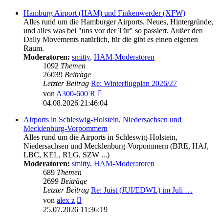
Hamburg Airport (HAM) und Finkenwerder (XFW)
Alles rund um die Hamburger Airports. Neues, Hintergründe,
und alles was bei "uns vor der Tür" so passiert. Außer den
Daily Movements natürlich, für die gibt es einen eigenen
Raum.
Moderatoren:
smitty
,
HAM-Moderatoren
1092
Themen
26039
Beiträge
Letzter Beitrag
Re: Winterflugplan 2026/27
Neuester
von
A300-600 R
Beitrag
04.08.2026 21:46:04
Airports in Schleswig-Holstein, Niedersachsen und
Mecklenburg-Vorpommern
Alles rund um die Airports in Schleswig-Holstein,
Niedersachsen und Mecklenburg-Vorpommern (BRE, HAJ,
LBC, KEL, RLG, SZW ...)
Moderatoren:
smitty
,
HAM-Moderatoren
689
Themen
2699
Beiträge
Letzter Beitrag
Re: Juist (JUI/EDWL) im Juli …
Neuester
von
alex z
Beitrag
25.07.2026 11:36:19