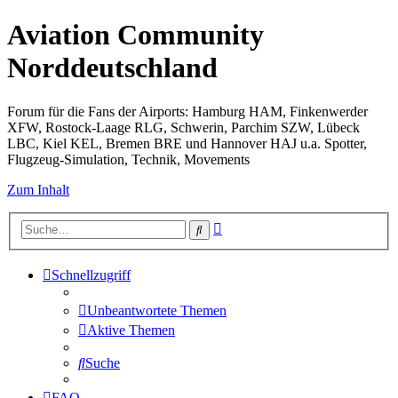
Aviation Community
Norddeutschland
Forum für die Fans der Airports: Hamburg HAM, Finkenwerder
XFW, Rostock-Laage RLG, Schwerin, Parchim SZW, Lübeck
LBC, Kiel KEL, Bremen BRE und Hannover HAJ u.a. Spotter,
Flugzeug-Simulation, Technik, Movements
Zum Inhalt
Erweiterte
Suche
Suche
Schnellzugriff
Unbeantwortete Themen
Aktive Themen
Suche
FAQ