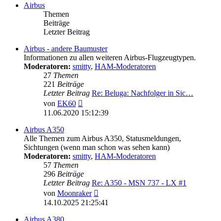
Airbus
Themen
Beiträge
Letzter Beitrag
Airbus - andere Baumuster
Informationen zu allen weiteren Airbus-Flugzeugtypen.
Moderatoren:
smitty
,
HAM-Moderatoren
27
Themen
221
Beiträge
Letzter Beitrag
Re: Beluga: Nachfolger in Sic…
Neuester
von
EK60
Beitrag
11.06.2020 15:12:39
Airbus A350
Alle Themen zum Airbus A350, Statusmeldungen,
Sichtungen (wenn man schon was sehen kann)
Moderatoren:
smitty
,
HAM-Moderatoren
57
Themen
296
Beiträge
Letzter Beitrag
Re: A350 - MSN 737 - LX #1
Neuester
von
Moonraker
Beitrag
14.10.2025 21:25:41
Airbus A380