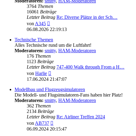
Moderatoren:
smitty
,
HAM-Moderatoren
3764
Themen
16061
Beiträge
Letzter Beitrag
Re: Diverse Plätze in der Sch…
Neuester
von
A345
Beitrag
06.08.2026 22:19:13
Technische Themen
Alles Technische rund um die Luftfahrt!
Moderatoren:
smitty
,
HAM-Moderatoren
176
Themen
1123
Beiträge
Letzter Beitrag
747-400 Walk through From a H…
Neuester
von
Harlie
Beitrag
17.06.2024 21:47:07
Modellbau und Flugzeugsimulatoren
Die Modell- und Flugsimulatoren-Fans haben hier Platz!
Moderatoren:
smitty
,
HAM-Moderatoren
362
Themen
2134
Beiträge
Letzter Beitrag
Re: Airliner Treffen 2024
Neuester
von
AB737
Beitrag
06.09.2024 20:15:47