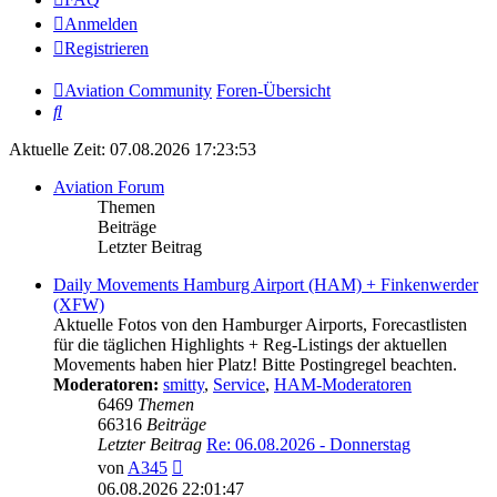
Anmelden
Registrieren
Aviation Community
Foren-Übersicht
Suche
Aktuelle Zeit: 07.08.2026 17:23:53
Aviation Forum
Themen
Beiträge
Letzter Beitrag
Daily Movements Hamburg Airport (HAM) + Finkenwerder
(XFW)
Aktuelle Fotos von den Hamburger Airports, Forecastlisten
für die täglichen Highlights + Reg-Listings der aktuellen
Movements haben hier Platz! Bitte Postingregel beachten.
Moderatoren:
smitty
,
Service
,
HAM-Moderatoren
6469
Themen
66316
Beiträge
Letzter Beitrag
Re: 06.08.2026 - Donnerstag
Neuester
von
A345
Beitrag
06.08.2026 22:01:47