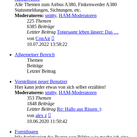
Alle Themen zum Airbus A380, Finkenwerder A380
Statusmeldungen, Sichtungen, etc.
Moderatoren:
smitty
,
HAM-Moderatoren
225
Themen
6385
Beiträge
Letzter Beitrag
Totgesagte leben länger: Das …
Neuester
von
ConAir
Beitrag
10.07.2022 13:58:22
Allgemeiner Bereich
Themen
Beiträge
Letzter Beitrag
Vorstellung neuer Benutzer
Hier kann jeder etwas von sich selber erzählen!
Moderatoren:
smitty
,
HAM-Moderatoren
353
Themen
1848
Beiträge
Letzter Beitrag
Re: Hallo aus Rissen :)
Neuester
von
alex z
Beitrag
10.06.2020 11:50:42
Forenfragen