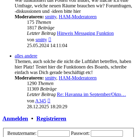
Wie funktioniert das Posten von Bilder, wie mache ich eine
Umfrage, welche neuen Räume brauchen wir? Forumfragen,
-diskussionen und -ideen bitte hier
Moderatoren:
smitty
,
HAM-Moderatoren
175
Themen
1817
Beiträge
Letzter Beitrag
Hinweis Messaging Funktion
Neuester
von
smitty
Beitrag
25.05.2024 14:11:04
alles andere
Themen, auch solche die nicht die Luftfahrt betreffen, haben
hier Platz! Testet hier die Funktionen des Boards, schreibe
einfach was Dich gerade beschäftigt etc!
Moderatoren:
smitty
,
HAM-Moderatoren
1290
Themen
11369
Beiträge
Letzter Beitrag
Re: Havanna im September/Okto…
Neuester
von
A345
Beitrag
28.12.2025 18:20:29
Anmelden
•
Registrieren
Benutzername:
Passwort: