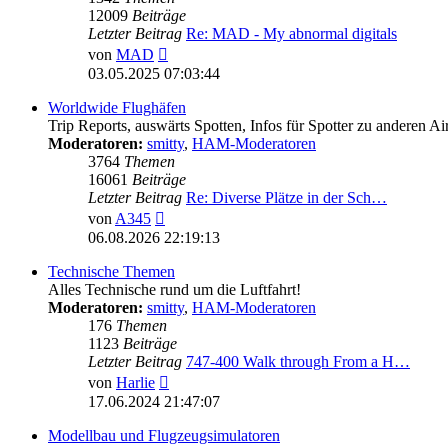
12009
Beiträge
Letzter Beitrag
Re: MAD - My abnormal digitals
Neuester
von
MAD
Beitrag
03.05.2025 07:03:44
Worldwide Flughäfen
Trip Reports, auswärts Spotten, Infos für Spotter zu anderen Ai
Moderatoren:
smitty
,
HAM-Moderatoren
3764
Themen
16061
Beiträge
Letzter Beitrag
Re: Diverse Plätze in der Sch…
Neuester
von
A345
Beitrag
06.08.2026 22:19:13
Technische Themen
Alles Technische rund um die Luftfahrt!
Moderatoren:
smitty
,
HAM-Moderatoren
176
Themen
1123
Beiträge
Letzter Beitrag
747-400 Walk through From a H…
Neuester
von
Harlie
Beitrag
17.06.2024 21:47:07
Modellbau und Flugzeugsimulatoren