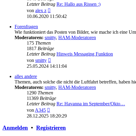
Letzter Beitrag
Re: Hallo aus Rissen :)
Neuester
von
alex z
Beitrag
10.06.2020 11:50:42
Forenfragen
Wie funktioniert das Posten von Bilder, wie mache ich eine U
Moderatoren:
smitty
,
HAM-Moderatoren
175
Themen
1817
Beiträge
Letzter Beitrag
Hinweis Messaging Funktion
Neuester
von
smitty
Beitrag
25.05.2024 14:11:04
alles andere
Themen, auch solche die nicht die Luftfahrt betreffen, haben hi
Moderatoren:
smitty
,
HAM-Moderatoren
1290
Themen
11369
Beiträge
Letzter Beitrag
Re: Havanna im September/Okto…
Neuester
von
A345
Beitrag
28.12.2025 18:20:29
Anmelden
•
Registrieren