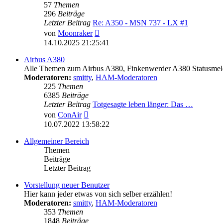
57
Themen
296
Beiträge
Letzter Beitrag
Re: A350 - MSN 737 - LX #1
Neuester
von
Moonraker
Beitrag
14.10.2025 21:25:41
Airbus A380
Alle Themen zum Airbus A380, Finkenwerder A380 Statusmeld
Moderatoren:
smitty
,
HAM-Moderatoren
225
Themen
6385
Beiträge
Letzter Beitrag
Totgesagte leben länger: Das …
Neuester
von
ConAir
Beitrag
10.07.2022 13:58:22
Allgemeiner Bereich
Themen
Beiträge
Letzter Beitrag
Vorstellung neuer Benutzer
Hier kann jeder etwas von sich selber erzählen!
Moderatoren:
smitty
,
HAM-Moderatoren
353
Themen
1848
Beiträge