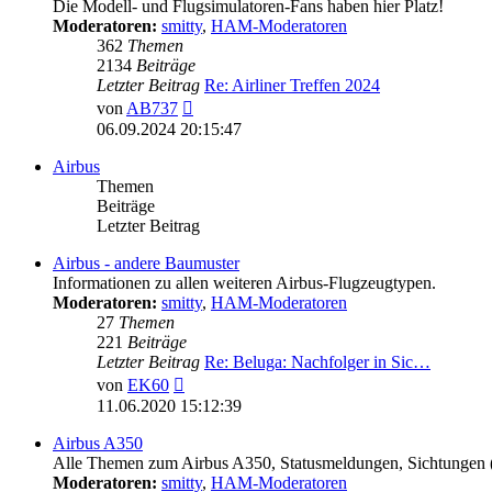
Die Modell- und Flugsimulatoren-Fans haben hier Platz!
Moderatoren:
smitty
,
HAM-Moderatoren
362
Themen
2134
Beiträge
Letzter Beitrag
Re: Airliner Treffen 2024
Neuester
von
AB737
Beitrag
06.09.2024 20:15:47
Airbus
Themen
Beiträge
Letzter Beitrag
Airbus - andere Baumuster
Informationen zu allen weiteren Airbus-Flugzeugtypen.
Moderatoren:
smitty
,
HAM-Moderatoren
27
Themen
221
Beiträge
Letzter Beitrag
Re: Beluga: Nachfolger in Sic…
Neuester
von
EK60
Beitrag
11.06.2020 15:12:39
Airbus A350
Alle Themen zum Airbus A350, Statusmeldungen, Sichtungen
Moderatoren:
smitty
,
HAM-Moderatoren