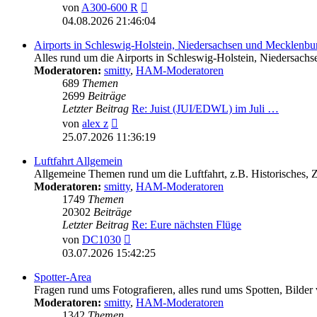
Neuester
von
A300-600 R
Beitrag
04.08.2026 21:46:04
Airports in Schleswig-Holstein, Niedersachsen und Mecklen
Alles rund um die Airports in Schleswig-Holstein, Nieder
Moderatoren:
smitty
,
HAM-Moderatoren
689
Themen
2699
Beiträge
Letzter Beitrag
Re: Juist (JUI/EDWL) im Juli …
Neuester
von
alex z
Beitrag
25.07.2026 11:36:19
Luftfahrt Allgemein
Allgemeine Themen rund um die Luftfahrt, z.B. Historisches,
Moderatoren:
smitty
,
HAM-Moderatoren
1749
Themen
20302
Beiträge
Letzter Beitrag
Re: Eure nächsten Flüge
Neuester
von
DC1030
Beitrag
03.07.2026 15:42:25
Spotter-Area
Fragen rund ums Fotografieren, alles rund ums Spotten, Bilder
Moderatoren:
smitty
,
HAM-Moderatoren
1342
Themen