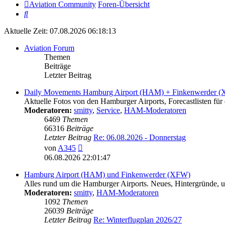
Aviation Community
Foren-Übersicht
Suche
Aktuelle Zeit: 07.08.2026 06:18:13
Aviation Forum
Themen
Beiträge
Letzter Beitrag
Daily Movements Hamburg Airport (HAM) + Finkenwerder 
Aktuelle Fotos von den Hamburger Airports, Forecastlisten für 
Moderatoren:
smitty
,
Service
,
HAM-Moderatoren
6469
Themen
66316
Beiträge
Letzter Beitrag
Re: 06.08.2026 - Donnerstag
Neuester
von
A345
Beitrag
06.08.2026 22:01:47
Hamburg Airport (HAM) und Finkenwerder (XFW)
Alles rund um die Hamburger Airports. Neues, Hintergründe, un
Moderatoren:
smitty
,
HAM-Moderatoren
1092
Themen
26039
Beiträge
Letzter Beitrag
Re: Winterflugplan 2026/27