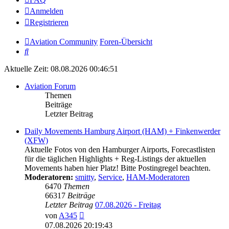
Anmelden
Registrieren
Aviation Community
Foren-Übersicht
Suche
Aktuelle Zeit: 08.08.2026 00:46:51
Aviation Forum
Themen
Beiträge
Letzter Beitrag
Daily Movements Hamburg Airport (HAM) + Finkenwerder
(XFW)
Aktuelle Fotos von den Hamburger Airports, Forecastlisten
für die täglichen Highlights + Reg-Listings der aktuellen
Movements haben hier Platz! Bitte Postingregel beachten.
Moderatoren:
smitty
,
Service
,
HAM-Moderatoren
6470
Themen
66317
Beiträge
Letzter Beitrag
07.08.2026 - Freitag
Neuester
von
A345
Beitrag
07.08.2026 20:19:43