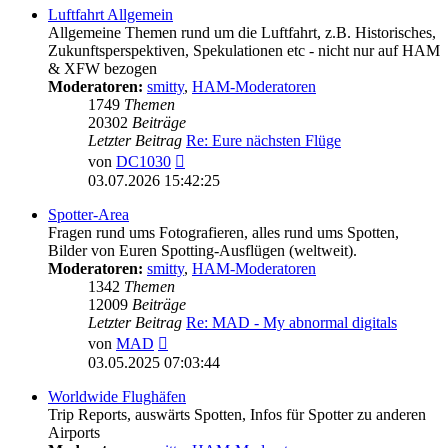
Luftfahrt Allgemein
Allgemeine Themen rund um die Luftfahrt, z.B. Historisches,
Zukunftsperspektiven, Spekulationen etc - nicht nur auf HAM
& XFW bezogen
Moderatoren:
smitty
,
HAM-Moderatoren
1749
Themen
20302
Beiträge
Letzter Beitrag
Re: Eure nächsten Flüge
Neuester
von
DC1030
Beitrag
03.07.2026 15:42:25
Spotter-Area
Fragen rund ums Fotografieren, alles rund ums Spotten,
Bilder von Euren Spotting-Ausflügen (weltweit).
Moderatoren:
smitty
,
HAM-Moderatoren
1342
Themen
12009
Beiträge
Letzter Beitrag
Re: MAD - My abnormal digitals
Neuester
von
MAD
Beitrag
03.05.2025 07:03:44
Worldwide Flughäfen
Trip Reports, auswärts Spotten, Infos für Spotter zu anderen
Airports