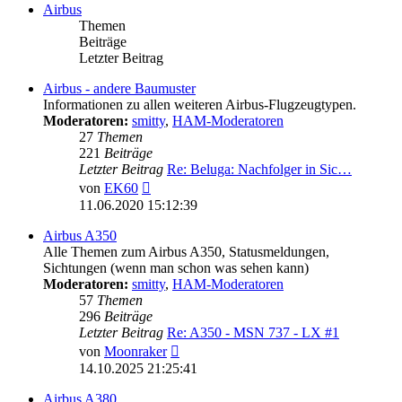
Airbus
Themen
Beiträge
Letzter Beitrag
Airbus - andere Baumuster
Informationen zu allen weiteren Airbus-Flugzeugtypen.
Moderatoren:
smitty
,
HAM-Moderatoren
27
Themen
221
Beiträge
Letzter Beitrag
Re: Beluga: Nachfolger in Sic…
Neuester
von
EK60
Beitrag
11.06.2020 15:12:39
Airbus A350
Alle Themen zum Airbus A350, Statusmeldungen,
Sichtungen (wenn man schon was sehen kann)
Moderatoren:
smitty
,
HAM-Moderatoren
57
Themen
296
Beiträge
Letzter Beitrag
Re: A350 - MSN 737 - LX #1
Neuester
von
Moonraker
Beitrag
14.10.2025 21:25:41
Airbus A380