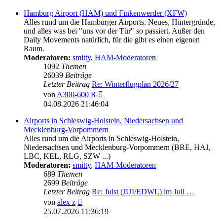
Hamburg Airport (HAM) und Finkenwerder (XFW)
Alles rund um die Hamburger Airports. Neues, Hintergründe,
und alles was bei "uns vor der Tür" so passiert. Außer den
Daily Movements natürlich, für die gibt es einen eigenen
Raum.
Moderatoren:
smitty
,
HAM-Moderatoren
1092
Themen
26039
Beiträge
Letzter Beitrag
Re: Winterflugplan 2026/27
Neuester
von
A300-600 R
Beitrag
04.08.2026 21:46:04
Airports in Schleswig-Holstein, Niedersachsen und
Mecklenburg-Vorpommern
Alles rund um die Airports in Schleswig-Holstein,
Niedersachsen und Mecklenburg-Vorpommern (BRE, HAJ,
LBC, KEL, RLG, SZW ...)
Moderatoren:
smitty
,
HAM-Moderatoren
689
Themen
2699
Beiträge
Letzter Beitrag
Re: Juist (JUI/EDWL) im Juli …
Neuester
von
alex z
Beitrag
25.07.2026 11:36:19