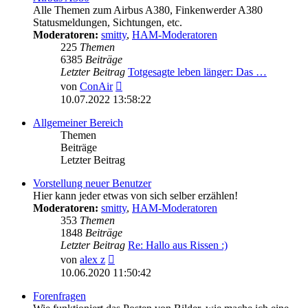
Alle Themen zum Airbus A380, Finkenwerder A380
Statusmeldungen, Sichtungen, etc.
Moderatoren:
smitty
,
HAM-Moderatoren
225
Themen
6385
Beiträge
Letzter Beitrag
Totgesagte leben länger: Das …
Neuester
von
ConAir
Beitrag
10.07.2022 13:58:22
Allgemeiner Bereich
Themen
Beiträge
Letzter Beitrag
Vorstellung neuer Benutzer
Hier kann jeder etwas von sich selber erzählen!
Moderatoren:
smitty
,
HAM-Moderatoren
353
Themen
1848
Beiträge
Letzter Beitrag
Re: Hallo aus Rissen :)
Neuester
von
alex z
Beitrag
10.06.2020 11:50:42
Forenfragen