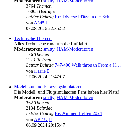
Moderatoren:
smitty
,
HAM-Moderatoren
3764
Themen
16063
Beiträge
Letzter Beitrag
Re: Diverse Plätze in der Sch…
Neuester
von
A345
Beitrag
07.08.2026 22:35:52
Technische Themen
Alles Technische rund um die Luftfahrt!
Moderatoren:
smitty
,
HAM-Moderatoren
176
Themen
1123
Beiträge
Letzter Beitrag
747-400 Walk through From a H…
Neuester
von
Harlie
Beitrag
17.06.2024 21:47:07
Modellbau und Flugzeugsimulatoren
Die Modell- und Flugsimulatoren-Fans haben hier Platz!
Moderatoren:
smitty
,
HAM-Moderatoren
362
Themen
2134
Beiträge
Letzter Beitrag
Re: Airliner Treffen 2024
Neuester
von
AB737
Beitrag
06.09.2024 20:15:47