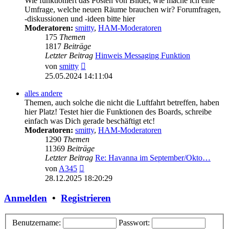
Wie funktioniert das Posten von Bilder, wie mache ich eine
Umfrage, welche neuen Räume brauchen wir? Forumfragen,
-diskussionen und -ideen bitte hier
Moderatoren:
smitty
,
HAM-Moderatoren
175
Themen
1817
Beiträge
Letzter Beitrag
Hinweis Messaging Funktion
Neuester
von
smitty
Beitrag
25.05.2024 14:11:04
alles andere
Themen, auch solche die nicht die Luftfahrt betreffen, haben
hier Platz! Testet hier die Funktionen des Boards, schreibe
einfach was Dich gerade beschäftigt etc!
Moderatoren:
smitty
,
HAM-Moderatoren
1290
Themen
11369
Beiträge
Letzter Beitrag
Re: Havanna im September/Okto…
Neuester
von
A345
Beitrag
28.12.2025 18:20:29
Anmelden
•
Registrieren
Benutzername:
Passwort: