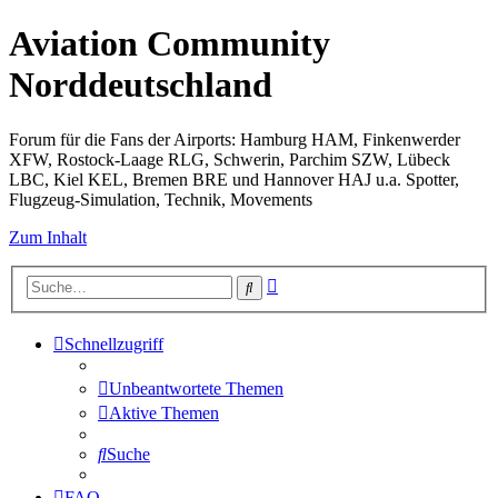
Aviation Community
Norddeutschland
Forum für die Fans der Airports: Hamburg HAM, Finkenwerder
XFW, Rostock-Laage RLG, Schwerin, Parchim SZW, Lübeck
LBC, Kiel KEL, Bremen BRE und Hannover HAJ u.a. Spotter,
Flugzeug-Simulation, Technik, Movements
Zum Inhalt
Erweiterte
Suche
Suche
Schnellzugriff
Unbeantwortete Themen
Aktive Themen
Suche
FAQ