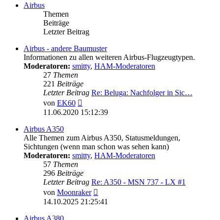
Airbus
Themen
Beiträge
Letzter Beitrag
Airbus - andere Baumuster
Informationen zu allen weiteren Airbus-Flugzeugtypen.
Moderatoren:
smitty
,
HAM-Moderatoren
27
Themen
221
Beiträge
Letzter Beitrag
Re: Beluga: Nachfolger in Sic…
Neuester
von
EK60
Beitrag
11.06.2020 15:12:39
Airbus A350
Alle Themen zum Airbus A350, Statusmeldungen,
Sichtungen (wenn man schon was sehen kann)
Moderatoren:
smitty
,
HAM-Moderatoren
57
Themen
296
Beiträge
Letzter Beitrag
Re: A350 - MSN 737 - LX #1
Neuester
von
Moonraker
Beitrag
14.10.2025 21:25:41
Airbus A380