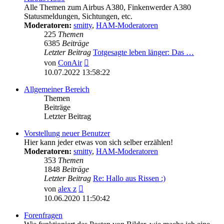
Alle Themen zum Airbus A380, Finkenwerder A380
Statusmeldungen, Sichtungen, etc.
Moderatoren:
smitty
,
HAM-Moderatoren
225
Themen
6385
Beiträge
Letzter Beitrag
Totgesagte leben länger: Das …
Neuester
von
ConAir
Beitrag
10.07.2022 13:58:22
Allgemeiner Bereich
Themen
Beiträge
Letzter Beitrag
Vorstellung neuer Benutzer
Hier kann jeder etwas von sich selber erzählen!
Moderatoren:
smitty
,
HAM-Moderatoren
353
Themen
1848
Beiträge
Letzter Beitrag
Re: Hallo aus Rissen :)
Neuester
von
alex z
Beitrag
10.06.2020 11:50:42
Forenfragen