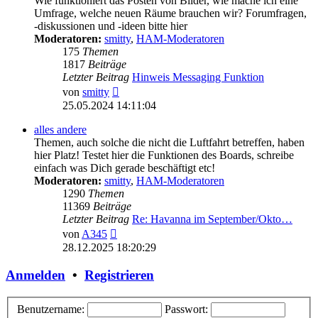
Wie funktioniert das Posten von Bilder, wie mache ich eine
Umfrage, welche neuen Räume brauchen wir? Forumfragen,
-diskussionen und -ideen bitte hier
Moderatoren:
smitty
,
HAM-Moderatoren
175
Themen
1817
Beiträge
Letzter Beitrag
Hinweis Messaging Funktion
Neuester
von
smitty
Beitrag
25.05.2024 14:11:04
alles andere
Themen, auch solche die nicht die Luftfahrt betreffen, haben
hier Platz! Testet hier die Funktionen des Boards, schreibe
einfach was Dich gerade beschäftigt etc!
Moderatoren:
smitty
,
HAM-Moderatoren
1290
Themen
11369
Beiträge
Letzter Beitrag
Re: Havanna im September/Okto…
Neuester
von
A345
Beitrag
28.12.2025 18:20:29
Anmelden
•
Registrieren
Benutzername:
Passwort: