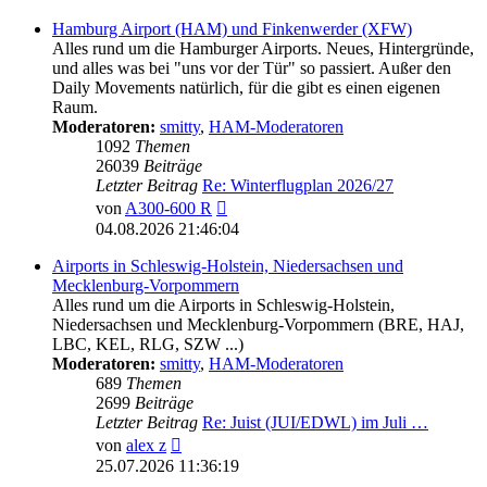
Hamburg Airport (HAM) und Finkenwerder (XFW)
Alles rund um die Hamburger Airports. Neues, Hintergründe,
und alles was bei "uns vor der Tür" so passiert. Außer den
Daily Movements natürlich, für die gibt es einen eigenen
Raum.
Moderatoren:
smitty
,
HAM-Moderatoren
1092
Themen
26039
Beiträge
Letzter Beitrag
Re: Winterflugplan 2026/27
Neuester
von
A300-600 R
Beitrag
04.08.2026 21:46:04
Airports in Schleswig-Holstein, Niedersachsen und
Mecklenburg-Vorpommern
Alles rund um die Airports in Schleswig-Holstein,
Niedersachsen und Mecklenburg-Vorpommern (BRE, HAJ,
LBC, KEL, RLG, SZW ...)
Moderatoren:
smitty
,
HAM-Moderatoren
689
Themen
2699
Beiträge
Letzter Beitrag
Re: Juist (JUI/EDWL) im Juli …
Neuester
von
alex z
Beitrag
25.07.2026 11:36:19