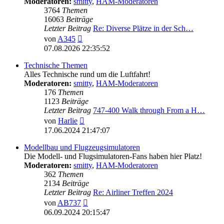
Moderatoren:
smitty
,
HAM-Moderatoren
3764
Themen
16063
Beiträge
Letzter Beitrag
Re: Diverse Plätze in der Sch…
Neuester
von
A345
Beitrag
07.08.2026 22:35:52
Technische Themen
Alles Technische rund um die Luftfahrt!
Moderatoren:
smitty
,
HAM-Moderatoren
176
Themen
1123
Beiträge
Letzter Beitrag
747-400 Walk through From a H…
Neuester
von
Harlie
Beitrag
17.06.2024 21:47:07
Modellbau und Flugzeugsimulatoren
Die Modell- und Flugsimulatoren-Fans haben hier Platz!
Moderatoren:
smitty
,
HAM-Moderatoren
362
Themen
2134
Beiträge
Letzter Beitrag
Re: Airliner Treffen 2024
Neuester
von
AB737
Beitrag
06.09.2024 20:15:47