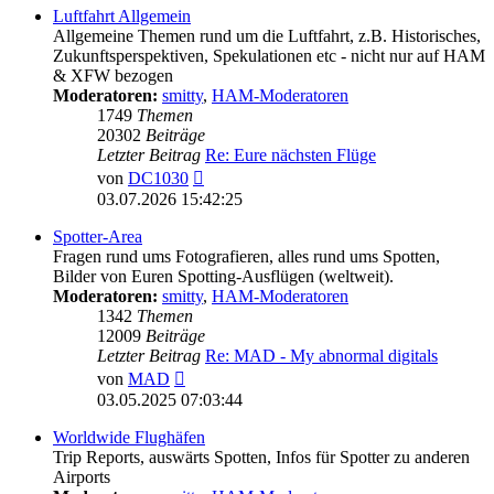
Luftfahrt Allgemein
Allgemeine Themen rund um die Luftfahrt, z.B. Historisches,
Zukunftsperspektiven, Spekulationen etc - nicht nur auf HAM
& XFW bezogen
Moderatoren:
smitty
,
HAM-Moderatoren
1749
Themen
20302
Beiträge
Letzter Beitrag
Re: Eure nächsten Flüge
Neuester
von
DC1030
Beitrag
03.07.2026 15:42:25
Spotter-Area
Fragen rund ums Fotografieren, alles rund ums Spotten,
Bilder von Euren Spotting-Ausflügen (weltweit).
Moderatoren:
smitty
,
HAM-Moderatoren
1342
Themen
12009
Beiträge
Letzter Beitrag
Re: MAD - My abnormal digitals
Neuester
von
MAD
Beitrag
03.05.2025 07:03:44
Worldwide Flughäfen
Trip Reports, auswärts Spotten, Infos für Spotter zu anderen
Airports