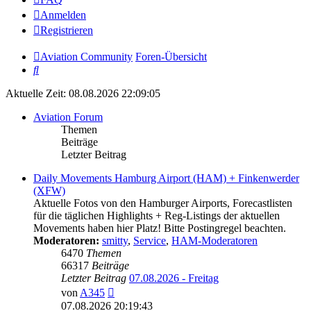
Anmelden
Registrieren
Aviation Community
Foren-Übersicht
Suche
Aktuelle Zeit: 08.08.2026 22:09:05
Aviation Forum
Themen
Beiträge
Letzter Beitrag
Daily Movements Hamburg Airport (HAM) + Finkenwerder
(XFW)
Aktuelle Fotos von den Hamburger Airports, Forecastlisten
für die täglichen Highlights + Reg-Listings der aktuellen
Movements haben hier Platz! Bitte Postingregel beachten.
Moderatoren:
smitty
,
Service
,
HAM-Moderatoren
6470
Themen
66317
Beiträge
Letzter Beitrag
07.08.2026 - Freitag
Neuester
von
A345
Beitrag
07.08.2026 20:19:43