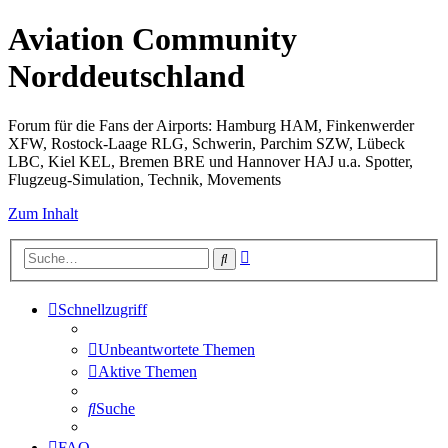
Aviation Community
Norddeutschland
Forum für die Fans der Airports: Hamburg HAM, Finkenwerder
XFW, Rostock-Laage RLG, Schwerin, Parchim SZW, Lübeck
LBC, Kiel KEL, Bremen BRE und Hannover HAJ u.a. Spotter,
Flugzeug-Simulation, Technik, Movements
Zum Inhalt
Erweiterte
Suche
Suche
Schnellzugriff
Unbeantwortete Themen
Aktive Themen
Suche
FAQ