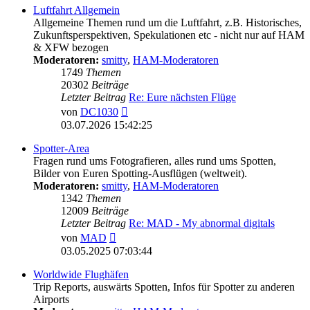
Luftfahrt Allgemein
Allgemeine Themen rund um die Luftfahrt, z.B. Historisches,
Zukunftsperspektiven, Spekulationen etc - nicht nur auf HAM
& XFW bezogen
Moderatoren:
smitty
,
HAM-Moderatoren
1749
Themen
20302
Beiträge
Letzter Beitrag
Re: Eure nächsten Flüge
Neuester
von
DC1030
Beitrag
03.07.2026 15:42:25
Spotter-Area
Fragen rund ums Fotografieren, alles rund ums Spotten,
Bilder von Euren Spotting-Ausflügen (weltweit).
Moderatoren:
smitty
,
HAM-Moderatoren
1342
Themen
12009
Beiträge
Letzter Beitrag
Re: MAD - My abnormal digitals
Neuester
von
MAD
Beitrag
03.05.2025 07:03:44
Worldwide Flughäfen
Trip Reports, auswärts Spotten, Infos für Spotter zu anderen
Airports