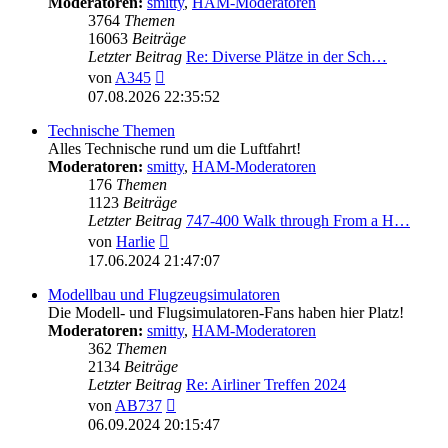
Moderatoren:
smitty
,
HAM-Moderatoren
3764
Themen
16063
Beiträge
Letzter Beitrag
Re: Diverse Plätze in der Sch…
Neuester
von
A345
Beitrag
07.08.2026 22:35:52
Technische Themen
Alles Technische rund um die Luftfahrt!
Moderatoren:
smitty
,
HAM-Moderatoren
176
Themen
1123
Beiträge
Letzter Beitrag
747-400 Walk through From a H…
Neuester
von
Harlie
Beitrag
17.06.2024 21:47:07
Modellbau und Flugzeugsimulatoren
Die Modell- und Flugsimulatoren-Fans haben hier Platz!
Moderatoren:
smitty
,
HAM-Moderatoren
362
Themen
2134
Beiträge
Letzter Beitrag
Re: Airliner Treffen 2024
Neuester
von
AB737
Beitrag
06.09.2024 20:15:47