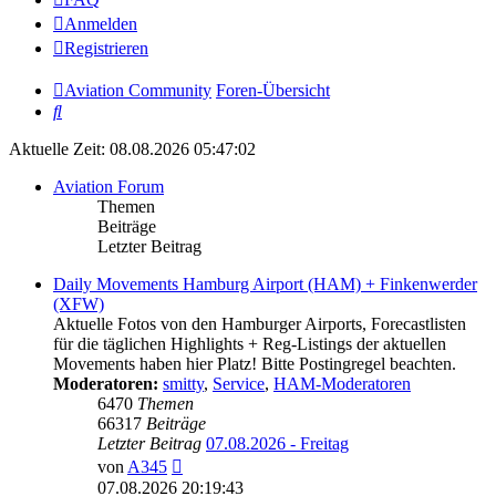
Anmelden
Registrieren
Aviation Community
Foren-Übersicht
Suche
Aktuelle Zeit: 08.08.2026 05:47:02
Aviation Forum
Themen
Beiträge
Letzter Beitrag
Daily Movements Hamburg Airport (HAM) + Finkenwerder
(XFW)
Aktuelle Fotos von den Hamburger Airports, Forecastlisten
für die täglichen Highlights + Reg-Listings der aktuellen
Movements haben hier Platz! Bitte Postingregel beachten.
Moderatoren:
smitty
,
Service
,
HAM-Moderatoren
6470
Themen
66317
Beiträge
Letzter Beitrag
07.08.2026 - Freitag
Neuester
von
A345
Beitrag
07.08.2026 20:19:43