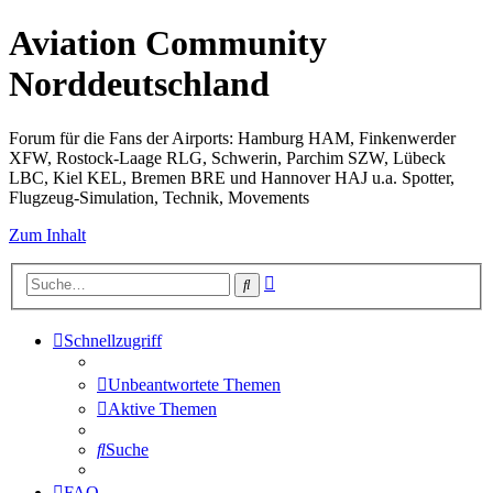
Aviation Community
Norddeutschland
Forum für die Fans der Airports: Hamburg HAM, Finkenwerder
XFW, Rostock-Laage RLG, Schwerin, Parchim SZW, Lübeck
LBC, Kiel KEL, Bremen BRE und Hannover HAJ u.a. Spotter,
Flugzeug-Simulation, Technik, Movements
Zum Inhalt
Erweiterte
Suche
Suche
Schnellzugriff
Unbeantwortete Themen
Aktive Themen
Suche
FAQ