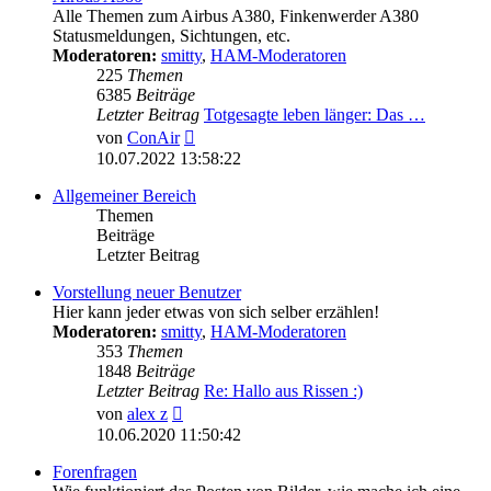
Alle Themen zum Airbus A380, Finkenwerder A380
Statusmeldungen, Sichtungen, etc.
Moderatoren:
smitty
,
HAM-Moderatoren
225
Themen
6385
Beiträge
Letzter Beitrag
Totgesagte leben länger: Das …
Neuester
von
ConAir
Beitrag
10.07.2022 13:58:22
Allgemeiner Bereich
Themen
Beiträge
Letzter Beitrag
Vorstellung neuer Benutzer
Hier kann jeder etwas von sich selber erzählen!
Moderatoren:
smitty
,
HAM-Moderatoren
353
Themen
1848
Beiträge
Letzter Beitrag
Re: Hallo aus Rissen :)
Neuester
von
alex z
Beitrag
10.06.2020 11:50:42
Forenfragen