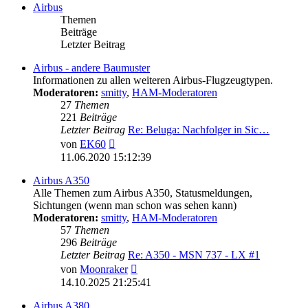
Airbus
Themen
Beiträge
Letzter Beitrag
Airbus - andere Baumuster
Informationen zu allen weiteren Airbus-Flugzeugtypen.
Moderatoren:
smitty
,
HAM-Moderatoren
27
Themen
221
Beiträge
Letzter Beitrag
Re: Beluga: Nachfolger in Sic…
Neuester
von
EK60
Beitrag
11.06.2020 15:12:39
Airbus A350
Alle Themen zum Airbus A350, Statusmeldungen,
Sichtungen (wenn man schon was sehen kann)
Moderatoren:
smitty
,
HAM-Moderatoren
57
Themen
296
Beiträge
Letzter Beitrag
Re: A350 - MSN 737 - LX #1
Neuester
von
Moonraker
Beitrag
14.10.2025 21:25:41
Airbus A380