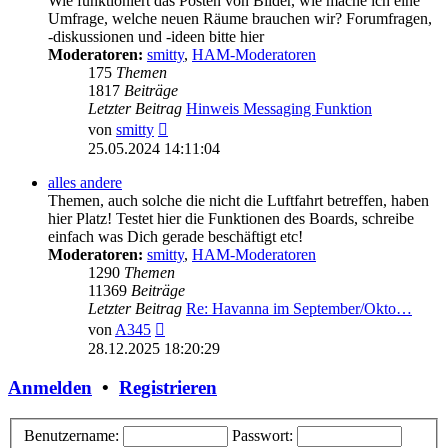
Wie funktioniert das Posten von Bilder, wie mache ich eine
Umfrage, welche neuen Räume brauchen wir? Forumfragen,
-diskussionen und -ideen bitte hier
Moderatoren:
smitty
,
HAM-Moderatoren
175
Themen
1817
Beiträge
Letzter Beitrag
Hinweis Messaging Funktion
Neuester
von
smitty
Beitrag
25.05.2024 14:11:04
alles andere
Themen, auch solche die nicht die Luftfahrt betreffen, haben
hier Platz! Testet hier die Funktionen des Boards, schreibe
einfach was Dich gerade beschäftigt etc!
Moderatoren:
smitty
,
HAM-Moderatoren
1290
Themen
11369
Beiträge
Letzter Beitrag
Re: Havanna im September/Okto…
Neuester
von
A345
Beitrag
28.12.2025 18:20:29
Anmelden
•
Registrieren
Benutzername:
Passwort: