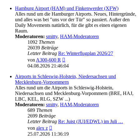
Hamburg Airport (HAM) und Finkenwerder (XFW)
Alles rund um die Hamburger Airports. Neues, Hintergründe,
und alles was bei "uns vor der Tür" so passiert. Außer den
Daily Movements natürlich, für die gibt es einen eigenen
Raum.
Moderatoren:
smitty
,
HAM-Moderatoren
1092
Themen
26039
Beiträge
Letzter Beitrag
Re: Winterflugplan 2026/27
Neuester
von
A300-600 R
Beitrag
04.08.2026 21:46:04
Airports in Schleswig-Holstein, Niedersachsen und
Mecklenburg-Vorpommern
Alles rund um die Airports in Schleswig-Holstein,
Niedersachsen und Mecklenburg-Vorpommern (BRE, HAJ,
LBC, KEL, RLG, SZW ...)
Moderatoren:
smitty
,
HAM-Moderatoren
689
Themen
2699
Beiträge
Letzter Beitrag
Re: Juist (JUI/EDWL) im Juli …
Neuester
von
alex z
Beitrag
25.07.2026 11:36:19