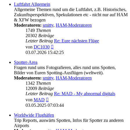
Luftfahrt Allgemein
Allgemeine Themen rund um die Luftfahrt, z.B. Historisches,
Zukunftsperspektiven, Spekulationen etc - nicht nur auf HAM
& XFW bezogen
Moderatoren:
smitty
,
HAM-Moderatoren
1749
Themen
20302
Beiträge
Letzter Beitrag
Re: Eure nächsten Flüge
Neuester
von
DC1030
Beitrag
03.07.2026 15:42:25
Spotter-Area
Fragen rund ums Fotografieren, alles rund ums Spotten,
Bilder von Euren Spotting-Ausflügen (weltweit).
Moderatoren:
smitty
,
HAM-Moderatoren
1342
Themen
12009
Beiträge
Letzter Beitrag
Re: MAD - My abnormal digitals
Neuester
von
MAD
Beitrag
03.05.2025 07:03:44
Worldwide Flughäfen
Trip Reports, auswärts Spotten, Infos für Spotter zu anderen
Airports