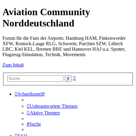
Aviation Community
Norddeutschland
Forum für die Fans der Airports: Hamburg HAM, Finkenwerder
XFW, Rostock-Laage RLG, Schwerin, Parchim SZW, Lübeck
LBC, Kiel KEL, Bremen BRE und Hannover HAJ u.a. Spotter,
Flugzeug-Simulation, Technik, Movements
Zum Inhalt
Erweiterte
Suche
Suche
Schnellzugriff
Unbeantwortete Themen
Aktive Themen
Suche
FAQ