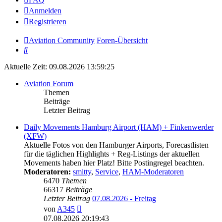
Anmelden
Registrieren
Aviation Community
Foren-Übersicht
Suche
Aktuelle Zeit: 09.08.2026 13:59:25
Aviation Forum
Themen
Beiträge
Letzter Beitrag
Daily Movements Hamburg Airport (HAM) + Finkenwerder
(XFW)
Aktuelle Fotos von den Hamburger Airports, Forecastlisten
für die täglichen Highlights + Reg-Listings der aktuellen
Movements haben hier Platz! Bitte Postingregel beachten.
Moderatoren:
smitty
,
Service
,
HAM-Moderatoren
6470
Themen
66317
Beiträge
Letzter Beitrag
07.08.2026 - Freitag
Neuester
von
A345
Beitrag
07.08.2026 20:19:43