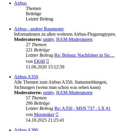
Airbus
Themen
Beiträge
Letzter Beitrag
Airbus - andere Baumuster
Informationen zu allen weiteren Airbus-Flugzeugtypen.
Moderatoren:
smitty
,
HAM-Moderatoren
27
Themen
221
Beiträge
Letzter Beitrag
Re: Beluga: Nachfolger in Sic…
Neuester
von
EK60
Beitrag
11.06.2020 15:12:39
Airbus A350
Alle Themen zum Airbus A350, Statusmeldungen,
Sichtungen (wenn man schon was sehen kann)
Moderatoren:
smitty
,
HAM-Moderatoren
57
Themen
296
Beiträge
Letzter Beitrag
Re: A350 - MSN 737 - LX #1
Neuester
von
Moonraker
Beitrag
14.10.2025 21:25:41
Airbus A380