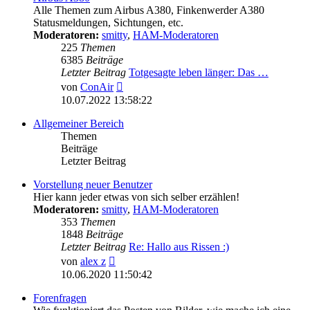
Alle Themen zum Airbus A380, Finkenwerder A380
Statusmeldungen, Sichtungen, etc.
Moderatoren:
smitty
,
HAM-Moderatoren
225
Themen
6385
Beiträge
Letzter Beitrag
Totgesagte leben länger: Das …
Neuester
von
ConAir
Beitrag
10.07.2022 13:58:22
Allgemeiner Bereich
Themen
Beiträge
Letzter Beitrag
Vorstellung neuer Benutzer
Hier kann jeder etwas von sich selber erzählen!
Moderatoren:
smitty
,
HAM-Moderatoren
353
Themen
1848
Beiträge
Letzter Beitrag
Re: Hallo aus Rissen :)
Neuester
von
alex z
Beitrag
10.06.2020 11:50:42
Forenfragen