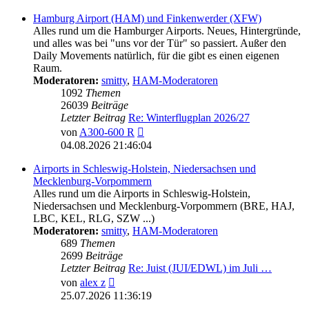
Hamburg Airport (HAM) und Finkenwerder (XFW)
Alles rund um die Hamburger Airports. Neues, Hintergründe,
und alles was bei "uns vor der Tür" so passiert. Außer den
Daily Movements natürlich, für die gibt es einen eigenen
Raum.
Moderatoren:
smitty
,
HAM-Moderatoren
1092
Themen
26039
Beiträge
Letzter Beitrag
Re: Winterflugplan 2026/27
Neuester
von
A300-600 R
Beitrag
04.08.2026 21:46:04
Airports in Schleswig-Holstein, Niedersachsen und
Mecklenburg-Vorpommern
Alles rund um die Airports in Schleswig-Holstein,
Niedersachsen und Mecklenburg-Vorpommern (BRE, HAJ,
LBC, KEL, RLG, SZW ...)
Moderatoren:
smitty
,
HAM-Moderatoren
689
Themen
2699
Beiträge
Letzter Beitrag
Re: Juist (JUI/EDWL) im Juli …
Neuester
von
alex z
Beitrag
25.07.2026 11:36:19