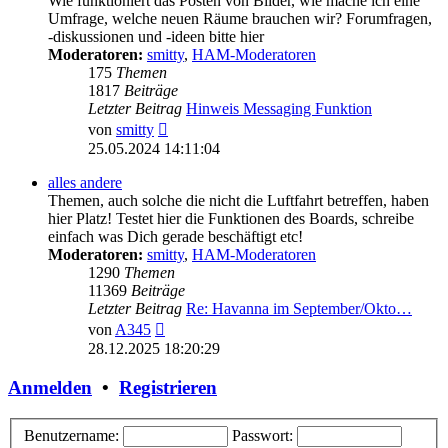
Wie funktioniert das Posten von Bilder, wie mache ich eine
Umfrage, welche neuen Räume brauchen wir? Forumfragen,
-diskussionen und -ideen bitte hier
Moderatoren:
smitty
,
HAM-Moderatoren
175
Themen
1817
Beiträge
Letzter Beitrag
Hinweis Messaging Funktion
Neuester
von
smitty
Beitrag
25.05.2024 14:11:04
alles andere
Themen, auch solche die nicht die Luftfahrt betreffen, haben
hier Platz! Testet hier die Funktionen des Boards, schreibe
einfach was Dich gerade beschäftigt etc!
Moderatoren:
smitty
,
HAM-Moderatoren
1290
Themen
11369
Beiträge
Letzter Beitrag
Re: Havanna im September/Okto…
Neuester
von
A345
Beitrag
28.12.2025 18:20:29
Anmelden
•
Registrieren
Benutzername:
Passwort: