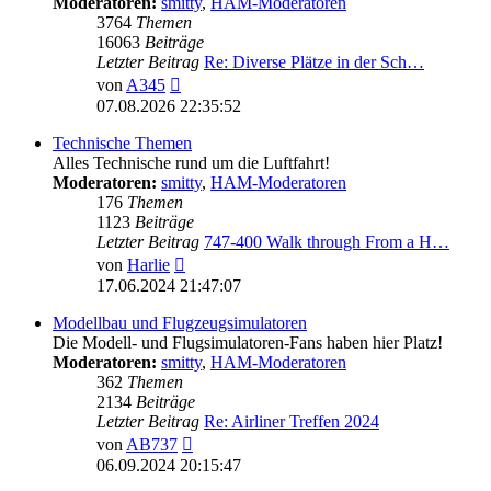
Moderatoren:
smitty
,
HAM-Moderatoren
3764
Themen
16063
Beiträge
Letzter Beitrag
Re: Diverse Plätze in der Sch…
Neuester
von
A345
Beitrag
07.08.2026 22:35:52
Technische Themen
Alles Technische rund um die Luftfahrt!
Moderatoren:
smitty
,
HAM-Moderatoren
176
Themen
1123
Beiträge
Letzter Beitrag
747-400 Walk through From a H…
Neuester
von
Harlie
Beitrag
17.06.2024 21:47:07
Modellbau und Flugzeugsimulatoren
Die Modell- und Flugsimulatoren-Fans haben hier Platz!
Moderatoren:
smitty
,
HAM-Moderatoren
362
Themen
2134
Beiträge
Letzter Beitrag
Re: Airliner Treffen 2024
Neuester
von
AB737
Beitrag
06.09.2024 20:15:47