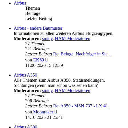
Airbus
Themen
Beiträge
Letzter Beitrag
Airbus - andere Baumuster
Informationen zu allen weiteren Airbus-Flugzeugtypen.
Moderatoren:
smitty
,
HAM-Moderatoren
27
Themen
221
Beiträge
Letzter Beitrag
Re: Beluga: Nachfolger in Sic…
Neuester
von
EK60
Beitrag
11.06.2020 15:12:39
Airbus A350
Alle Themen zum Airbus A350, Statusmeldungen,
Sichtungen (wenn man schon was sehen kann)
Moderatoren:
smitty
,
HAM-Moderatoren
57
Themen
296
Beiträge
Letzter Beitrag
Re: A350 - MSN 737 - LX #1
Neuester
von
Moonraker
Beitrag
14.10.2025 21:25:41
Airbus A380