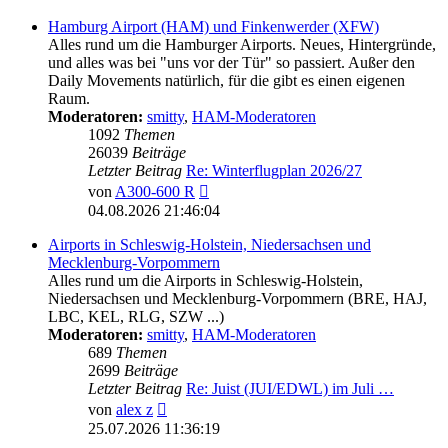
Hamburg Airport (HAM) und Finkenwerder (XFW)
Alles rund um die Hamburger Airports. Neues, Hintergründe,
und alles was bei "uns vor der Tür" so passiert. Außer den
Daily Movements natürlich, für die gibt es einen eigenen
Raum.
Moderatoren:
smitty
,
HAM-Moderatoren
1092
Themen
26039
Beiträge
Letzter Beitrag
Re: Winterflugplan 2026/27
Neuester
von
A300-600 R
Beitrag
04.08.2026 21:46:04
Airports in Schleswig-Holstein, Niedersachsen und
Mecklenburg-Vorpommern
Alles rund um die Airports in Schleswig-Holstein,
Niedersachsen und Mecklenburg-Vorpommern (BRE, HAJ,
LBC, KEL, RLG, SZW ...)
Moderatoren:
smitty
,
HAM-Moderatoren
689
Themen
2699
Beiträge
Letzter Beitrag
Re: Juist (JUI/EDWL) im Juli …
Neuester
von
alex z
Beitrag
25.07.2026 11:36:19