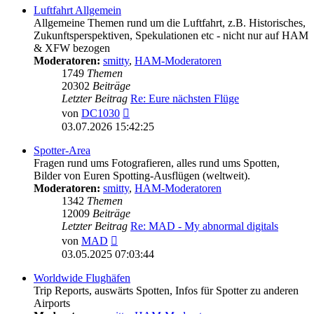
Luftfahrt Allgemein
Allgemeine Themen rund um die Luftfahrt, z.B. Historisches,
Zukunftsperspektiven, Spekulationen etc - nicht nur auf HAM
& XFW bezogen
Moderatoren:
smitty
,
HAM-Moderatoren
1749
Themen
20302
Beiträge
Letzter Beitrag
Re: Eure nächsten Flüge
Neuester
von
DC1030
Beitrag
03.07.2026 15:42:25
Spotter-Area
Fragen rund ums Fotografieren, alles rund ums Spotten,
Bilder von Euren Spotting-Ausflügen (weltweit).
Moderatoren:
smitty
,
HAM-Moderatoren
1342
Themen
12009
Beiträge
Letzter Beitrag
Re: MAD - My abnormal digitals
Neuester
von
MAD
Beitrag
03.05.2025 07:03:44
Worldwide Flughäfen
Trip Reports, auswärts Spotten, Infos für Spotter zu anderen
Airports