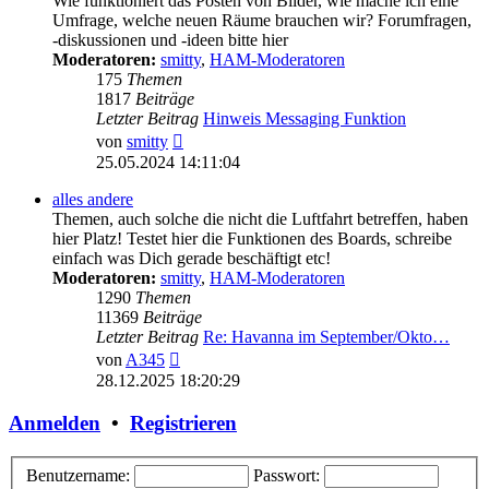
Wie funktioniert das Posten von Bilder, wie mache ich eine
Umfrage, welche neuen Räume brauchen wir? Forumfragen,
-diskussionen und -ideen bitte hier
Moderatoren:
smitty
,
HAM-Moderatoren
175
Themen
1817
Beiträge
Letzter Beitrag
Hinweis Messaging Funktion
Neuester
von
smitty
Beitrag
25.05.2024 14:11:04
alles andere
Themen, auch solche die nicht die Luftfahrt betreffen, haben
hier Platz! Testet hier die Funktionen des Boards, schreibe
einfach was Dich gerade beschäftigt etc!
Moderatoren:
smitty
,
HAM-Moderatoren
1290
Themen
11369
Beiträge
Letzter Beitrag
Re: Havanna im September/Okto…
Neuester
von
A345
Beitrag
28.12.2025 18:20:29
Anmelden
•
Registrieren
Benutzername:
Passwort: