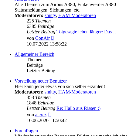
Alle Themen zum Airbus A380, Finkenwerder A380
Statusmeldungen, Sichtungen, etc.
Moderatoren:
smitty
,
HAM-Moderatoren
225
Themen
6385
Beiträge
Letzter Beitrag
Totgesagte leben länger: Das …
Neuester
von
ConAir
Beitrag
10.07.2022 13:58:22
Allgemeiner Bereich
Themen
Beiträge
Letzter Beitrag
Vorstellung neuer Benutzer
Hier kann jeder etwas von sich selber erzählen!
Moderatoren:
smitty
,
HAM-Moderatoren
353
Themen
1848
Beiträge
Letzter Beitrag
Re: Hallo aus Rissen :)
Neuester
von
alex z
Beitrag
10.06.2020 11:50:42
Forenfragen