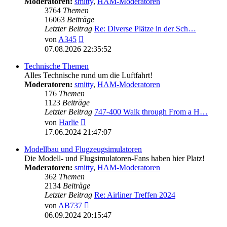
Moderatoren:
smitty
,
HAM-Moderatoren
3764
Themen
16063
Beiträge
Letzter Beitrag
Re: Diverse Plätze in der Sch…
Neuester
von
A345
Beitrag
07.08.2026 22:35:52
Technische Themen
Alles Technische rund um die Luftfahrt!
Moderatoren:
smitty
,
HAM-Moderatoren
176
Themen
1123
Beiträge
Letzter Beitrag
747-400 Walk through From a H…
Neuester
von
Harlie
Beitrag
17.06.2024 21:47:07
Modellbau und Flugzeugsimulatoren
Die Modell- und Flugsimulatoren-Fans haben hier Platz!
Moderatoren:
smitty
,
HAM-Moderatoren
362
Themen
2134
Beiträge
Letzter Beitrag
Re: Airliner Treffen 2024
Neuester
von
AB737
Beitrag
06.09.2024 20:15:47