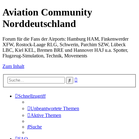
Aviation Community
Norddeutschland
Forum für die Fans der Airports: Hamburg HAM, Finkenwerder
XFW, Rostock-Laage RLG, Schwerin, Parchim SZW, Lübeck
LBC, Kiel KEL, Bremen BRE und Hannover HAJ u.a. Spotter,
Flugzeug-Simulation, Technik, Movements
Zum Inhalt
Erweiterte
Suche
Suche
Schnellzugriff
Unbeantwortete Themen
Aktive Themen
Suche
FAQ