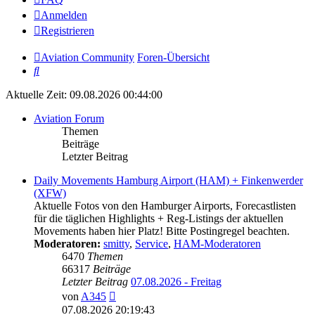
Anmelden
Registrieren
Aviation Community
Foren-Übersicht
Suche
Aktuelle Zeit: 09.08.2026 00:44:00
Aviation Forum
Themen
Beiträge
Letzter Beitrag
Daily Movements Hamburg Airport (HAM) + Finkenwerder
(XFW)
Aktuelle Fotos von den Hamburger Airports, Forecastlisten
für die täglichen Highlights + Reg-Listings der aktuellen
Movements haben hier Platz! Bitte Postingregel beachten.
Moderatoren:
smitty
,
Service
,
HAM-Moderatoren
6470
Themen
66317
Beiträge
Letzter Beitrag
07.08.2026 - Freitag
Neuester
von
A345
Beitrag
07.08.2026 20:19:43