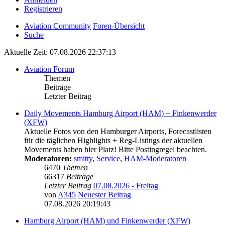
Registrieren
Aviation Community
Foren-Übersicht
Suche
Aktuelle Zeit: 07.08.2026 22:37:13
Aviation Forum
Themen
Beiträge
Letzter Beitrag
Daily Movements Hamburg Airport (HAM) + Finkenwerder
(XFW)
Aktuelle Fotos von den Hamburger Airports, Forecastlisten
für die täglichen Highlights + Reg-Listings der aktuellen
Movements haben hier Platz! Bitte Postingregel beachten.
Moderatoren:
smitty
,
Service
,
HAM-Moderatoren
6470
Themen
66317
Beiträge
Letzter Beitrag
07.08.2026 - Freitag
von
A345
Neuester Beitrag
07.08.2026 20:19:43
Hamburg Airport (HAM) und Finkenwerder (XFW)