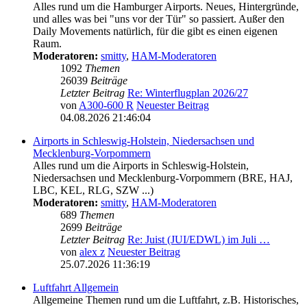
Alles rund um die Hamburger Airports. Neues, Hintergründe,
und alles was bei "uns vor der Tür" so passiert. Außer den
Daily Movements natürlich, für die gibt es einen eigenen
Raum.
Moderatoren:
smitty
,
HAM-Moderatoren
1092
Themen
26039
Beiträge
Letzter Beitrag
Re: Winterflugplan 2026/27
von
A300-600 R
Neuester Beitrag
04.08.2026 21:46:04
Airports in Schleswig-Holstein, Niedersachsen und
Mecklenburg-Vorpommern
Alles rund um die Airports in Schleswig-Holstein,
Niedersachsen und Mecklenburg-Vorpommern (BRE, HAJ,
LBC, KEL, RLG, SZW ...)
Moderatoren:
smitty
,
HAM-Moderatoren
689
Themen
2699
Beiträge
Letzter Beitrag
Re: Juist (JUI/EDWL) im Juli …
von
alex z
Neuester Beitrag
25.07.2026 11:36:19
Luftfahrt Allgemein
Allgemeine Themen rund um die Luftfahrt, z.B. Historisches,