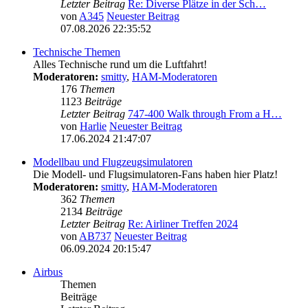
Letzter Beitrag
Re: Diverse Plätze in der Sch…
von
A345
Neuester Beitrag
07.08.2026 22:35:52
Technische Themen
Alles Technische rund um die Luftfahrt!
Moderatoren:
smitty
,
HAM-Moderatoren
176
Themen
1123
Beiträge
Letzter Beitrag
747-400 Walk through From a H…
von
Harlie
Neuester Beitrag
17.06.2024 21:47:07
Modellbau und Flugzeugsimulatoren
Die Modell- und Flugsimulatoren-Fans haben hier Platz!
Moderatoren:
smitty
,
HAM-Moderatoren
362
Themen
2134
Beiträge
Letzter Beitrag
Re: Airliner Treffen 2024
von
AB737
Neuester Beitrag
06.09.2024 20:15:47
Airbus
Themen
Beiträge