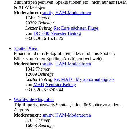
Zukunftsperspektiven, Spekulationen etc - nicht nur auf HAM
& XFW bezogen
Moderatoren:
smitty
,
HAM-Moderatoren
1749
Themen
20302
Beiträge
Letzter Beitrag
Re: Eure nächsten Flüge
von
DC1030
Neuester Beitrag
03.07.2026 15:42:25
Spotter-Area
Fragen rund ums Fotografieren, alles rund ums Spotten,
Bilder von Euren Spotting-Ausflügen (weltweit).
Moderatoren:
smitty
,
HAM-Moderatoren
1342
Themen
12009
Beiträge
Letzter Beitrag
Re: MAD - My abnormal digitals
von
MAD
Neuester Beitrag
03.05.2025 07:03:44
Worldwide Flughäfen
Trip Reports, auswärts Spotten, Infos für Spotter zu anderen
Airports
Moderatoren:
smitty
,
HAM-Moderatoren
3764
Themen
16063
Beiträge