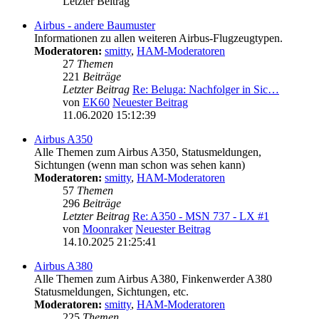
Letzter Beitrag
Airbus - andere Baumuster
Informationen zu allen weiteren Airbus-Flugzeugtypen.
Moderatoren:
smitty
,
HAM-Moderatoren
27
Themen
221
Beiträge
Letzter Beitrag
Re: Beluga: Nachfolger in Sic…
von
EK60
Neuester Beitrag
11.06.2020 15:12:39
Airbus A350
Alle Themen zum Airbus A350, Statusmeldungen,
Sichtungen (wenn man schon was sehen kann)
Moderatoren:
smitty
,
HAM-Moderatoren
57
Themen
296
Beiträge
Letzter Beitrag
Re: A350 - MSN 737 - LX #1
von
Moonraker
Neuester Beitrag
14.10.2025 21:25:41
Airbus A380
Alle Themen zum Airbus A380, Finkenwerder A380
Statusmeldungen, Sichtungen, etc.
Moderatoren:
smitty
,
HAM-Moderatoren
225
Themen