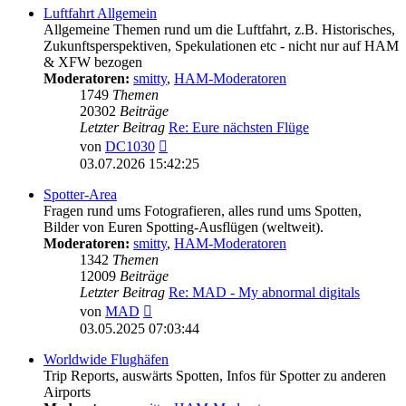
Luftfahrt Allgemein
Allgemeine Themen rund um die Luftfahrt, z.B. Historisches,
Zukunftsperspektiven, Spekulationen etc - nicht nur auf HAM
& XFW bezogen
Moderatoren:
smitty
,
HAM-Moderatoren
1749
Themen
20302
Beiträge
Letzter Beitrag
Re: Eure nächsten Flüge
Neuester
von
DC1030
Beitrag
03.07.2026 15:42:25
Spotter-Area
Fragen rund ums Fotografieren, alles rund ums Spotten,
Bilder von Euren Spotting-Ausflügen (weltweit).
Moderatoren:
smitty
,
HAM-Moderatoren
1342
Themen
12009
Beiträge
Letzter Beitrag
Re: MAD - My abnormal digitals
Neuester
von
MAD
Beitrag
03.05.2025 07:03:44
Worldwide Flughäfen
Trip Reports, auswärts Spotten, Infos für Spotter zu anderen
Airports