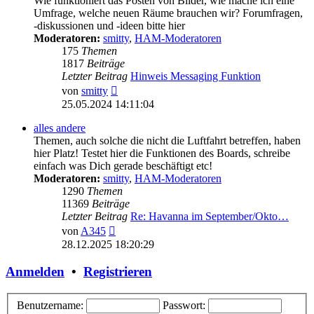
Wie funktioniert das Posten von Bilder, wie mache ich eine
Umfrage, welche neuen Räume brauchen wir? Forumfragen,
-diskussionen und -ideen bitte hier
Moderatoren:
smitty
,
HAM-Moderatoren
175
Themen
1817
Beiträge
Letzter Beitrag
Hinweis Messaging Funktion
Neuester
von
smitty
Beitrag
25.05.2024 14:11:04
alles andere
Themen, auch solche die nicht die Luftfahrt betreffen, haben
hier Platz! Testet hier die Funktionen des Boards, schreibe
einfach was Dich gerade beschäftigt etc!
Moderatoren:
smitty
,
HAM-Moderatoren
1290
Themen
11369
Beiträge
Letzter Beitrag
Re: Havanna im September/Okto…
Neuester
von
A345
Beitrag
28.12.2025 18:20:29
Anmelden
•
Registrieren
Benutzername:
Passwort: