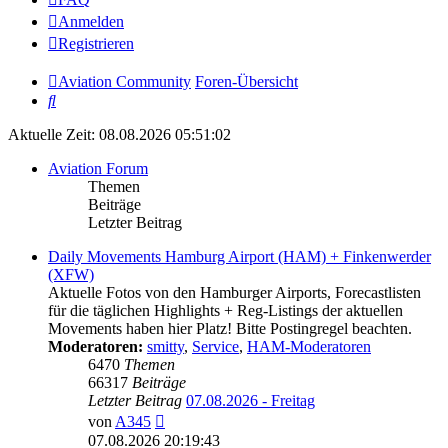
Anmelden
Registrieren
Aviation Community
Foren-Übersicht
Suche
Aktuelle Zeit: 08.08.2026 05:51:02
Aviation Forum
Themen
Beiträge
Letzter Beitrag
Daily Movements Hamburg Airport (HAM) + Finkenwerder
(XFW)
Aktuelle Fotos von den Hamburger Airports, Forecastlisten
für die täglichen Highlights + Reg-Listings der aktuellen
Movements haben hier Platz! Bitte Postingregel beachten.
Moderatoren:
smitty
,
Service
,
HAM-Moderatoren
6470
Themen
66317
Beiträge
Letzter Beitrag
07.08.2026 - Freitag
Neuester
von
A345
Beitrag
07.08.2026 20:19:43