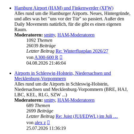
Hamburg Airport (HAM) und Finkenwerder (XFW)
Alles rund um die Hamburger Airports. Neues, Hintergründe,
und alles was bei "uns vor der Tür" so passiert. Außer den
Daily Movements natürlich, für die gibt es einen eigenen
Raum.
Moderatoren:
smitty
,
HAM-Moderatoren
1092
Themen
26039
Beiträge
Letzter Beitrag
Re: Winterflugplan 2026/27
Neuester
von
A300-600 R
Beitrag
04.08.2026 21:46:04
Airports in Schleswig-Holstein, Niedersachsen und
Mecklenburg-Vorpommern
Alles rund um die Airports in Schleswig-Holstein,
Niedersachsen und Mecklenburg-Vorpommern (BRE, HAJ,
LBC, KEL, RLG, SZW ...)
Moderatoren:
smitty
,
HAM-Moderatoren
689
Themen
2699
Beiträge
Letzter Beitrag
Re: Juist (JUI/EDWL) im Juli …
Neuester
von
alex z
Beitrag
25.07.2026 11:36:19