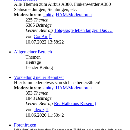
Alle Themen zum Airbus A380, Finkenwerder A380
Statusmeldungen, Sichtungen, etc.
Moderatoren:
smitty
,
HAM-Moderatoren
225
Themen
6385
Beiträge
Letzter Beitrag
Totgesagte leben länger: Das …
Neuester
von
ConAir
Beitrag
10.07.2022 13:58:22
Allgemeiner Bereich
Themen
Beiträge
Letzter Beitrag
Vorstellung neuer Benutzer
Hier kann jeder etwas von sich selber erzählen!
Moderatoren:
smitty
,
HAM-Moderatoren
353
Themen
1848
Beiträge
Letzter Beitrag
Re: Hallo aus Rissen :)
Neuester
von
alex z
Beitrag
10.06.2020 11:50:42
Forenfragen