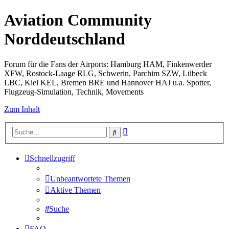
Aviation Community
Norddeutschland
Forum für die Fans der Airports: Hamburg HAM, Finkenwerder
XFW, Rostock-Laage RLG, Schwerin, Parchim SZW, Lübeck
LBC, Kiel KEL, Bremen BRE und Hannover HAJ u.a. Spotter,
Flugzeug-Simulation, Technik, Movements
Zum Inhalt
Erweiterte
Suche
Suche
Schnellzugriff
Unbeantwortete Themen
Aktive Themen
Suche
FAQ