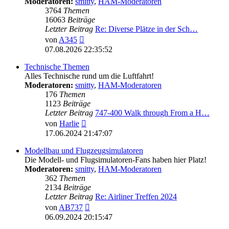
Moderatoren:
smitty
,
HAM-Moderatoren
3764
Themen
16063
Beiträge
Letzter Beitrag
Re: Diverse Plätze in der Sch…
Neuester
von
A345
Beitrag
07.08.2026 22:35:52
Technische Themen
Alles Technische rund um die Luftfahrt!
Moderatoren:
smitty
,
HAM-Moderatoren
176
Themen
1123
Beiträge
Letzter Beitrag
747-400 Walk through From a H…
Neuester
von
Harlie
Beitrag
17.06.2024 21:47:07
Modellbau und Flugzeugsimulatoren
Die Modell- und Flugsimulatoren-Fans haben hier Platz!
Moderatoren:
smitty
,
HAM-Moderatoren
362
Themen
2134
Beiträge
Letzter Beitrag
Re: Airliner Treffen 2024
Neuester
von
AB737
Beitrag
06.09.2024 20:15:47