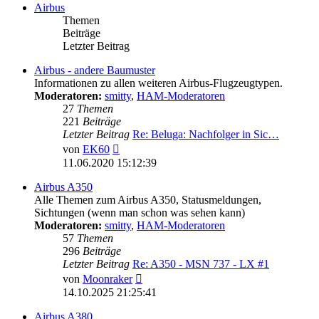
Airbus
Themen
Beiträge
Letzter Beitrag
Airbus - andere Baumuster
Informationen zu allen weiteren Airbus-Flugzeugtypen.
Moderatoren:
smitty
,
HAM-Moderatoren
27
Themen
221
Beiträge
Letzter Beitrag
Re: Beluga: Nachfolger in Sic…
Neuester
von
EK60
Beitrag
11.06.2020 15:12:39
Airbus A350
Alle Themen zum Airbus A350, Statusmeldungen,
Sichtungen (wenn man schon was sehen kann)
Moderatoren:
smitty
,
HAM-Moderatoren
57
Themen
296
Beiträge
Letzter Beitrag
Re: A350 - MSN 737 - LX #1
Neuester
von
Moonraker
Beitrag
14.10.2025 21:25:41
Airbus A380