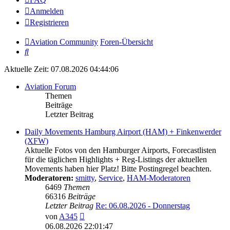
Anmelden
Registrieren
Aviation Community
Foren-Übersicht
Suche
Aktuelle Zeit: 07.08.2026 04:44:06
Aviation Forum
Themen
Beiträge
Letzter Beitrag
Daily Movements Hamburg Airport (HAM) + Finkenwerder
(XFW)
Aktuelle Fotos von den Hamburger Airports, Forecastlisten
für die täglichen Highlights + Reg-Listings der aktuellen
Movements haben hier Platz! Bitte Postingregel beachten.
Moderatoren:
smitty
,
Service
,
HAM-Moderatoren
6469
Themen
66316
Beiträge
Letzter Beitrag
Re: 06.08.2026 - Donnerstag
Neuester
von
A345
Beitrag
06.08.2026 22:01:47