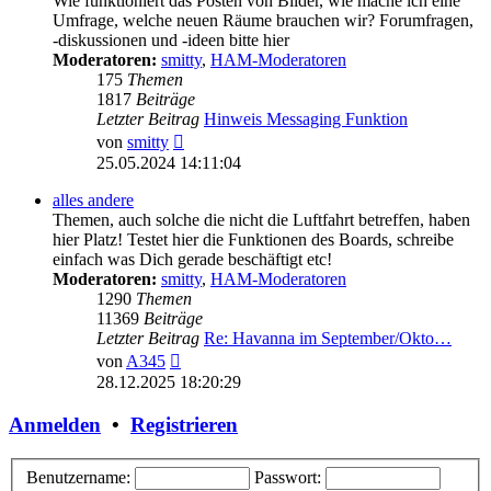
Wie funktioniert das Posten von Bilder, wie mache ich eine
Umfrage, welche neuen Räume brauchen wir? Forumfragen,
-diskussionen und -ideen bitte hier
Moderatoren:
smitty
,
HAM-Moderatoren
175
Themen
1817
Beiträge
Letzter Beitrag
Hinweis Messaging Funktion
Neuester
von
smitty
Beitrag
25.05.2024 14:11:04
alles andere
Themen, auch solche die nicht die Luftfahrt betreffen, haben
hier Platz! Testet hier die Funktionen des Boards, schreibe
einfach was Dich gerade beschäftigt etc!
Moderatoren:
smitty
,
HAM-Moderatoren
1290
Themen
11369
Beiträge
Letzter Beitrag
Re: Havanna im September/Okto…
Neuester
von
A345
Beitrag
28.12.2025 18:20:29
Anmelden
•
Registrieren
Benutzername:
Passwort: