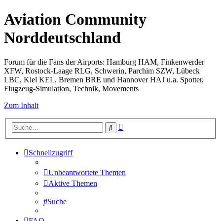
Aviation Community
Norddeutschland
Forum für die Fans der Airports: Hamburg HAM, Finkenwerder
XFW, Rostock-Laage RLG, Schwerin, Parchim SZW, Lübeck
LBC, Kiel KEL, Bremen BRE und Hannover HAJ u.a. Spotter,
Flugzeug-Simulation, Technik, Movements
Zum Inhalt
Erweiterte
Suche
Suche
Schnellzugriff
Unbeantwortete Themen
Aktive Themen
Suche
FAQ