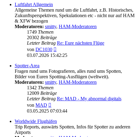
Luftfahrt Allgemein
Allgemeine Themen rund um die Luftfahrt, z.B. Historisches,
Zukunftsperspektiven, Spekulationen etc - nicht nur auf HAM
& XFW bezogen
Moderatoren:
smitty
,
HAM-Moderatoren
1749
Themen
20302
Beiträge
Letzter Beitrag
Re: Eure nächsten Flüge
Neuester
von
DC1030
Beitrag
03.07.2026 15:42:25
Spotter-Area
Fragen rund ums Fotografieren, alles rund ums Spotten,
Bilder von Euren Spotting-Ausflügen (weltweit).
Moderatoren:
smitty
,
HAM-Moderatoren
1342
Themen
12009
Beiträge
Letzter Beitrag
Re: MAD - My abnormal digitals
Neuester
von
MAD
Beitrag
03.05.2025 07:03:44
Worldwide Flughäfen
Trip Reports, auswärts Spotten, Infos für Spotter zu anderen
Airports