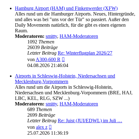
Hamburg Airport (HAM) und Finkenwerder (XFW)
Alles rund um die Hamburger Airports. Neues, Hintergründe,
und alles was bei "uns vor der Tür" so passiert. Außer den
Daily Movements natürlich, für die gibt es einen eigenen
Raum.
Moderatoren:
smitty
,
HAM-Moderatoren
1092
Themen
26039
Beiträge
Letzter Beitrag
Re: Winterflugplan 2026/27
Neuester
von
A300-600 R
Beitrag
04.08.2026 21:46:04
Airports in Schleswig-Holstein, Niedersachsen und
Mecklenburg-Vorpommern
Alles rund um die Airports in Schleswig-Holstein,
Niedersachsen und Mecklenburg-Vorpommern (BRE, HAJ,
LBC, KEL, RLG, SZW ...)
Moderatoren:
smitty
,
HAM-Moderatoren
689
Themen
2699
Beiträge
Letzter Beitrag
Re: Juist (JUI/EDWL) im Juli …
Neuester
von
alex z
Beitrag
25.07.2026 11:36:19