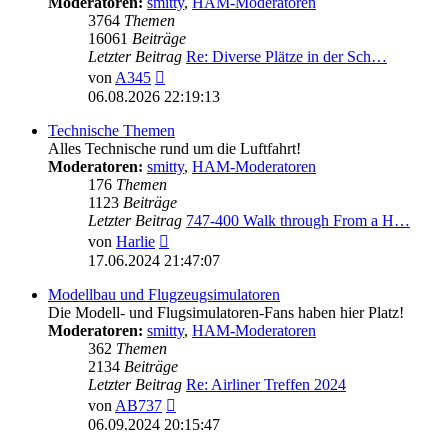
Moderatoren:
smitty
,
HAM-Moderatoren
3764
Themen
16061
Beiträge
Letzter Beitrag
Re: Diverse Plätze in der Sch…
Neuester
von
A345
Beitrag
06.08.2026 22:19:13
Technische Themen
Alles Technische rund um die Luftfahrt!
Moderatoren:
smitty
,
HAM-Moderatoren
176
Themen
1123
Beiträge
Letzter Beitrag
747-400 Walk through From a H…
Neuester
von
Harlie
Beitrag
17.06.2024 21:47:07
Modellbau und Flugzeugsimulatoren
Die Modell- und Flugsimulatoren-Fans haben hier Platz!
Moderatoren:
smitty
,
HAM-Moderatoren
362
Themen
2134
Beiträge
Letzter Beitrag
Re: Airliner Treffen 2024
Neuester
von
AB737
Beitrag
06.09.2024 20:15:47