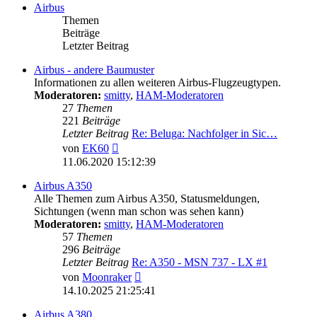
Airbus
Themen
Beiträge
Letzter Beitrag
Airbus - andere Baumuster
Informationen zu allen weiteren Airbus-Flugzeugtypen.
Moderatoren:
smitty
,
HAM-Moderatoren
27
Themen
221
Beiträge
Letzter Beitrag
Re: Beluga: Nachfolger in Sic…
Neuester
von
EK60
Beitrag
11.06.2020 15:12:39
Airbus A350
Alle Themen zum Airbus A350, Statusmeldungen,
Sichtungen (wenn man schon was sehen kann)
Moderatoren:
smitty
,
HAM-Moderatoren
57
Themen
296
Beiträge
Letzter Beitrag
Re: A350 - MSN 737 - LX #1
Neuester
von
Moonraker
Beitrag
14.10.2025 21:25:41
Airbus A380