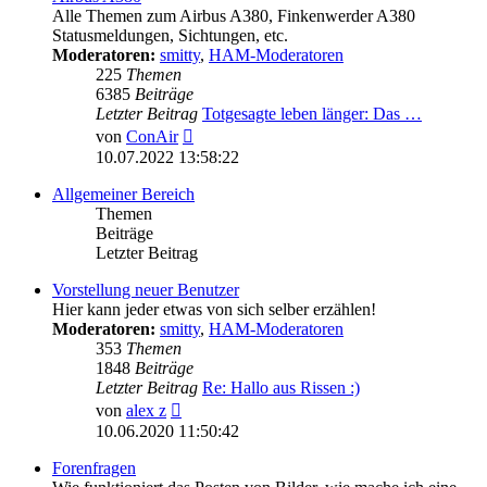
Alle Themen zum Airbus A380, Finkenwerder A380
Statusmeldungen, Sichtungen, etc.
Moderatoren:
smitty
,
HAM-Moderatoren
225
Themen
6385
Beiträge
Letzter Beitrag
Totgesagte leben länger: Das …
Neuester
von
ConAir
Beitrag
10.07.2022 13:58:22
Allgemeiner Bereich
Themen
Beiträge
Letzter Beitrag
Vorstellung neuer Benutzer
Hier kann jeder etwas von sich selber erzählen!
Moderatoren:
smitty
,
HAM-Moderatoren
353
Themen
1848
Beiträge
Letzter Beitrag
Re: Hallo aus Rissen :)
Neuester
von
alex z
Beitrag
10.06.2020 11:50:42
Forenfragen