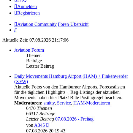
Anmelden
Registrieren
Aviation Community
Foren-Übersicht
Suche
Aktuelle Zeit: 07.08.2026 21:17:06
Aviation Forum
Themen
Beiträge
Letzter Beitrag
Daily Movements Hamburg Airport (HAM) + Finkenwerder
(XFW)
Aktuelle Fotos von den Hamburger Airports, Forecastlisten
für die täglichen Highlights + Reg-Listings der aktuellen
Movements haben hier Platz! Bitte Postingregel beachten.
Moderatoren:
smitty
,
Service
,
HAM-Moderatoren
6470
Themen
66317
Beiträge
Letzter Beitrag
07.08.2026 - Freitag
Neuester
von
A345
Beitrag
07.08.2026 20:19:43