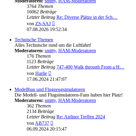
Moderatoren:
smitty
,
HAM-Moderatoren
3764
Themen
16062
Beiträge
Letzter Beitrag
Re: Diverse Plätze in der Sch…
Neuester
von
ZS-SAJ
Beitrag
07.08.2026 19:52:34
Technische Themen
Alles Technische rund um die Luftfahrt!
Moderatoren:
smitty
,
HAM-Moderatoren
176
Themen
1123
Beiträge
Letzter Beitrag
747-400 Walk through From a H…
Neuester
von
Harlie
Beitrag
17.06.2024 21:47:07
Modellbau und Flugzeugsimulatoren
Die Modell- und Flugsimulatoren-Fans haben hier Platz!
Moderatoren:
smitty
,
HAM-Moderatoren
362
Themen
2134
Beiträge
Letzter Beitrag
Re: Airliner Treffen 2024
Neuester
von
AB737
Beitrag
06.09.2024 20:15:47