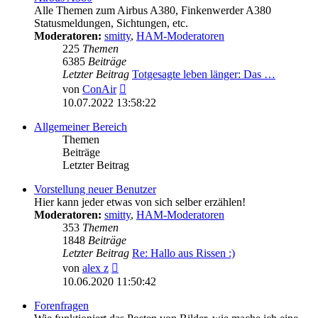
Alle Themen zum Airbus A380, Finkenwerder A380
Statusmeldungen, Sichtungen, etc.
Moderatoren:
smitty
,
HAM-Moderatoren
225
Themen
6385
Beiträge
Letzter Beitrag
Totgesagte leben länger: Das …
Neuester
von
ConAir
Beitrag
10.07.2022 13:58:22
Allgemeiner Bereich
Themen
Beiträge
Letzter Beitrag
Vorstellung neuer Benutzer
Hier kann jeder etwas von sich selber erzählen!
Moderatoren:
smitty
,
HAM-Moderatoren
353
Themen
1848
Beiträge
Letzter Beitrag
Re: Hallo aus Rissen :)
Neuester
von
alex z
Beitrag
10.06.2020 11:50:42
Forenfragen