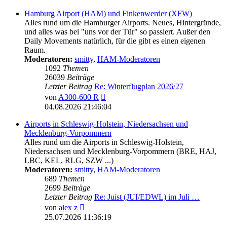
Hamburg Airport (HAM) und Finkenwerder (XFW)
Alles rund um die Hamburger Airports. Neues, Hintergründe,
und alles was bei "uns vor der Tür" so passiert. Außer den
Daily Movements natürlich, für die gibt es einen eigenen
Raum.
Moderatoren:
smitty
,
HAM-Moderatoren
1092
Themen
26039
Beiträge
Letzter Beitrag
Re: Winterflugplan 2026/27
Neuester
von
A300-600 R
Beitrag
04.08.2026 21:46:04
Airports in Schleswig-Holstein, Niedersachsen und
Mecklenburg-Vorpommern
Alles rund um die Airports in Schleswig-Holstein,
Niedersachsen und Mecklenburg-Vorpommern (BRE, HAJ,
LBC, KEL, RLG, SZW ...)
Moderatoren:
smitty
,
HAM-Moderatoren
689
Themen
2699
Beiträge
Letzter Beitrag
Re: Juist (JUI/EDWL) im Juli …
Neuester
von
alex z
Beitrag
25.07.2026 11:36:19