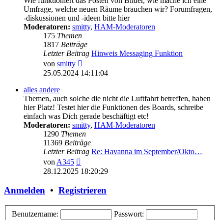
Wie funktioniert das Posten von Bilder, wie mache ich eine
Umfrage, welche neuen Räume brauchen wir? Forumfragen,
-diskussionen und -ideen bitte hier
Moderatoren:
smitty
,
HAM-Moderatoren
175
Themen
1817
Beiträge
Letzter Beitrag
Hinweis Messaging Funktion
Neuester
von
smitty
Beitrag
25.05.2024 14:11:04
alles andere
Themen, auch solche die nicht die Luftfahrt betreffen, haben
hier Platz! Testet hier die Funktionen des Boards, schreibe
einfach was Dich gerade beschäftigt etc!
Moderatoren:
smitty
,
HAM-Moderatoren
1290
Themen
11369
Beiträge
Letzter Beitrag
Re: Havanna im September/Okto…
Neuester
von
A345
Beitrag
28.12.2025 18:20:29
Anmelden
•
Registrieren
Benutzername:
Passwort: