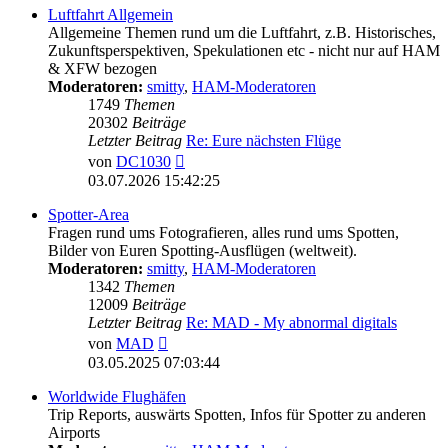
Luftfahrt Allgemein
Allgemeine Themen rund um die Luftfahrt, z.B. Historisches,
Zukunftsperspektiven, Spekulationen etc - nicht nur auf HAM
& XFW bezogen
Moderatoren:
smitty
,
HAM-Moderatoren
1749
Themen
20302
Beiträge
Letzter Beitrag
Re: Eure nächsten Flüge
Neuester
von
DC1030
Beitrag
03.07.2026 15:42:25
Spotter-Area
Fragen rund ums Fotografieren, alles rund ums Spotten,
Bilder von Euren Spotting-Ausflügen (weltweit).
Moderatoren:
smitty
,
HAM-Moderatoren
1342
Themen
12009
Beiträge
Letzter Beitrag
Re: MAD - My abnormal digitals
Neuester
von
MAD
Beitrag
03.05.2025 07:03:44
Worldwide Flughäfen
Trip Reports, auswärts Spotten, Infos für Spotter zu anderen
Airports