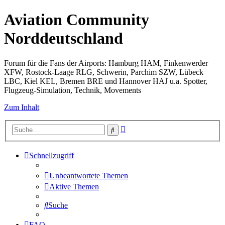
Aviation Community
Norddeutschland
Forum für die Fans der Airports: Hamburg HAM, Finkenwerder
XFW, Rostock-Laage RLG, Schwerin, Parchim SZW, Lübeck
LBC, Kiel KEL, Bremen BRE und Hannover HAJ u.a. Spotter,
Flugzeug-Simulation, Technik, Movements
Zum Inhalt
Erweiterte
Suche
Suche
Schnellzugriff
Unbeantwortete Themen
Aktive Themen
Suche
FAQ