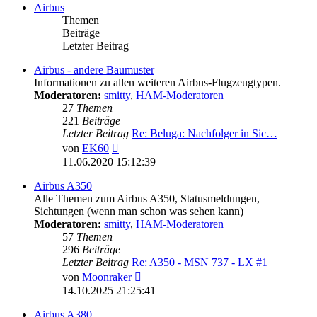
Airbus
Themen
Beiträge
Letzter Beitrag
Airbus - andere Baumuster
Informationen zu allen weiteren Airbus-Flugzeugtypen.
Moderatoren:
smitty
,
HAM-Moderatoren
27
Themen
221
Beiträge
Letzter Beitrag
Re: Beluga: Nachfolger in Sic…
Neuester
von
EK60
Beitrag
11.06.2020 15:12:39
Airbus A350
Alle Themen zum Airbus A350, Statusmeldungen,
Sichtungen (wenn man schon was sehen kann)
Moderatoren:
smitty
,
HAM-Moderatoren
57
Themen
296
Beiträge
Letzter Beitrag
Re: A350 - MSN 737 - LX #1
Neuester
von
Moonraker
Beitrag
14.10.2025 21:25:41
Airbus A380