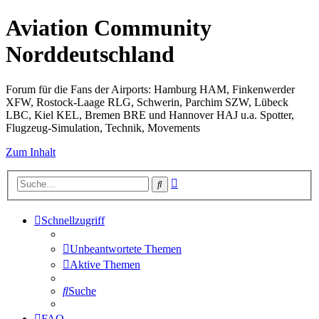
Aviation Community
Norddeutschland
Forum für die Fans der Airports: Hamburg HAM, Finkenwerder
XFW, Rostock-Laage RLG, Schwerin, Parchim SZW, Lübeck
LBC, Kiel KEL, Bremen BRE und Hannover HAJ u.a. Spotter,
Flugzeug-Simulation, Technik, Movements
Zum Inhalt
Erweiterte
Suche
Suche
Schnellzugriff
Unbeantwortete Themen
Aktive Themen
Suche
FAQ