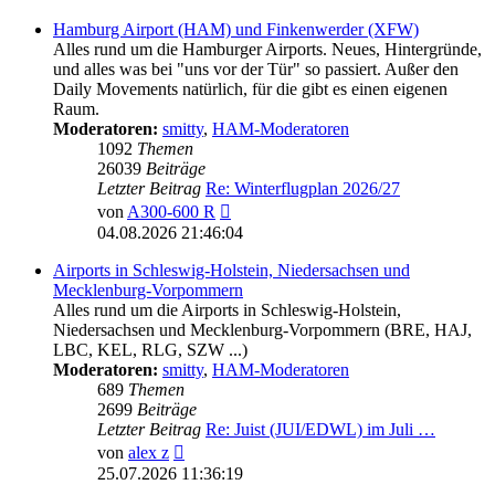
Hamburg Airport (HAM) und Finkenwerder (XFW)
Alles rund um die Hamburger Airports. Neues, Hintergründe,
und alles was bei "uns vor der Tür" so passiert. Außer den
Daily Movements natürlich, für die gibt es einen eigenen
Raum.
Moderatoren:
smitty
,
HAM-Moderatoren
1092
Themen
26039
Beiträge
Letzter Beitrag
Re: Winterflugplan 2026/27
Neuester
von
A300-600 R
Beitrag
04.08.2026 21:46:04
Airports in Schleswig-Holstein, Niedersachsen und
Mecklenburg-Vorpommern
Alles rund um die Airports in Schleswig-Holstein,
Niedersachsen und Mecklenburg-Vorpommern (BRE, HAJ,
LBC, KEL, RLG, SZW ...)
Moderatoren:
smitty
,
HAM-Moderatoren
689
Themen
2699
Beiträge
Letzter Beitrag
Re: Juist (JUI/EDWL) im Juli …
Neuester
von
alex z
Beitrag
25.07.2026 11:36:19