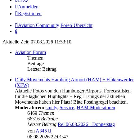
Anmelden
Registrieren
Aviation Community
Foren-Übersicht
Suche
Aktuelle Zeit: 07.08.2026 11:53:10
Aviation Forum
Themen
Beiträge
Letzter Beitrag
Daily Movements Hamburg Airport (HAM) + Finkenwerder
(XFW)
Aktuelle Fotos von den Hamburger Airports, Forecastlisten
für die täglichen Highlights + Reg-Listings der aktuellen
Movements haben hier Platz! Bitte Postingregel beachten.
Moderatoren:
smitty
,
Service
,
HAM-Moderatoren
6469
Themen
66316
Beiträge
Letzter Beitrag
Re: 06.08.2026 - Donnerstag
Neuester
von
A345
Beitrag
06.08.2026 22:01:47