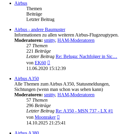
Airbus
Themen
Beiträge
Letzter Beitrag
Airbus - andere Baumuster
Informationen zu allen weiteren Airbus-Flugzeugtypen.
Moderatoren:
smitty
,
HAM-Moderatoren
27
Themen
221
Beiträge
Letzter Beitrag
Re: Beluga: Nachfolger in Sic…
Neuester
von
EK60
Beitrag
11.06.2020 15:12:39
Airbus A350
Alle Themen zum Airbus A350, Statusmeldungen,
Sichtungen (wenn man schon was sehen kann)
Moderatoren:
smitty
,
HAM-Moderatoren
57
Themen
296
Beiträge
Letzter Beitrag
Re: A350 - MSN 737 - LX #1
Neuester
von
Moonraker
Beitrag
14.10.2025 21:25:41
Airbus A380