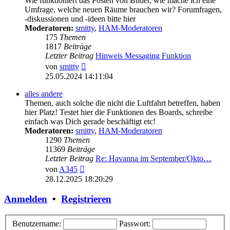
Wie funktioniert das Posten von Bilder, wie mache ich eine
Umfrage, welche neuen Räume brauchen wir? Forumfragen,
-diskussionen und -ideen bitte hier
Moderatoren:
smitty
,
HAM-Moderatoren
175
Themen
1817
Beiträge
Letzter Beitrag
Hinweis Messaging Funktion
Neuester
von
smitty
Beitrag
25.05.2024 14:11:04
alles andere
Themen, auch solche die nicht die Luftfahrt betreffen, haben
hier Platz! Testet hier die Funktionen des Boards, schreibe
einfach was Dich gerade beschäftigt etc!
Moderatoren:
smitty
,
HAM-Moderatoren
1290
Themen
11369
Beiträge
Letzter Beitrag
Re: Havanna im September/Okto…
Neuester
von
A345
Beitrag
28.12.2025 18:20:29
Anmelden
•
Registrieren
Benutzername:
Passwort: