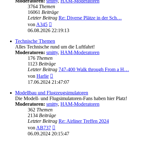
Moderatoren:
smitty
,
HAM-Moderatoren
3764
Themen
16061
Beiträge
Letzter Beitrag
Re: Diverse Plätze in der Sch…
Neuester
von
A345
Beitrag
06.08.2026 22:19:13
Technische Themen
Alles Technische rund um die Luftfahrt!
Moderatoren:
smitty
,
HAM-Moderatoren
176
Themen
1123
Beiträge
Letzter Beitrag
747-400 Walk through From a H…
Neuester
von
Harlie
Beitrag
17.06.2024 21:47:07
Modellbau und Flugzeugsimulatoren
Die Modell- und Flugsimulatoren-Fans haben hier Platz!
Moderatoren:
smitty
,
HAM-Moderatoren
362
Themen
2134
Beiträge
Letzter Beitrag
Re: Airliner Treffen 2024
Neuester
von
AB737
Beitrag
06.09.2024 20:15:47