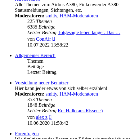
Alle Themen zum Airbus A380, Finkenwerder A380
Statusmeldungen, Sichtungen, etc.
Moderatoren:
smitty
,
HAM-Moderatoren
225
Themen
6385
Beiträge
Letzter Beitrag
Totgesagte leben länger: Das …
Neuester
von
ConAir
Beitrag
10.07.2022 13:58:22
Allgemeiner Bereich
Themen
Beiträge
Letzter Beitrag
Vorstellung neuer Benutzer
Hier kann jeder etwas von sich selber erzählen!
Moderatoren:
smitty
,
HAM-Moderatoren
353
Themen
1848
Beiträge
Letzter Beitrag
Re: Hallo aus Rissen :)
Neuester
von
alex z
Beitrag
10.06.2020 11:50:42
Forenfragen