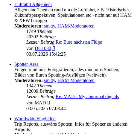
Luftfahrt Allgemein
Allgemeine Themen rund um die Luftfahrt, z.B. Historisches,
Zukunftsperspektiven, Spekulationen etc - nicht nur auf HAM
& XFW bezogen
Moderatoren:
smitty
,
HAM-Moderatoren
1749
Themen
20302
Beiträge
Letzter Beitrag
Re: Eure nächsten Flüge
Neuester
von
DC1030
Beitrag
03.07.2026 15:42:25
Spotter-Area
Fragen rund ums Fotografieren, alles rund ums Spotten,
Bilder von Euren Spotting-Ausflügen (weltweit).
Moderatoren:
smitty
,
HAM-Moderatoren
1342
Themen
12009
Beiträge
Letzter Beitrag
Re: MAD - My abnormal digitals
Neuester
von
MAD
Beitrag
03.05.2025 07:03:44
Worldwide Flughäfen
Trip Reports, auswärts Spotten, Infos für Spotter zu anderen
Airports