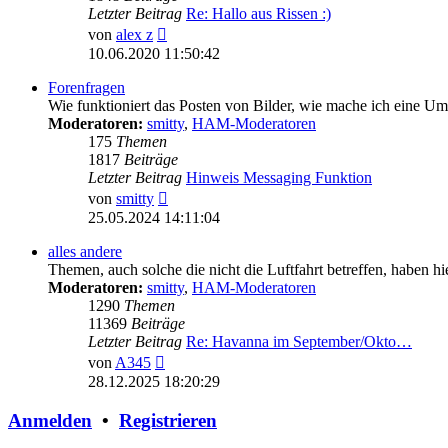
Letzter Beitrag
Re: Hallo aus Rissen :)
Neuester
von
alex z
Beitrag
10.06.2020 11:50:42
Forenfragen
Wie funktioniert das Posten von Bilder, wie mache ich eine U
Moderatoren:
smitty
,
HAM-Moderatoren
175
Themen
1817
Beiträge
Letzter Beitrag
Hinweis Messaging Funktion
Neuester
von
smitty
Beitrag
25.05.2024 14:11:04
alles andere
Themen, auch solche die nicht die Luftfahrt betreffen, haben hi
Moderatoren:
smitty
,
HAM-Moderatoren
1290
Themen
11369
Beiträge
Letzter Beitrag
Re: Havanna im September/Okto…
Neuester
von
A345
Beitrag
28.12.2025 18:20:29
Anmelden
•
Registrieren