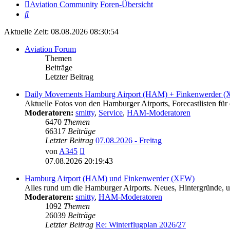
Aviation Community
Foren-Übersicht
Suche
Aktuelle Zeit: 08.08.2026 08:30:54
Aviation Forum
Themen
Beiträge
Letzter Beitrag
Daily Movements Hamburg Airport (HAM) + Finkenwerder 
Aktuelle Fotos von den Hamburger Airports, Forecastlisten für 
Moderatoren:
smitty
,
Service
,
HAM-Moderatoren
6470
Themen
66317
Beiträge
Letzter Beitrag
07.08.2026 - Freitag
Neuester
von
A345
Beitrag
07.08.2026 20:19:43
Hamburg Airport (HAM) und Finkenwerder (XFW)
Alles rund um die Hamburger Airports. Neues, Hintergründe, un
Moderatoren:
smitty
,
HAM-Moderatoren
1092
Themen
26039
Beiträge
Letzter Beitrag
Re: Winterflugplan 2026/27