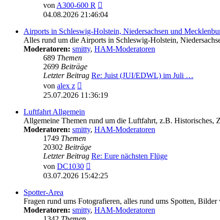
Neuester
von
A300-600 R
Beitrag
04.08.2026 21:46:04
Airports in Schleswig-Holstein, Niedersachsen und Mecklen
Alles rund um die Airports in Schleswig-Holstein, Nieder
Moderatoren:
smitty
,
HAM-Moderatoren
689
Themen
2699
Beiträge
Letzter Beitrag
Re: Juist (JUI/EDWL) im Juli …
Neuester
von
alex z
Beitrag
25.07.2026 11:36:19
Luftfahrt Allgemein
Allgemeine Themen rund um die Luftfahrt, z.B. Historisches,
Moderatoren:
smitty
,
HAM-Moderatoren
1749
Themen
20302
Beiträge
Letzter Beitrag
Re: Eure nächsten Flüge
Neuester
von
DC1030
Beitrag
03.07.2026 15:42:25
Spotter-Area
Fragen rund ums Fotografieren, alles rund ums Spotten, Bilder
Moderatoren:
smitty
,
HAM-Moderatoren
1342
Themen