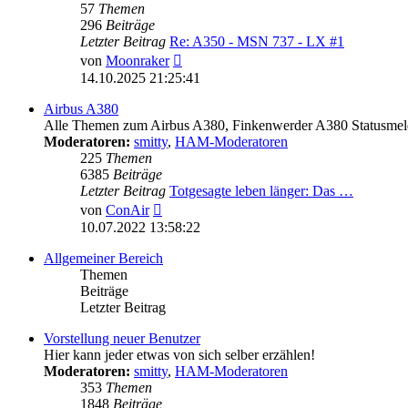
57
Themen
296
Beiträge
Letzter Beitrag
Re: A350 - MSN 737 - LX #1
Neuester
von
Moonraker
Beitrag
14.10.2025 21:25:41
Airbus A380
Alle Themen zum Airbus A380, Finkenwerder A380 Statusmeld
Moderatoren:
smitty
,
HAM-Moderatoren
225
Themen
6385
Beiträge
Letzter Beitrag
Totgesagte leben länger: Das …
Neuester
von
ConAir
Beitrag
10.07.2022 13:58:22
Allgemeiner Bereich
Themen
Beiträge
Letzter Beitrag
Vorstellung neuer Benutzer
Hier kann jeder etwas von sich selber erzählen!
Moderatoren:
smitty
,
HAM-Moderatoren
353
Themen
1848
Beiträge