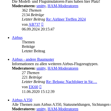
Die Modell- und Flugsimulatoren-Fans haben hier Platz!
Moderatoren:
smitty
,
HAM-Moderatoren
362
Themen
2134
Beiträge
Letzter Beitrag
Re: Airliner Treffen 2024
Neuester
von
AB737
Beitrag
06.09.2024 20:15:47
Airbus
Themen
Beiträge
Letzter Beitrag
Airbus - andere Baumuster
Informationen zu allen weiteren Airbus-Flugzeugtypen.
Moderatoren:
smitty
,
HAM-Moderatoren
27
Themen
221
Beiträge
Letzter Beitrag
Re: Beluga: Nachfolger in Sic…
Neuester
von
EK60
Beitrag
11.06.2020 15:12:39
Airbus A350
Alle Themen zum Airbus A350, Statusmeldungen, Sichtungen
Moderatoren:
smitty
,
HAM-Moderatoren