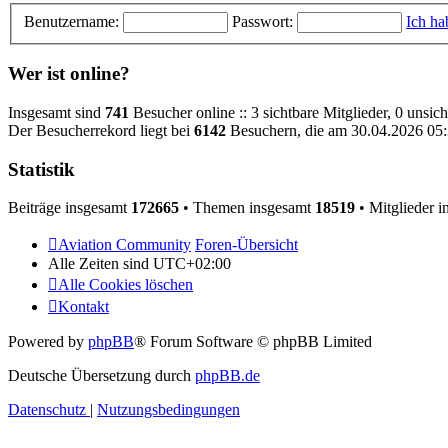
Benutzername:
Passwort:
Ich ha
Wer ist online?
Insgesamt sind
741
Besucher online :: 3 sichtbare Mitglieder, 0 unsic
Der Besucherrekord liegt bei
6142
Besuchern, die am 30.04.2026 05:3
Statistik
Beiträge insgesamt
172665
• Themen insgesamt
18519
• Mitglieder 
Aviation Community
Foren-Übersicht
Alle Zeiten sind
UTC+02:00
Alle Cookies löschen
Kontakt
Powered by
phpBB
® Forum Software © phpBB Limited
Deutsche Übersetzung durch
phpBB.de
Datenschutz
|
Nutzungsbedingungen