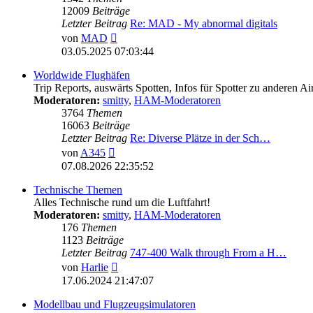
12009
Beiträge
Letzter Beitrag
Re: MAD - My abnormal digitals
Neuester
von
MAD
Beitrag
03.05.2025 07:03:44
Worldwide Flughäfen
Trip Reports, auswärts Spotten, Infos für Spotter zu anderen Ai
Moderatoren:
smitty
,
HAM-Moderatoren
3764
Themen
16063
Beiträge
Letzter Beitrag
Re: Diverse Plätze in der Sch…
Neuester
von
A345
Beitrag
07.08.2026 22:35:52
Technische Themen
Alles Technische rund um die Luftfahrt!
Moderatoren:
smitty
,
HAM-Moderatoren
176
Themen
1123
Beiträge
Letzter Beitrag
747-400 Walk through From a H…
Neuester
von
Harlie
Beitrag
17.06.2024 21:47:07
Modellbau und Flugzeugsimulatoren