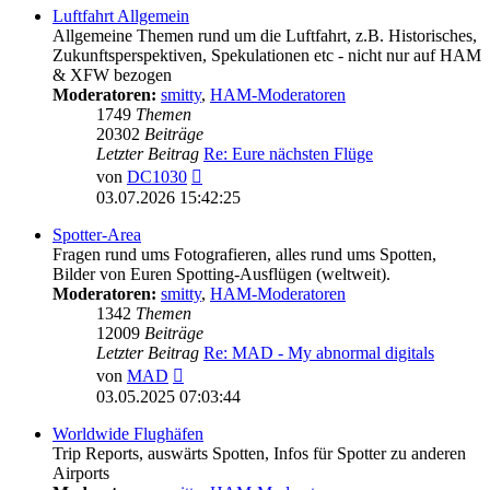
Luftfahrt Allgemein
Allgemeine Themen rund um die Luftfahrt, z.B. Historisches,
Zukunftsperspektiven, Spekulationen etc - nicht nur auf HAM
& XFW bezogen
Moderatoren:
smitty
,
HAM-Moderatoren
1749
Themen
20302
Beiträge
Letzter Beitrag
Re: Eure nächsten Flüge
Neuester
von
DC1030
Beitrag
03.07.2026 15:42:25
Spotter-Area
Fragen rund ums Fotografieren, alles rund ums Spotten,
Bilder von Euren Spotting-Ausflügen (weltweit).
Moderatoren:
smitty
,
HAM-Moderatoren
1342
Themen
12009
Beiträge
Letzter Beitrag
Re: MAD - My abnormal digitals
Neuester
von
MAD
Beitrag
03.05.2025 07:03:44
Worldwide Flughäfen
Trip Reports, auswärts Spotten, Infos für Spotter zu anderen
Airports