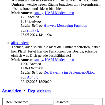
Wie funktioniert das Posten von Bilder, wie mache ich eine
Umfrage, welche neuen Räume brauchen wir? Forumfragen,
-diskussionen und -ideen bitte hier
Moderatoren:
smitty
,
HAM-Moderatoren
175
Themen
1817
Beiträge
Letzter Beitrag
Hinweis Messaging Funktion
Neuester
von
smitty
Beitrag
25.05.2024 14:11:04
alles andere
Themen, auch solche die nicht die Luftfahrt betreffen, haben
hier Platz! Testet hier die Funktionen des Boards, schreibe
einfach was Dich gerade beschäftigt etc!
Moderatoren:
smitty
,
HAM-Moderatoren
1290
Themen
11369
Beiträge
Letzter Beitrag
Re: Havanna im September/Okto…
Neuester
von
A345
Beitrag
28.12.2025 18:20:29
Anmelden
•
Registrieren
Benutzername:
Passwort: