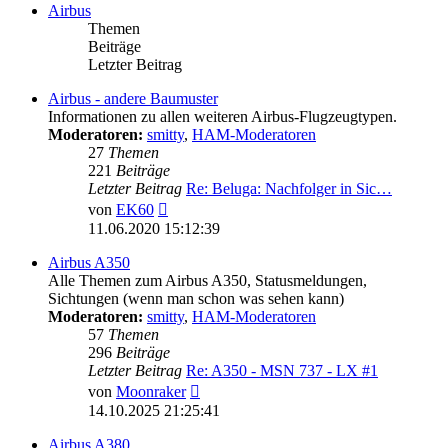
Airbus
Themen
Beiträge
Letzter Beitrag
Airbus - andere Baumuster
Informationen zu allen weiteren Airbus-Flugzeugtypen.
Moderatoren:
smitty
,
HAM-Moderatoren
27
Themen
221
Beiträge
Letzter Beitrag
Re: Beluga: Nachfolger in Sic…
Neuester
von
EK60
Beitrag
11.06.2020 15:12:39
Airbus A350
Alle Themen zum Airbus A350, Statusmeldungen,
Sichtungen (wenn man schon was sehen kann)
Moderatoren:
smitty
,
HAM-Moderatoren
57
Themen
296
Beiträge
Letzter Beitrag
Re: A350 - MSN 737 - LX #1
Neuester
von
Moonraker
Beitrag
14.10.2025 21:25:41
Airbus A380