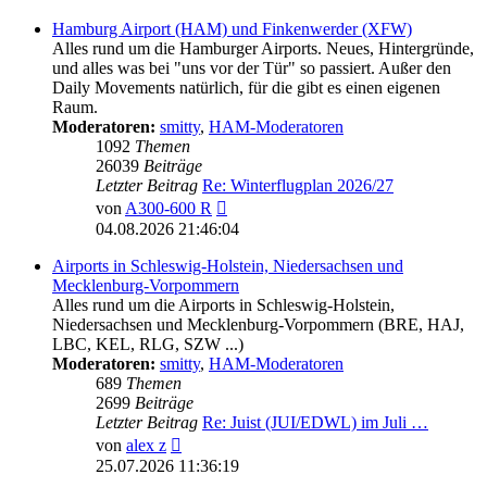
Hamburg Airport (HAM) und Finkenwerder (XFW)
Alles rund um die Hamburger Airports. Neues, Hintergründe,
und alles was bei "uns vor der Tür" so passiert. Außer den
Daily Movements natürlich, für die gibt es einen eigenen
Raum.
Moderatoren:
smitty
,
HAM-Moderatoren
1092
Themen
26039
Beiträge
Letzter Beitrag
Re: Winterflugplan 2026/27
Neuester
von
A300-600 R
Beitrag
04.08.2026 21:46:04
Airports in Schleswig-Holstein, Niedersachsen und
Mecklenburg-Vorpommern
Alles rund um die Airports in Schleswig-Holstein,
Niedersachsen und Mecklenburg-Vorpommern (BRE, HAJ,
LBC, KEL, RLG, SZW ...)
Moderatoren:
smitty
,
HAM-Moderatoren
689
Themen
2699
Beiträge
Letzter Beitrag
Re: Juist (JUI/EDWL) im Juli …
Neuester
von
alex z
Beitrag
25.07.2026 11:36:19