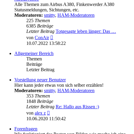
Alle Themen zum Airbus A380, Finkenwerder A380
Statusmeldungen, Sichtungen, etc.
Moderatoren:
smitty
,
HAM-Moderatoren
225
Themen
6385
Beiträge
Letzter Beitrag
Totgesagte leben länger: Das …
Neuester
von
ConAir
Beitrag
10.07.2022 13:58:22
Allgemeiner Bereich
Themen
Beiträge
Letzter Beitrag
Vorstellung neuer Benutzer
Hier kann jeder etwas von sich selber erzählen!
Moderatoren:
smitty
,
HAM-Moderatoren
353
Themen
1848
Beiträge
Letzter Beitrag
Re: Hallo aus Rissen :)
Neuester
von
alex z
Beitrag
10.06.2020 11:50:42
Forenfragen