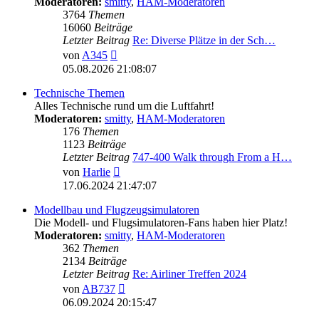
Moderatoren:
smitty
,
HAM-Moderatoren
3764
Themen
16060
Beiträge
Letzter Beitrag
Re: Diverse Plätze in der Sch…
Neuester
von
A345
Beitrag
05.08.2026 21:08:07
Technische Themen
Alles Technische rund um die Luftfahrt!
Moderatoren:
smitty
,
HAM-Moderatoren
176
Themen
1123
Beiträge
Letzter Beitrag
747-400 Walk through From a H…
Neuester
von
Harlie
Beitrag
17.06.2024 21:47:07
Modellbau und Flugzeugsimulatoren
Die Modell- und Flugsimulatoren-Fans haben hier Platz!
Moderatoren:
smitty
,
HAM-Moderatoren
362
Themen
2134
Beiträge
Letzter Beitrag
Re: Airliner Treffen 2024
Neuester
von
AB737
Beitrag
06.09.2024 20:15:47