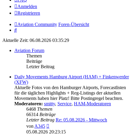
Anmelden
Registrieren
Aviation Community
Foren-Übersicht
Suche
Aktuelle Zeit: 06.08.2026 03:35:29
Aviation Forum
Themen
Beiträge
Letzter Beitrag
Daily Movements Hamburg Airport (HAM) + Finkenwerder
(XFW)
Aktuelle Fotos von den Hamburger Airports, Forecastlisten
für die täglichen Highlights + Reg-Listings der aktuellen
Movements haben hier Platz! Bitte Postingregel beachten.
Moderatoren:
smitty
,
Service
,
HAM-Moderatoren
6468
Themen
66314
Beiträge
Letzter Beitrag
Re: 05.08.2026 - Mittwoch
Neuester
von
A345
Beitrag
05.08.2026 20:23:15