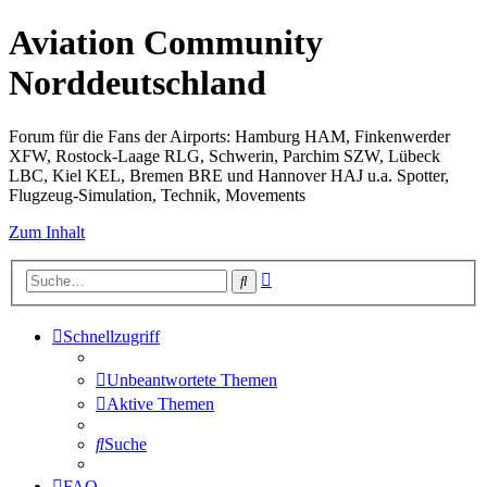
Aviation Community
Norddeutschland
Forum für die Fans der Airports: Hamburg HAM, Finkenwerder
XFW, Rostock-Laage RLG, Schwerin, Parchim SZW, Lübeck
LBC, Kiel KEL, Bremen BRE und Hannover HAJ u.a. Spotter,
Flugzeug-Simulation, Technik, Movements
Zum Inhalt
Erweiterte
Suche
Suche
Schnellzugriff
Unbeantwortete Themen
Aktive Themen
Suche
FAQ