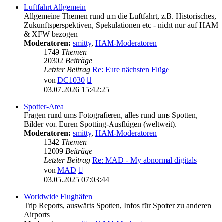
Luftfahrt Allgemein
Allgemeine Themen rund um die Luftfahrt, z.B. Historisches,
Zukunftsperspektiven, Spekulationen etc - nicht nur auf HAM
& XFW bezogen
Moderatoren:
smitty
,
HAM-Moderatoren
1749
Themen
20302
Beiträge
Letzter Beitrag
Re: Eure nächsten Flüge
Neuester
von
DC1030
Beitrag
03.07.2026 15:42:25
Spotter-Area
Fragen rund ums Fotografieren, alles rund ums Spotten,
Bilder von Euren Spotting-Ausflügen (weltweit).
Moderatoren:
smitty
,
HAM-Moderatoren
1342
Themen
12009
Beiträge
Letzter Beitrag
Re: MAD - My abnormal digitals
Neuester
von
MAD
Beitrag
03.05.2025 07:03:44
Worldwide Flughäfen
Trip Reports, auswärts Spotten, Infos für Spotter zu anderen
Airports