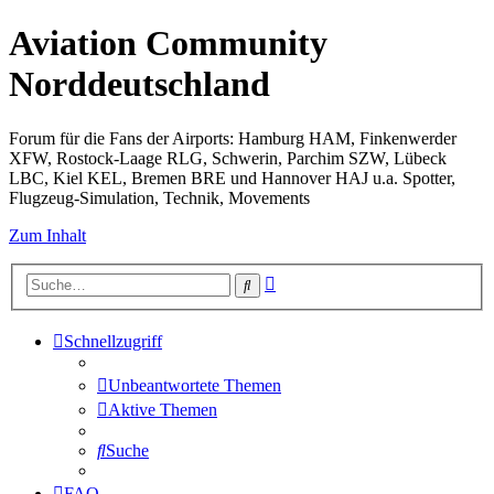
Aviation Community
Norddeutschland
Forum für die Fans der Airports: Hamburg HAM, Finkenwerder
XFW, Rostock-Laage RLG, Schwerin, Parchim SZW, Lübeck
LBC, Kiel KEL, Bremen BRE und Hannover HAJ u.a. Spotter,
Flugzeug-Simulation, Technik, Movements
Zum Inhalt
Erweiterte
Suche
Suche
Schnellzugriff
Unbeantwortete Themen
Aktive Themen
Suche
FAQ