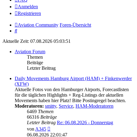
Anmelden
Registrieren
Aviation Community
Foren-Übersicht
Suche
Aktuelle Zeit: 07.08.2026 05:03:51
Aviation Forum
Themen
Beiträge
Letzter Beitrag
Daily Movements Hamburg Airport (HAM) + Finkenwerder
(XFW)
Aktuelle Fotos von den Hamburger Airports, Forecastlisten
für die täglichen Highlights + Reg-Listings der aktuellen
Movements haben hier Platz! Bitte Postingregel beachten.
Moderatoren:
smitty
,
Service
,
HAM-Moderatoren
6469
Themen
66316
Beiträge
Letzter Beitrag
Re: 06.08.2026 - Donnerstag
Neuester
von
A345
Beitrag
06.08.2026 22:01:47