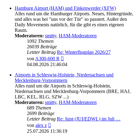
Hamburg Airport (HAM) und Finkenwerder (XFW)
Alles rund um die Hamburger Airports. Neues, Hintergründe,
und alles was bei "uns vor der Tür" so passiert. Außer den
Daily Movements natürlich, für die gibt es einen eigenen
Raum.
Moderatoren:
smitty
,
HAM-Moderatoren
1092
Themen
26039
Beiträge
Letzter Beitrag
Re: Winterflugplan 2026/27
Neuester
von
A300-600 R
Beitrag
04.08.2026 21:46:04
Airports in Schleswig-Holstein, Niedersachsen und
Mecklenburg-Vorpommern
Alles rund um die Airports in Schleswig-Holstein,
Niedersachsen und Mecklenburg-Vorpommern (BRE, HAJ,
LBC, KEL, RLG, SZW ...)
Moderatoren:
smitty
,
HAM-Moderatoren
689
Themen
2699
Beiträge
Letzter Beitrag
Re: Juist (JUI/EDWL) im Juli …
Neuester
von
alex z
Beitrag
25.07.2026 11:36:19