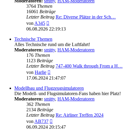
Moderatoren:
smitty
,
HAM-Moderatoren
3764
Themen
16061
Beiträge
Letzter Beitrag
Re: Diverse Plätze in der Sch…
Neuester
von
A345
Beitrag
06.08.2026 22:19:13
Technische Themen
Alles Technische rund um die Luftfahrt!
Moderatoren:
smitty
,
HAM-Moderatoren
176
Themen
1123
Beiträge
Letzter Beitrag
747-400 Walk through From a H…
Neuester
von
Harlie
Beitrag
17.06.2024 21:47:07
Modellbau und Flugzeugsimulatoren
Die Modell- und Flugsimulatoren-Fans haben hier Platz!
Moderatoren:
smitty
,
HAM-Moderatoren
362
Themen
2134
Beiträge
Letzter Beitrag
Re: Airliner Treffen 2024
Neuester
von
AB737
Beitrag
06.09.2024 20:15:47