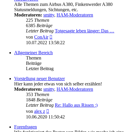
Alle Themen zum Airbus A380, Finkenwerder A380
Statusmeldungen, Sichtungen, etc.
Moderatoren:
smitty
,
HAM-Moderatoren
225
Themen
6385
Beiträge
Letzter Beitrag
Totgesagte leben länger: Das …
Neuester
von
ConAir
Beitrag
10.07.2022 13:58:22
Allgemeiner Bereich
Themen
Beiträge
Letzter Beitrag
Vorstellung neuer Benutzer
Hier kann jeder etwas von sich selber erzählen!
Moderatoren:
smitty
,
HAM-Moderatoren
353
Themen
1848
Beiträge
Letzter Beitrag
Re: Hallo aus Rissen :)
Neuester
von
alex z
Beitrag
10.06.2020 11:50:42
Forenfragen