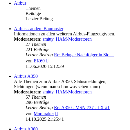
Airbus
Themen
Beiträge
Letzter Beitrag
Airbus - andere Baumuster
Informationen zu allen weiteren Airbus-Flugzeugtypen.
Moderatoren:
smitty
,
HAM-Moderatoren
27
Themen
221
Beiträge
Letzter Beitrag
Re: Beluga: Nachfolger in Sic…
Neuester
von
EK60
Beitrag
11.06.2020 15:12:39
Airbus A350
Alle Themen zum Airbus A350, Statusmeldungen,
Sichtungen (wenn man schon was sehen kann)
Moderatoren:
smitty
,
HAM-Moderatoren
57
Themen
296
Beiträge
Letzter Beitrag
Re: A350 - MSN 737 - LX #1
Neuester
von
Moonraker
Beitrag
14.10.2025 21:25:41
Airbus A380