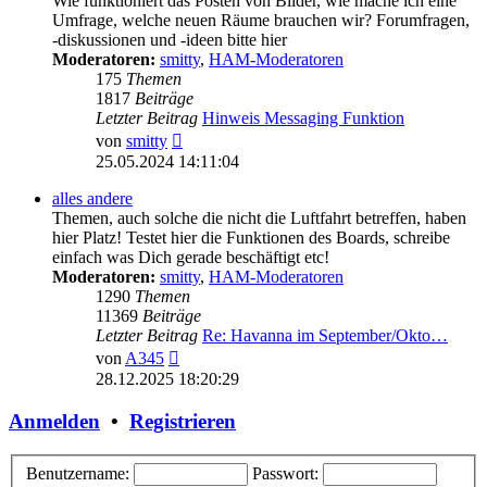
Wie funktioniert das Posten von Bilder, wie mache ich eine
Umfrage, welche neuen Räume brauchen wir? Forumfragen,
-diskussionen und -ideen bitte hier
Moderatoren:
smitty
,
HAM-Moderatoren
175
Themen
1817
Beiträge
Letzter Beitrag
Hinweis Messaging Funktion
Neuester
von
smitty
Beitrag
25.05.2024 14:11:04
alles andere
Themen, auch solche die nicht die Luftfahrt betreffen, haben
hier Platz! Testet hier die Funktionen des Boards, schreibe
einfach was Dich gerade beschäftigt etc!
Moderatoren:
smitty
,
HAM-Moderatoren
1290
Themen
11369
Beiträge
Letzter Beitrag
Re: Havanna im September/Okto…
Neuester
von
A345
Beitrag
28.12.2025 18:20:29
Anmelden
•
Registrieren
Benutzername:
Passwort: