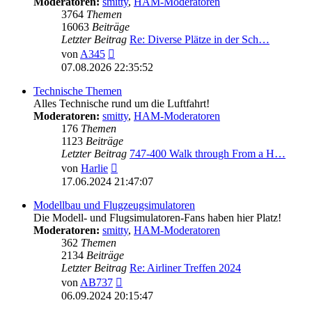
Moderatoren:
smitty
,
HAM-Moderatoren
3764
Themen
16063
Beiträge
Letzter Beitrag
Re: Diverse Plätze in der Sch…
Neuester
von
A345
Beitrag
07.08.2026 22:35:52
Technische Themen
Alles Technische rund um die Luftfahrt!
Moderatoren:
smitty
,
HAM-Moderatoren
176
Themen
1123
Beiträge
Letzter Beitrag
747-400 Walk through From a H…
Neuester
von
Harlie
Beitrag
17.06.2024 21:47:07
Modellbau und Flugzeugsimulatoren
Die Modell- und Flugsimulatoren-Fans haben hier Platz!
Moderatoren:
smitty
,
HAM-Moderatoren
362
Themen
2134
Beiträge
Letzter Beitrag
Re: Airliner Treffen 2024
Neuester
von
AB737
Beitrag
06.09.2024 20:15:47