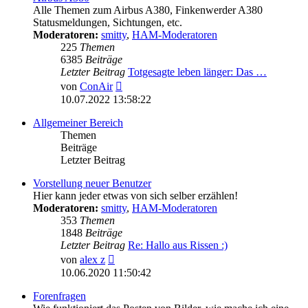
Alle Themen zum Airbus A380, Finkenwerder A380
Statusmeldungen, Sichtungen, etc.
Moderatoren:
smitty
,
HAM-Moderatoren
225
Themen
6385
Beiträge
Letzter Beitrag
Totgesagte leben länger: Das …
Neuester
von
ConAir
Beitrag
10.07.2022 13:58:22
Allgemeiner Bereich
Themen
Beiträge
Letzter Beitrag
Vorstellung neuer Benutzer
Hier kann jeder etwas von sich selber erzählen!
Moderatoren:
smitty
,
HAM-Moderatoren
353
Themen
1848
Beiträge
Letzter Beitrag
Re: Hallo aus Rissen :)
Neuester
von
alex z
Beitrag
10.06.2020 11:50:42
Forenfragen