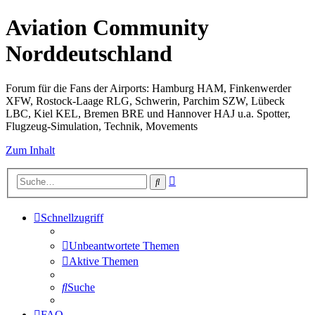
Aviation Community
Norddeutschland
Forum für die Fans der Airports: Hamburg HAM, Finkenwerder
XFW, Rostock-Laage RLG, Schwerin, Parchim SZW, Lübeck
LBC, Kiel KEL, Bremen BRE und Hannover HAJ u.a. Spotter,
Flugzeug-Simulation, Technik, Movements
Zum Inhalt
Erweiterte
Suche
Suche
Schnellzugriff
Unbeantwortete Themen
Aktive Themen
Suche
FAQ