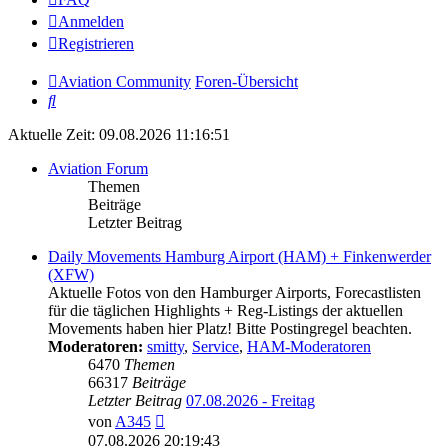
Anmelden
Registrieren
Aviation Community
Foren-Übersicht
Suche
Aktuelle Zeit: 09.08.2026 11:16:51
Aviation Forum
Themen
Beiträge
Letzter Beitrag
Daily Movements Hamburg Airport (HAM) + Finkenwerder
(XFW)
Aktuelle Fotos von den Hamburger Airports, Forecastlisten
für die täglichen Highlights + Reg-Listings der aktuellen
Movements haben hier Platz! Bitte Postingregel beachten.
Moderatoren:
smitty
,
Service
,
HAM-Moderatoren
6470
Themen
66317
Beiträge
Letzter Beitrag
07.08.2026 - Freitag
Neuester
von
A345
Beitrag
07.08.2026 20:19:43