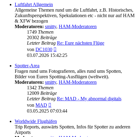
Luftfahrt Allgemein
Allgemeine Themen rund um die Luftfahrt, z.B. Historisches,
Zukunftsperspektiven, Spekulationen etc - nicht nur auf HAM
& XFW bezogen
Moderatoren:
smitty
,
HAM-Moderatoren
1749
Themen
20302
Beiträge
Letzter Beitrag
Re: Eure nächsten Flüge
Neuester
von
DC1030
Beitrag
03.07.2026 15:42:25
Spotter-Area
Fragen rund ums Fotografieren, alles rund ums Spotten,
Bilder von Euren Spotting-Ausflügen (weltweit).
Moderatoren:
smitty
,
HAM-Moderatoren
1342
Themen
12009
Beiträge
Letzter Beitrag
Re: MAD - My abnormal digitals
Neuester
von
MAD
Beitrag
03.05.2025 07:03:44
Worldwide Flughäfen
Trip Reports, auswärts Spotten, Infos für Spotter zu anderen
Airports