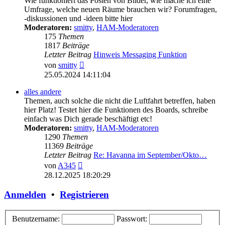
Wie funktioniert das Posten von Bilder, wie mache ich eine
Umfrage, welche neuen Räume brauchen wir? Forumfragen,
-diskussionen und -ideen bitte hier
Moderatoren:
smitty
,
HAM-Moderatoren
175
Themen
1817
Beiträge
Letzter Beitrag
Hinweis Messaging Funktion
Neuester
von
smitty
Beitrag
25.05.2024 14:11:04
alles andere
Themen, auch solche die nicht die Luftfahrt betreffen, haben
hier Platz! Testet hier die Funktionen des Boards, schreibe
einfach was Dich gerade beschäftigt etc!
Moderatoren:
smitty
,
HAM-Moderatoren
1290
Themen
11369
Beiträge
Letzter Beitrag
Re: Havanna im September/Okto…
Neuester
von
A345
Beitrag
28.12.2025 18:20:29
Anmelden
•
Registrieren
Benutzername:
Passwort: