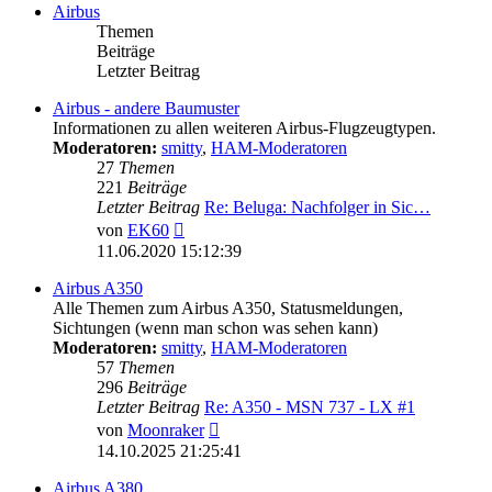
Airbus
Themen
Beiträge
Letzter Beitrag
Airbus - andere Baumuster
Informationen zu allen weiteren Airbus-Flugzeugtypen.
Moderatoren:
smitty
,
HAM-Moderatoren
27
Themen
221
Beiträge
Letzter Beitrag
Re: Beluga: Nachfolger in Sic…
Neuester
von
EK60
Beitrag
11.06.2020 15:12:39
Airbus A350
Alle Themen zum Airbus A350, Statusmeldungen,
Sichtungen (wenn man schon was sehen kann)
Moderatoren:
smitty
,
HAM-Moderatoren
57
Themen
296
Beiträge
Letzter Beitrag
Re: A350 - MSN 737 - LX #1
Neuester
von
Moonraker
Beitrag
14.10.2025 21:25:41
Airbus A380