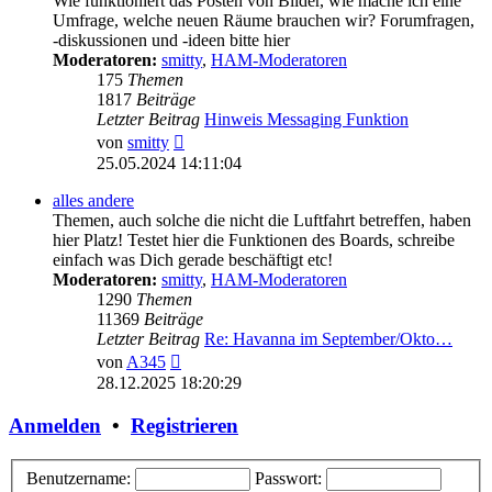
Wie funktioniert das Posten von Bilder, wie mache ich eine
Umfrage, welche neuen Räume brauchen wir? Forumfragen,
-diskussionen und -ideen bitte hier
Moderatoren:
smitty
,
HAM-Moderatoren
175
Themen
1817
Beiträge
Letzter Beitrag
Hinweis Messaging Funktion
Neuester
von
smitty
Beitrag
25.05.2024 14:11:04
alles andere
Themen, auch solche die nicht die Luftfahrt betreffen, haben
hier Platz! Testet hier die Funktionen des Boards, schreibe
einfach was Dich gerade beschäftigt etc!
Moderatoren:
smitty
,
HAM-Moderatoren
1290
Themen
11369
Beiträge
Letzter Beitrag
Re: Havanna im September/Okto…
Neuester
von
A345
Beitrag
28.12.2025 18:20:29
Anmelden
•
Registrieren
Benutzername:
Passwort: