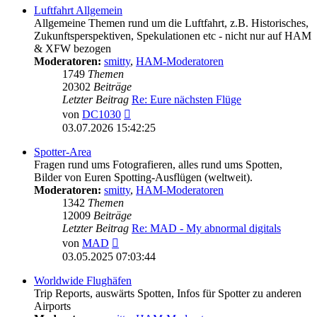
Luftfahrt Allgemein
Allgemeine Themen rund um die Luftfahrt, z.B. Historisches,
Zukunftsperspektiven, Spekulationen etc - nicht nur auf HAM
& XFW bezogen
Moderatoren:
smitty
,
HAM-Moderatoren
1749
Themen
20302
Beiträge
Letzter Beitrag
Re: Eure nächsten Flüge
Neuester
von
DC1030
Beitrag
03.07.2026 15:42:25
Spotter-Area
Fragen rund ums Fotografieren, alles rund ums Spotten,
Bilder von Euren Spotting-Ausflügen (weltweit).
Moderatoren:
smitty
,
HAM-Moderatoren
1342
Themen
12009
Beiträge
Letzter Beitrag
Re: MAD - My abnormal digitals
Neuester
von
MAD
Beitrag
03.05.2025 07:03:44
Worldwide Flughäfen
Trip Reports, auswärts Spotten, Infos für Spotter zu anderen
Airports