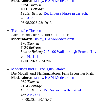
Moderatoren:
smitty
,
HAM-Moderatoren
3764
Themen
16061
Beiträge
Letzter Beitrag
Re: Diverse Plätze in der Sch…
Neuester
von
A345
Beitrag
06.08.2026 22:19:13
Technische Themen
Alles Technische rund um die Luftfahrt!
Moderatoren:
smitty
,
HAM-Moderatoren
176
Themen
1123
Beiträge
Letzter Beitrag
747-400 Walk through From a H…
Neuester
von
Harlie
Beitrag
17.06.2024 21:47:07
Modellbau und Flugzeugsimulatoren
Die Modell- und Flugsimulatoren-Fans haben hier Platz!
Moderatoren:
smitty
,
HAM-Moderatoren
362
Themen
2134
Beiträge
Letzter Beitrag
Re: Airliner Treffen 2024
Neuester
von
AB737
Beitrag
06.09.2024 20:15:47