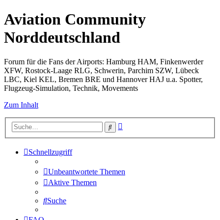
Aviation Community
Norddeutschland
Forum für die Fans der Airports: Hamburg HAM, Finkenwerder
XFW, Rostock-Laage RLG, Schwerin, Parchim SZW, Lübeck
LBC, Kiel KEL, Bremen BRE und Hannover HAJ u.a. Spotter,
Flugzeug-Simulation, Technik, Movements
Zum Inhalt
Erweiterte
Suche
Suche
Schnellzugriff
Unbeantwortete Themen
Aktive Themen
Suche
FAQ