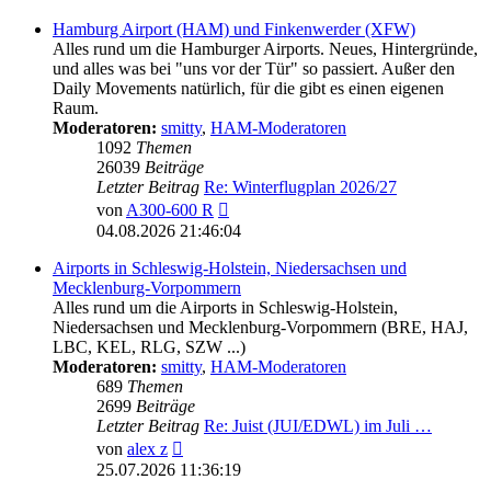
Hamburg Airport (HAM) und Finkenwerder (XFW)
Alles rund um die Hamburger Airports. Neues, Hintergründe,
und alles was bei "uns vor der Tür" so passiert. Außer den
Daily Movements natürlich, für die gibt es einen eigenen
Raum.
Moderatoren:
smitty
,
HAM-Moderatoren
1092
Themen
26039
Beiträge
Letzter Beitrag
Re: Winterflugplan 2026/27
Neuester
von
A300-600 R
Beitrag
04.08.2026 21:46:04
Airports in Schleswig-Holstein, Niedersachsen und
Mecklenburg-Vorpommern
Alles rund um die Airports in Schleswig-Holstein,
Niedersachsen und Mecklenburg-Vorpommern (BRE, HAJ,
LBC, KEL, RLG, SZW ...)
Moderatoren:
smitty
,
HAM-Moderatoren
689
Themen
2699
Beiträge
Letzter Beitrag
Re: Juist (JUI/EDWL) im Juli …
Neuester
von
alex z
Beitrag
25.07.2026 11:36:19