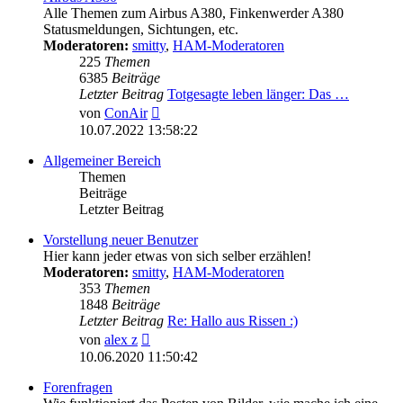
Alle Themen zum Airbus A380, Finkenwerder A380
Statusmeldungen, Sichtungen, etc.
Moderatoren:
smitty
,
HAM-Moderatoren
225
Themen
6385
Beiträge
Letzter Beitrag
Totgesagte leben länger: Das …
Neuester
von
ConAir
Beitrag
10.07.2022 13:58:22
Allgemeiner Bereich
Themen
Beiträge
Letzter Beitrag
Vorstellung neuer Benutzer
Hier kann jeder etwas von sich selber erzählen!
Moderatoren:
smitty
,
HAM-Moderatoren
353
Themen
1848
Beiträge
Letzter Beitrag
Re: Hallo aus Rissen :)
Neuester
von
alex z
Beitrag
10.06.2020 11:50:42
Forenfragen