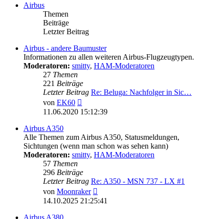
Airbus
Themen
Beiträge
Letzter Beitrag
Airbus - andere Baumuster
Informationen zu allen weiteren Airbus-Flugzeugtypen.
Moderatoren:
smitty
,
HAM-Moderatoren
27
Themen
221
Beiträge
Letzter Beitrag
Re: Beluga: Nachfolger in Sic…
Neuester
von
EK60
Beitrag
11.06.2020 15:12:39
Airbus A350
Alle Themen zum Airbus A350, Statusmeldungen,
Sichtungen (wenn man schon was sehen kann)
Moderatoren:
smitty
,
HAM-Moderatoren
57
Themen
296
Beiträge
Letzter Beitrag
Re: A350 - MSN 737 - LX #1
Neuester
von
Moonraker
Beitrag
14.10.2025 21:25:41
Airbus A380