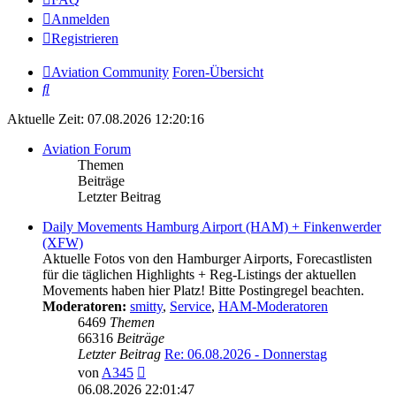
Anmelden
Registrieren
Aviation Community
Foren-Übersicht
Suche
Aktuelle Zeit: 07.08.2026 12:20:16
Aviation Forum
Themen
Beiträge
Letzter Beitrag
Daily Movements Hamburg Airport (HAM) + Finkenwerder
(XFW)
Aktuelle Fotos von den Hamburger Airports, Forecastlisten
für die täglichen Highlights + Reg-Listings der aktuellen
Movements haben hier Platz! Bitte Postingregel beachten.
Moderatoren:
smitty
,
Service
,
HAM-Moderatoren
6469
Themen
66316
Beiträge
Letzter Beitrag
Re: 06.08.2026 - Donnerstag
Neuester
von
A345
Beitrag
06.08.2026 22:01:47