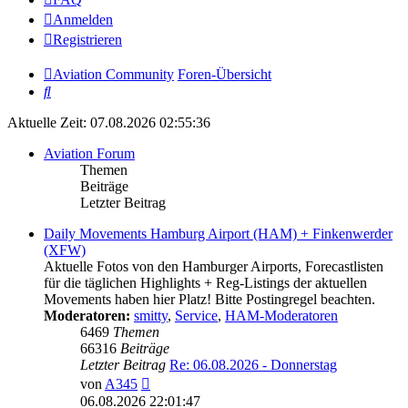
Anmelden
Registrieren
Aviation Community
Foren-Übersicht
Suche
Aktuelle Zeit: 07.08.2026 02:55:36
Aviation Forum
Themen
Beiträge
Letzter Beitrag
Daily Movements Hamburg Airport (HAM) + Finkenwerder
(XFW)
Aktuelle Fotos von den Hamburger Airports, Forecastlisten
für die täglichen Highlights + Reg-Listings der aktuellen
Movements haben hier Platz! Bitte Postingregel beachten.
Moderatoren:
smitty
,
Service
,
HAM-Moderatoren
6469
Themen
66316
Beiträge
Letzter Beitrag
Re: 06.08.2026 - Donnerstag
Neuester
von
A345
Beitrag
06.08.2026 22:01:47