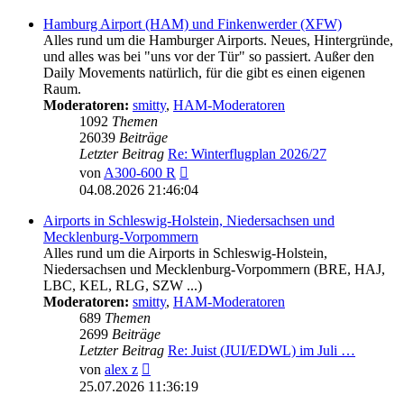
Hamburg Airport (HAM) und Finkenwerder (XFW)
Alles rund um die Hamburger Airports. Neues, Hintergründe,
und alles was bei "uns vor der Tür" so passiert. Außer den
Daily Movements natürlich, für die gibt es einen eigenen
Raum.
Moderatoren:
smitty
,
HAM-Moderatoren
1092
Themen
26039
Beiträge
Letzter Beitrag
Re: Winterflugplan 2026/27
Neuester
von
A300-600 R
Beitrag
04.08.2026 21:46:04
Airports in Schleswig-Holstein, Niedersachsen und
Mecklenburg-Vorpommern
Alles rund um die Airports in Schleswig-Holstein,
Niedersachsen und Mecklenburg-Vorpommern (BRE, HAJ,
LBC, KEL, RLG, SZW ...)
Moderatoren:
smitty
,
HAM-Moderatoren
689
Themen
2699
Beiträge
Letzter Beitrag
Re: Juist (JUI/EDWL) im Juli …
Neuester
von
alex z
Beitrag
25.07.2026 11:36:19