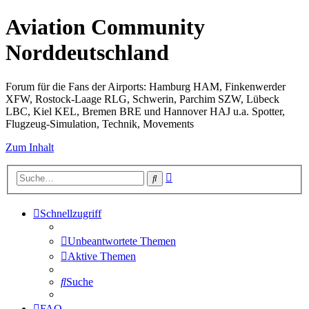
Aviation Community
Norddeutschland
Forum für die Fans der Airports: Hamburg HAM, Finkenwerder
XFW, Rostock-Laage RLG, Schwerin, Parchim SZW, Lübeck
LBC, Kiel KEL, Bremen BRE und Hannover HAJ u.a. Spotter,
Flugzeug-Simulation, Technik, Movements
Zum Inhalt
Erweiterte
Suche
Suche
Schnellzugriff
Unbeantwortete Themen
Aktive Themen
Suche
FAQ