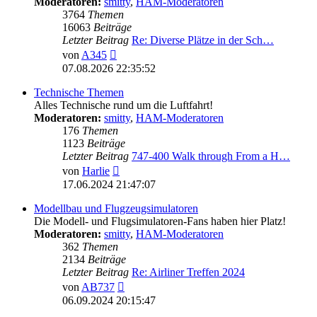
Moderatoren:
smitty
,
HAM-Moderatoren
3764
Themen
16063
Beiträge
Letzter Beitrag
Re: Diverse Plätze in der Sch…
Neuester
von
A345
Beitrag
07.08.2026 22:35:52
Technische Themen
Alles Technische rund um die Luftfahrt!
Moderatoren:
smitty
,
HAM-Moderatoren
176
Themen
1123
Beiträge
Letzter Beitrag
747-400 Walk through From a H…
Neuester
von
Harlie
Beitrag
17.06.2024 21:47:07
Modellbau und Flugzeugsimulatoren
Die Modell- und Flugsimulatoren-Fans haben hier Platz!
Moderatoren:
smitty
,
HAM-Moderatoren
362
Themen
2134
Beiträge
Letzter Beitrag
Re: Airliner Treffen 2024
Neuester
von
AB737
Beitrag
06.09.2024 20:15:47