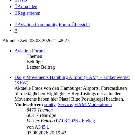
Anmelden
Registrieren
Aviation Community
Foren-Übersicht
Suche
Aktuelle Zeit: 08.08.2026 11:48:27
Aviation Forum
Themen
Beiträge
Letzter Beitrag
Daily Movements Hamburg Airport (HAM) + Finkenwerder
(XFW)
Aktuelle Fotos von den Hamburger Airports, Forecastlisten
für die täglichen Highlights + Reg-Listings der aktuellen
Movements haben hier Platz! Bitte Postingregel beachten.
Moderatoren:
smitty
,
Service
,
HAM-Moderatoren
6470
Themen
66317
Beiträge
Letzter Beitrag
07.08.2026 - Freitag
Neuester
von
A345
Beitrag
07.08.2026 20:19:43