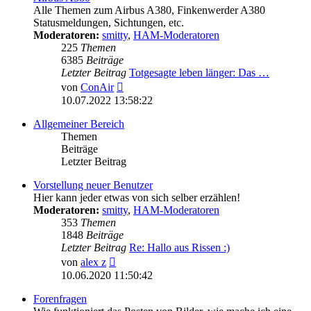
Alle Themen zum Airbus A380, Finkenwerder A380
Statusmeldungen, Sichtungen, etc.
Moderatoren:
smitty
,
HAM-Moderatoren
225
Themen
6385
Beiträge
Letzter Beitrag
Totgesagte leben länger: Das …
Neuester
von
ConAir
Beitrag
10.07.2022 13:58:22
Allgemeiner Bereich
Themen
Beiträge
Letzter Beitrag
Vorstellung neuer Benutzer
Hier kann jeder etwas von sich selber erzählen!
Moderatoren:
smitty
,
HAM-Moderatoren
353
Themen
1848
Beiträge
Letzter Beitrag
Re: Hallo aus Rissen :)
Neuester
von
alex z
Beitrag
10.06.2020 11:50:42
Forenfragen