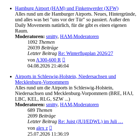
Hamburg Airport (HAM) und Finkenwerder (XFW)
Alles rund um die Hamburger Airports. Neues, Hintergründe,
und alles was bei "uns vor der Tür" so passiert. Außer den
Daily Movements natürlich, für die gibt es einen eigenen
Raum.
Moderatoren:
smitty
,
HAM-Moderatoren
1092
Themen
26039
Beiträge
Letzter Beitrag
Re: Winterflugplan 2026/27
Neuester
von
A300-600 R
Beitrag
04.08.2026 21:46:04
Airports in Schleswig-Holstein, Niedersachsen und
Mecklenburg-Vorpommern
Alles rund um die Airports in Schleswig-Holstein,
Niedersachsen und Mecklenburg-Vorpommern (BRE, HAJ,
LBC, KEL, RLG, SZW ...)
Moderatoren:
smitty
,
HAM-Moderatoren
689
Themen
2699
Beiträge
Letzter Beitrag
Re: Juist (JUI/EDWL) im Juli …
Neuester
von
alex z
Beitrag
25.07.2026 11:36:19