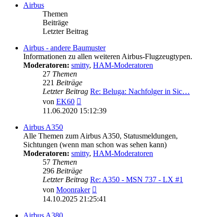
Airbus
Themen
Beiträge
Letzter Beitrag
Airbus - andere Baumuster
Informationen zu allen weiteren Airbus-Flugzeugtypen.
Moderatoren:
smitty
,
HAM-Moderatoren
27
Themen
221
Beiträge
Letzter Beitrag
Re: Beluga: Nachfolger in Sic…
Neuester
von
EK60
Beitrag
11.06.2020 15:12:39
Airbus A350
Alle Themen zum Airbus A350, Statusmeldungen,
Sichtungen (wenn man schon was sehen kann)
Moderatoren:
smitty
,
HAM-Moderatoren
57
Themen
296
Beiträge
Letzter Beitrag
Re: A350 - MSN 737 - LX #1
Neuester
von
Moonraker
Beitrag
14.10.2025 21:25:41
Airbus A380