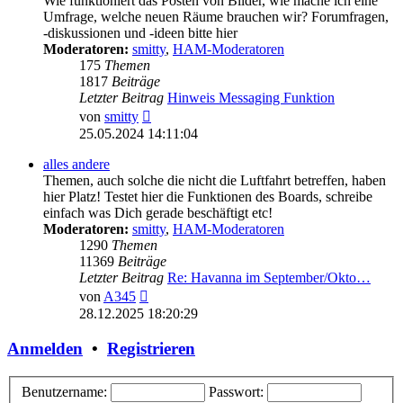
Wie funktioniert das Posten von Bilder, wie mache ich eine
Umfrage, welche neuen Räume brauchen wir? Forumfragen,
-diskussionen und -ideen bitte hier
Moderatoren:
smitty
,
HAM-Moderatoren
175
Themen
1817
Beiträge
Letzter Beitrag
Hinweis Messaging Funktion
Neuester
von
smitty
Beitrag
25.05.2024 14:11:04
alles andere
Themen, auch solche die nicht die Luftfahrt betreffen, haben
hier Platz! Testet hier die Funktionen des Boards, schreibe
einfach was Dich gerade beschäftigt etc!
Moderatoren:
smitty
,
HAM-Moderatoren
1290
Themen
11369
Beiträge
Letzter Beitrag
Re: Havanna im September/Okto…
Neuester
von
A345
Beitrag
28.12.2025 18:20:29
Anmelden
•
Registrieren
Benutzername:
Passwort: