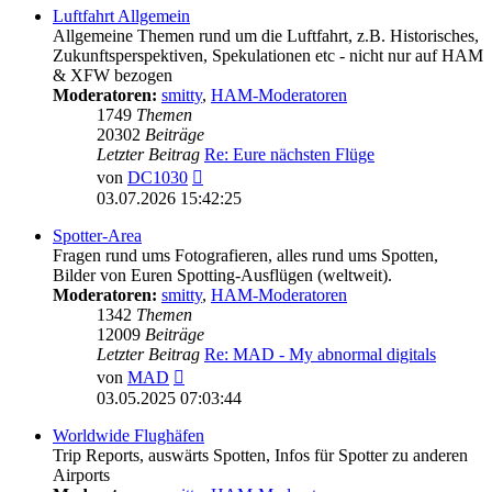
Luftfahrt Allgemein
Allgemeine Themen rund um die Luftfahrt, z.B. Historisches,
Zukunftsperspektiven, Spekulationen etc - nicht nur auf HAM
& XFW bezogen
Moderatoren:
smitty
,
HAM-Moderatoren
1749
Themen
20302
Beiträge
Letzter Beitrag
Re: Eure nächsten Flüge
Neuester
von
DC1030
Beitrag
03.07.2026 15:42:25
Spotter-Area
Fragen rund ums Fotografieren, alles rund ums Spotten,
Bilder von Euren Spotting-Ausflügen (weltweit).
Moderatoren:
smitty
,
HAM-Moderatoren
1342
Themen
12009
Beiträge
Letzter Beitrag
Re: MAD - My abnormal digitals
Neuester
von
MAD
Beitrag
03.05.2025 07:03:44
Worldwide Flughäfen
Trip Reports, auswärts Spotten, Infos für Spotter zu anderen
Airports