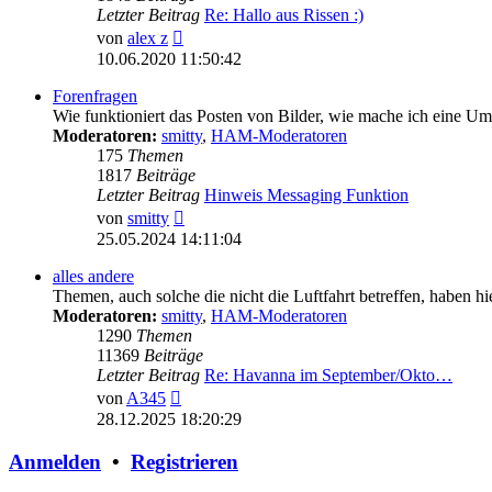
Letzter Beitrag
Re: Hallo aus Rissen :)
Neuester
von
alex z
Beitrag
10.06.2020 11:50:42
Forenfragen
Wie funktioniert das Posten von Bilder, wie mache ich eine U
Moderatoren:
smitty
,
HAM-Moderatoren
175
Themen
1817
Beiträge
Letzter Beitrag
Hinweis Messaging Funktion
Neuester
von
smitty
Beitrag
25.05.2024 14:11:04
alles andere
Themen, auch solche die nicht die Luftfahrt betreffen, haben hi
Moderatoren:
smitty
,
HAM-Moderatoren
1290
Themen
11369
Beiträge
Letzter Beitrag
Re: Havanna im September/Okto…
Neuester
von
A345
Beitrag
28.12.2025 18:20:29
Anmelden
•
Registrieren