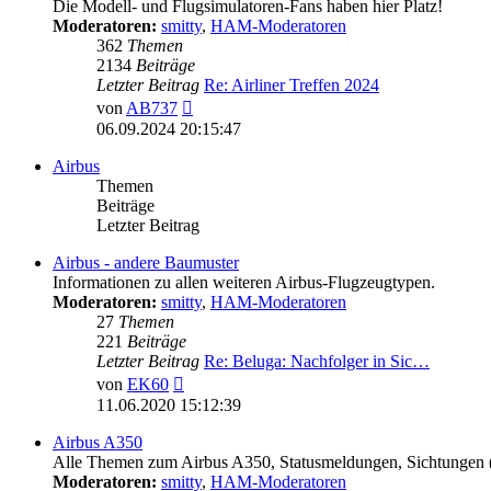
Die Modell- und Flugsimulatoren-Fans haben hier Platz!
Moderatoren:
smitty
,
HAM-Moderatoren
362
Themen
2134
Beiträge
Letzter Beitrag
Re: Airliner Treffen 2024
Neuester
von
AB737
Beitrag
06.09.2024 20:15:47
Airbus
Themen
Beiträge
Letzter Beitrag
Airbus - andere Baumuster
Informationen zu allen weiteren Airbus-Flugzeugtypen.
Moderatoren:
smitty
,
HAM-Moderatoren
27
Themen
221
Beiträge
Letzter Beitrag
Re: Beluga: Nachfolger in Sic…
Neuester
von
EK60
Beitrag
11.06.2020 15:12:39
Airbus A350
Alle Themen zum Airbus A350, Statusmeldungen, Sichtungen
Moderatoren:
smitty
,
HAM-Moderatoren