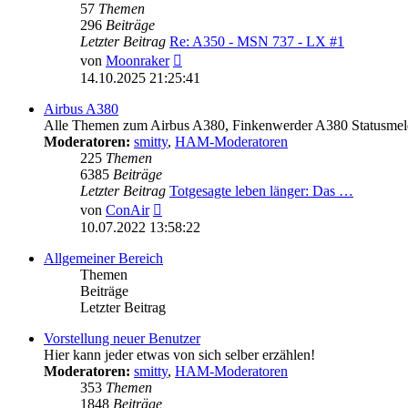
57
Themen
296
Beiträge
Letzter Beitrag
Re: A350 - MSN 737 - LX #1
Neuester
von
Moonraker
Beitrag
14.10.2025 21:25:41
Airbus A380
Alle Themen zum Airbus A380, Finkenwerder A380 Statusmeld
Moderatoren:
smitty
,
HAM-Moderatoren
225
Themen
6385
Beiträge
Letzter Beitrag
Totgesagte leben länger: Das …
Neuester
von
ConAir
Beitrag
10.07.2022 13:58:22
Allgemeiner Bereich
Themen
Beiträge
Letzter Beitrag
Vorstellung neuer Benutzer
Hier kann jeder etwas von sich selber erzählen!
Moderatoren:
smitty
,
HAM-Moderatoren
353
Themen
1848
Beiträge