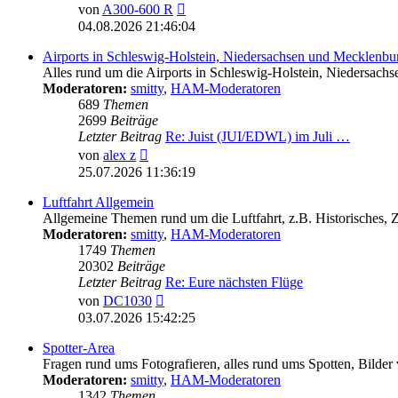
Neuester
von
A300-600 R
Beitrag
04.08.2026 21:46:04
Airports in Schleswig-Holstein, Niedersachsen und Mecklen
Alles rund um die Airports in Schleswig-Holstein, Nieder
Moderatoren:
smitty
,
HAM-Moderatoren
689
Themen
2699
Beiträge
Letzter Beitrag
Re: Juist (JUI/EDWL) im Juli …
Neuester
von
alex z
Beitrag
25.07.2026 11:36:19
Luftfahrt Allgemein
Allgemeine Themen rund um die Luftfahrt, z.B. Historisches,
Moderatoren:
smitty
,
HAM-Moderatoren
1749
Themen
20302
Beiträge
Letzter Beitrag
Re: Eure nächsten Flüge
Neuester
von
DC1030
Beitrag
03.07.2026 15:42:25
Spotter-Area
Fragen rund ums Fotografieren, alles rund ums Spotten, Bilder
Moderatoren:
smitty
,
HAM-Moderatoren
1342
Themen