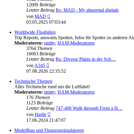
12009
Beiträge
Letzter Beitrag
Re: MAD - My abnormal digitals
Neuester
von
MAD
Beitrag
03.05.2025 07:03:44
Worldwide Flughäfen
Trip Reports, auswärts Spotten, Infos für Spotter zu anderen Ai
Moderatoren:
smitty
,
HAM-Moderatoren
3764
Themen
16063
Beiträge
Letzter Beitrag
Re: Diverse Plätze in der Sch…
Neuester
von
A345
Beitrag
07.08.2026 22:35:52
Technische Themen
Alles Technische rund um die Luftfahrt!
Moderatoren:
smitty
,
HAM-Moderatoren
176
Themen
1123
Beiträge
Letzter Beitrag
747-400 Walk through From a H…
Neuester
von
Harlie
Beitrag
17.06.2024 21:47:07
Modellbau und Flugzeugsimulatoren