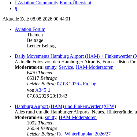
Aviation Community
Foren-Übersicht
Suche
Aktuelle Zeit: 08.08.2026 00:44:01
Aviation Forum
Themen
Beiträge
Letzter Beitrag
Daily Movements Hamburg Airport (HAM) + Finkenwerder 
Aktuelle Fotos von den Hamburger Airports, Forecastlisten für 
Moderatoren:
smitty
,
Service
,
HAM-Moderatoren
6470
Themen
66317
Beiträge
Letzter Beitrag
07.08.2026 - Freitag
Neuester
von
A345
Beitrag
07.08.2026 20:19:43
Hamburg Airport (HAM) und Finkenwerder (XFW)
Alles rund um die Hamburger Airports. Neues, Hintergründe, un
Moderatoren:
smitty
,
HAM-Moderatoren
1092
Themen
26039
Beiträge
Letzter Beitrag
Re: Winterflugplan 2026/27