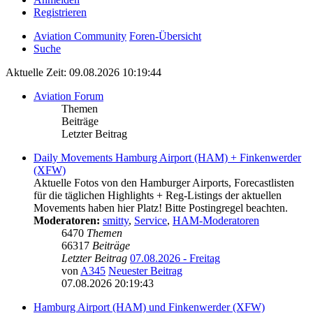
Registrieren
Aviation Community
Foren-Übersicht
Suche
Aktuelle Zeit: 09.08.2026 10:19:44
Aviation Forum
Themen
Beiträge
Letzter Beitrag
Daily Movements Hamburg Airport (HAM) + Finkenwerder
(XFW)
Aktuelle Fotos von den Hamburger Airports, Forecastlisten
für die täglichen Highlights + Reg-Listings der aktuellen
Movements haben hier Platz! Bitte Postingregel beachten.
Moderatoren:
smitty
,
Service
,
HAM-Moderatoren
6470
Themen
66317
Beiträge
Letzter Beitrag
07.08.2026 - Freitag
von
A345
Neuester Beitrag
07.08.2026 20:19:43
Hamburg Airport (HAM) und Finkenwerder (XFW)