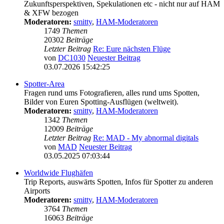
Zukunftsperspektiven, Spekulationen etc - nicht nur auf HAM
& XFW bezogen
Moderatoren:
smitty
,
HAM-Moderatoren
1749
Themen
20302
Beiträge
Letzter Beitrag
Re: Eure nächsten Flüge
von
DC1030
Neuester Beitrag
03.07.2026 15:42:25
Spotter-Area
Fragen rund ums Fotografieren, alles rund ums Spotten,
Bilder von Euren Spotting-Ausflügen (weltweit).
Moderatoren:
smitty
,
HAM-Moderatoren
1342
Themen
12009
Beiträge
Letzter Beitrag
Re: MAD - My abnormal digitals
von
MAD
Neuester Beitrag
03.05.2025 07:03:44
Worldwide Flughäfen
Trip Reports, auswärts Spotten, Infos für Spotter zu anderen
Airports
Moderatoren:
smitty
,
HAM-Moderatoren
3764
Themen
16063
Beiträge