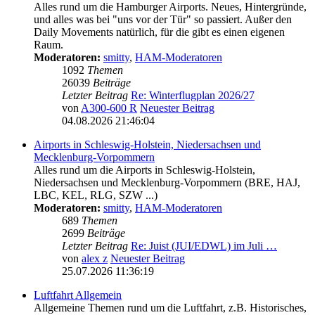
Alles rund um die Hamburger Airports. Neues, Hintergründe,
und alles was bei "uns vor der Tür" so passiert. Außer den
Daily Movements natürlich, für die gibt es einen eigenen
Raum.
Moderatoren:
smitty
,
HAM-Moderatoren
1092
Themen
26039
Beiträge
Letzter Beitrag
Re: Winterflugplan 2026/27
von
A300-600 R
Neuester Beitrag
04.08.2026 21:46:04
Airports in Schleswig-Holstein, Niedersachsen und
Mecklenburg-Vorpommern
Alles rund um die Airports in Schleswig-Holstein,
Niedersachsen und Mecklenburg-Vorpommern (BRE, HAJ,
LBC, KEL, RLG, SZW ...)
Moderatoren:
smitty
,
HAM-Moderatoren
689
Themen
2699
Beiträge
Letzter Beitrag
Re: Juist (JUI/EDWL) im Juli …
von
alex z
Neuester Beitrag
25.07.2026 11:36:19
Luftfahrt Allgemein
Allgemeine Themen rund um die Luftfahrt, z.B. Historisches,