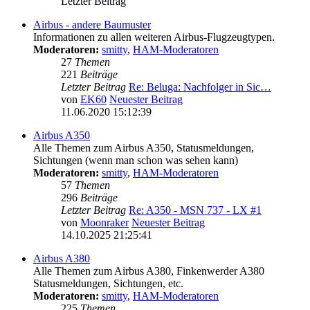
Letzter Beitrag
Airbus - andere Baumuster
Informationen zu allen weiteren Airbus-Flugzeugtypen.
Moderatoren:
smitty
,
HAM-Moderatoren
27
Themen
221
Beiträge
Letzter Beitrag
Re: Beluga: Nachfolger in Sic…
von
EK60
Neuester Beitrag
11.06.2020 15:12:39
Airbus A350
Alle Themen zum Airbus A350, Statusmeldungen,
Sichtungen (wenn man schon was sehen kann)
Moderatoren:
smitty
,
HAM-Moderatoren
57
Themen
296
Beiträge
Letzter Beitrag
Re: A350 - MSN 737 - LX #1
von
Moonraker
Neuester Beitrag
14.10.2025 21:25:41
Airbus A380
Alle Themen zum Airbus A380, Finkenwerder A380
Statusmeldungen, Sichtungen, etc.
Moderatoren:
smitty
,
HAM-Moderatoren
225
Themen