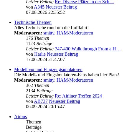
Letzter Beitrag
Re: Diverse Plätze in der Sch…
von
A345
Neuester Beitrag
07.08.2026 22:35:52
Technische Themen
Alles Technische rund um die Luftfahrt!
Moderatoren:
smitty
,
HAM-Moderatoren
176
Themen
1123
Beiträge
Letzter Beitrag
747-400 Walk through From a H…
von
Harlie
Neuester Beitrag
17.06.2024 21:47:07
Modellbau und Flugzeugsimulatoren
Die Modell- und Flugsimulatoren-Fans haben hier Platz!
Moderatoren:
smitty
,
HAM-Moderatoren
362
Themen
2134
Beiträge
Letzter Beitrag
Re: Airliner Treffen 2024
von
AB737
Neuester Beitrag
06.09.2024 20:15:47
Airbus
Themen
Beiträge