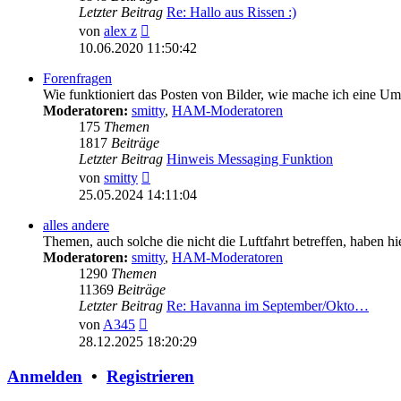
Letzter Beitrag
Re: Hallo aus Rissen :)
Neuester
von
alex z
Beitrag
10.06.2020 11:50:42
Forenfragen
Wie funktioniert das Posten von Bilder, wie mache ich eine U
Moderatoren:
smitty
,
HAM-Moderatoren
175
Themen
1817
Beiträge
Letzter Beitrag
Hinweis Messaging Funktion
Neuester
von
smitty
Beitrag
25.05.2024 14:11:04
alles andere
Themen, auch solche die nicht die Luftfahrt betreffen, haben hi
Moderatoren:
smitty
,
HAM-Moderatoren
1290
Themen
11369
Beiträge
Letzter Beitrag
Re: Havanna im September/Okto…
Neuester
von
A345
Beitrag
28.12.2025 18:20:29
Anmelden
•
Registrieren