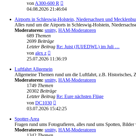
Neuester
von
A300-600 R
Beitrag
04.08.2026 21:46:04
Airports in Schleswig-Holstein, Niedersachsen und Mecklen
Alles rund um die Airports in Schleswig-Holstein, Nieder
Moderatoren:
smitty
,
HAM-Moderatoren
689
Themen
2699
Beiträge
Letzter Beitrag
Re: Juist (JUI/EDWL) im Juli …
Neuester
von
alex z
Beitrag
25.07.2026 11:36:19
Luftfahrt Allgemein
Allgemeine Themen rund um die Luftfahrt, z.B. Historisches,
Moderatoren:
smitty
,
HAM-Moderatoren
1749
Themen
20302
Beiträge
Letzter Beitrag
Re: Eure nächsten Flüge
Neuester
von
DC1030
Beitrag
03.07.2026 15:42:25
Spotter-Area
Fragen rund ums Fotografieren, alles rund ums Spotten, Bilder
Moderatoren:
smitty
,
HAM-Moderatoren
1342
Themen