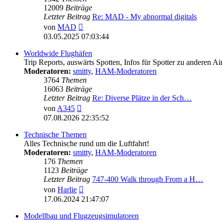
12009
Beiträge
Letzter Beitrag
Re: MAD - My abnormal digitals
Neuester
von
MAD
Beitrag
03.05.2025 07:03:44
Worldwide Flughäfen
Trip Reports, auswärts Spotten, Infos für Spotter zu anderen Ai
Moderatoren:
smitty
,
HAM-Moderatoren
3764
Themen
16063
Beiträge
Letzter Beitrag
Re: Diverse Plätze in der Sch…
Neuester
von
A345
Beitrag
07.08.2026 22:35:52
Technische Themen
Alles Technische rund um die Luftfahrt!
Moderatoren:
smitty
,
HAM-Moderatoren
176
Themen
1123
Beiträge
Letzter Beitrag
747-400 Walk through From a H…
Neuester
von
Harlie
Beitrag
17.06.2024 21:47:07
Modellbau und Flugzeugsimulatoren