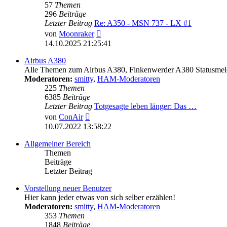
57
Themen
296
Beiträge
Letzter Beitrag
Re: A350 - MSN 737 - LX #1
Neuester
von
Moonraker
Beitrag
14.10.2025 21:25:41
Airbus A380
Alle Themen zum Airbus A380, Finkenwerder A380 Statusmeld
Moderatoren:
smitty
,
HAM-Moderatoren
225
Themen
6385
Beiträge
Letzter Beitrag
Totgesagte leben länger: Das …
Neuester
von
ConAir
Beitrag
10.07.2022 13:58:22
Allgemeiner Bereich
Themen
Beiträge
Letzter Beitrag
Vorstellung neuer Benutzer
Hier kann jeder etwas von sich selber erzählen!
Moderatoren:
smitty
,
HAM-Moderatoren
353
Themen
1848
Beiträge