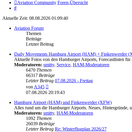
Aviation Community
Foren-Übersicht
Suche
Aktuelle Zeit: 08.08.2026 01:09:40
Aviation Forum
Themen
Beiträge
Letzter Beitrag
Daily Movements Hamburg Airport (HAM) + Finkenwerder 
Aktuelle Fotos von den Hamburger Airports, Forecastlisten für 
Moderatoren:
smitty
,
Service
,
HAM-Moderatoren
6470
Themen
66317
Beiträge
Letzter Beitrag
07.08.2026 - Freitag
Neuester
von
A345
Beitrag
07.08.2026 20:19:43
Hamburg Airport (HAM) und Finkenwerder (XFW)
Alles rund um die Hamburger Airports. Neues, Hintergründe, un
Moderatoren:
smitty
,
HAM-Moderatoren
1092
Themen
26039
Beiträge
Letzter Beitrag
Re: Winterflugplan 2026/27