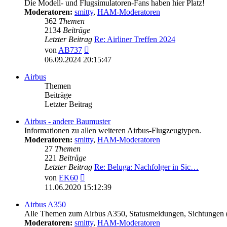
Die Modell- und Flugsimulatoren-Fans haben hier Platz!
Moderatoren:
smitty
,
HAM-Moderatoren
362
Themen
2134
Beiträge
Letzter Beitrag
Re: Airliner Treffen 2024
Neuester
von
AB737
Beitrag
06.09.2024 20:15:47
Airbus
Themen
Beiträge
Letzter Beitrag
Airbus - andere Baumuster
Informationen zu allen weiteren Airbus-Flugzeugtypen.
Moderatoren:
smitty
,
HAM-Moderatoren
27
Themen
221
Beiträge
Letzter Beitrag
Re: Beluga: Nachfolger in Sic…
Neuester
von
EK60
Beitrag
11.06.2020 15:12:39
Airbus A350
Alle Themen zum Airbus A350, Statusmeldungen, Sichtungen
Moderatoren:
smitty
,
HAM-Moderatoren