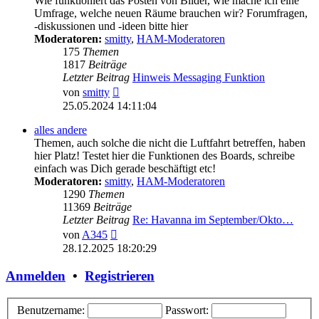
Wie funktioniert das Posten von Bilder, wie mache ich eine
Umfrage, welche neuen Räume brauchen wir? Forumfragen,
-diskussionen und -ideen bitte hier
Moderatoren:
smitty
,
HAM-Moderatoren
175
Themen
1817
Beiträge
Letzter Beitrag
Hinweis Messaging Funktion
Neuester
von
smitty
Beitrag
25.05.2024 14:11:04
alles andere
Themen, auch solche die nicht die Luftfahrt betreffen, haben
hier Platz! Testet hier die Funktionen des Boards, schreibe
einfach was Dich gerade beschäftigt etc!
Moderatoren:
smitty
,
HAM-Moderatoren
1290
Themen
11369
Beiträge
Letzter Beitrag
Re: Havanna im September/Okto…
Neuester
von
A345
Beitrag
28.12.2025 18:20:29
Anmelden
•
Registrieren
Benutzername:
Passwort: