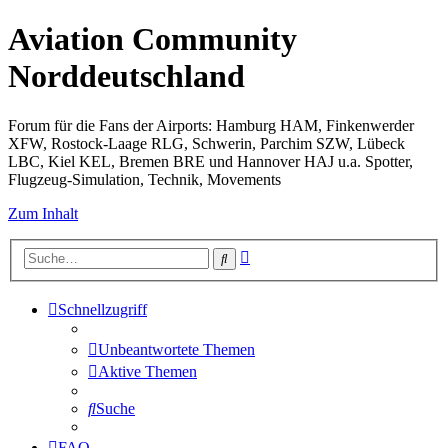
Aviation Community
Norddeutschland
Forum für die Fans der Airports: Hamburg HAM, Finkenwerder
XFW, Rostock-Laage RLG, Schwerin, Parchim SZW, Lübeck
LBC, Kiel KEL, Bremen BRE und Hannover HAJ u.a. Spotter,
Flugzeug-Simulation, Technik, Movements
Zum Inhalt
Erweiterte
Suche
Suche
Schnellzugriff
Unbeantwortete Themen
Aktive Themen
Suche
FAQ