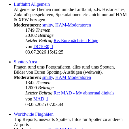
Luftfahrt Allgemein
Allgemeine Themen rund um die Luftfahrt, z.B. Historisches,
Zukunftsperspektiven, Spekulationen etc - nicht nur auf HAM
& XFW bezogen
Moderatoren:
smitty
,
HAM-Moderatoren
1749
Themen
20302
Beiträge
Letzter Beitrag
Re: Eure nächsten Flüge
Neuester
von
DC1030
Beitrag
03.07.2026 15:42:25
Spotter-Area
Fragen rund ums Fotografieren, alles rund ums Spotten,
Bilder von Euren Spotting-Ausflügen (weltweit).
Moderatoren:
smitty
,
HAM-Moderatoren
1342
Themen
12009
Beiträge
Letzter Beitrag
Re: MAD - My abnormal digitals
Neuester
von
MAD
Beitrag
03.05.2025 07:03:44
Worldwide Flughäfen
Trip Reports, auswärts Spotten, Infos für Spotter zu anderen
Airports