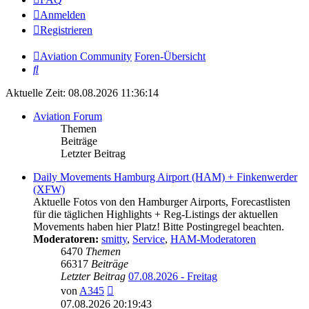
Anmelden
Registrieren
Aviation Community
Foren-Übersicht
Suche
Aktuelle Zeit: 08.08.2026 11:36:14
Aviation Forum
Themen
Beiträge
Letzter Beitrag
Daily Movements Hamburg Airport (HAM) + Finkenwerder
(XFW)
Aktuelle Fotos von den Hamburger Airports, Forecastlisten
für die täglichen Highlights + Reg-Listings der aktuellen
Movements haben hier Platz! Bitte Postingregel beachten.
Moderatoren:
smitty
,
Service
,
HAM-Moderatoren
6470
Themen
66317
Beiträge
Letzter Beitrag
07.08.2026 - Freitag
Neuester
von
A345
Beitrag
07.08.2026 20:19:43