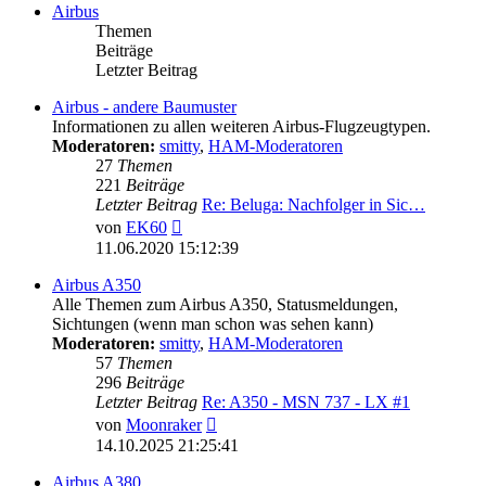
Airbus
Themen
Beiträge
Letzter Beitrag
Airbus - andere Baumuster
Informationen zu allen weiteren Airbus-Flugzeugtypen.
Moderatoren:
smitty
,
HAM-Moderatoren
27
Themen
221
Beiträge
Letzter Beitrag
Re: Beluga: Nachfolger in Sic…
Neuester
von
EK60
Beitrag
11.06.2020 15:12:39
Airbus A350
Alle Themen zum Airbus A350, Statusmeldungen,
Sichtungen (wenn man schon was sehen kann)
Moderatoren:
smitty
,
HAM-Moderatoren
57
Themen
296
Beiträge
Letzter Beitrag
Re: A350 - MSN 737 - LX #1
Neuester
von
Moonraker
Beitrag
14.10.2025 21:25:41
Airbus A380