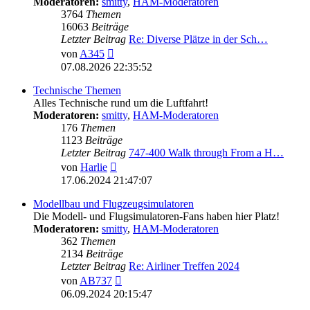
Moderatoren:
smitty
,
HAM-Moderatoren
3764
Themen
16063
Beiträge
Letzter Beitrag
Re: Diverse Plätze in der Sch…
Neuester
von
A345
Beitrag
07.08.2026 22:35:52
Technische Themen
Alles Technische rund um die Luftfahrt!
Moderatoren:
smitty
,
HAM-Moderatoren
176
Themen
1123
Beiträge
Letzter Beitrag
747-400 Walk through From a H…
Neuester
von
Harlie
Beitrag
17.06.2024 21:47:07
Modellbau und Flugzeugsimulatoren
Die Modell- und Flugsimulatoren-Fans haben hier Platz!
Moderatoren:
smitty
,
HAM-Moderatoren
362
Themen
2134
Beiträge
Letzter Beitrag
Re: Airliner Treffen 2024
Neuester
von
AB737
Beitrag
06.09.2024 20:15:47