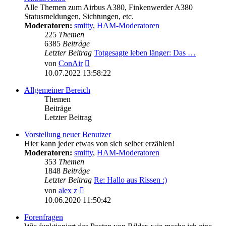
Alle Themen zum Airbus A380, Finkenwerder A380
Statusmeldungen, Sichtungen, etc.
Moderatoren:
smitty
,
HAM-Moderatoren
225
Themen
6385
Beiträge
Letzter Beitrag
Totgesagte leben länger: Das …
Neuester
von
ConAir
Beitrag
10.07.2022 13:58:22
Allgemeiner Bereich
Themen
Beiträge
Letzter Beitrag
Vorstellung neuer Benutzer
Hier kann jeder etwas von sich selber erzählen!
Moderatoren:
smitty
,
HAM-Moderatoren
353
Themen
1848
Beiträge
Letzter Beitrag
Re: Hallo aus Rissen :)
Neuester
von
alex z
Beitrag
10.06.2020 11:50:42
Forenfragen