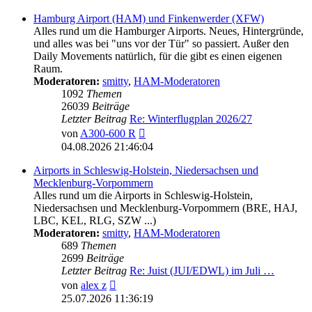
Hamburg Airport (HAM) und Finkenwerder (XFW)
Alles rund um die Hamburger Airports. Neues, Hintergründe,
und alles was bei "uns vor der Tür" so passiert. Außer den
Daily Movements natürlich, für die gibt es einen eigenen
Raum.
Moderatoren:
smitty
,
HAM-Moderatoren
1092
Themen
26039
Beiträge
Letzter Beitrag
Re: Winterflugplan 2026/27
Neuester
von
A300-600 R
Beitrag
04.08.2026 21:46:04
Airports in Schleswig-Holstein, Niedersachsen und
Mecklenburg-Vorpommern
Alles rund um die Airports in Schleswig-Holstein,
Niedersachsen und Mecklenburg-Vorpommern (BRE, HAJ,
LBC, KEL, RLG, SZW ...)
Moderatoren:
smitty
,
HAM-Moderatoren
689
Themen
2699
Beiträge
Letzter Beitrag
Re: Juist (JUI/EDWL) im Juli …
Neuester
von
alex z
Beitrag
25.07.2026 11:36:19