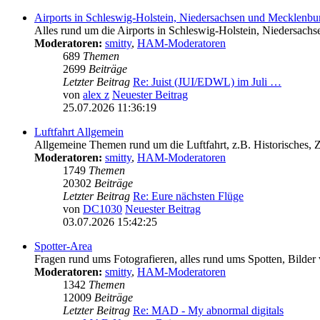
Airports in Schleswig-Holstein, Niedersachsen und Mecklen
Alles rund um die Airports in Schleswig-Holstein, Nieder
Moderatoren:
smitty
,
HAM-Moderatoren
689
Themen
2699
Beiträge
Letzter Beitrag
Re: Juist (JUI/EDWL) im Juli …
von
alex z
Neuester Beitrag
25.07.2026 11:36:19
Luftfahrt Allgemein
Allgemeine Themen rund um die Luftfahrt, z.B. Historisches,
Moderatoren:
smitty
,
HAM-Moderatoren
1749
Themen
20302
Beiträge
Letzter Beitrag
Re: Eure nächsten Flüge
von
DC1030
Neuester Beitrag
03.07.2026 15:42:25
Spotter-Area
Fragen rund ums Fotografieren, alles rund ums Spotten, Bilder
Moderatoren:
smitty
,
HAM-Moderatoren
1342
Themen
12009
Beiträge
Letzter Beitrag
Re: MAD - My abnormal digitals