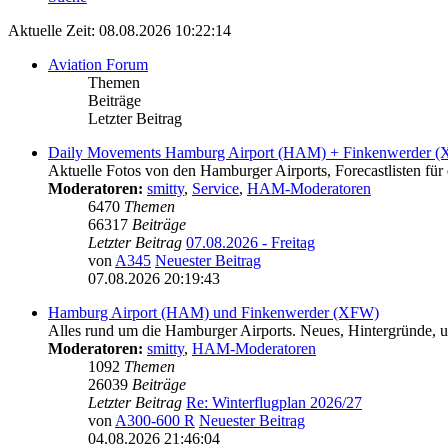
Aktuelle Zeit: 08.08.2026 10:22:14
Aviation Forum
Themen
Beiträge
Letzter Beitrag
Daily Movements Hamburg Airport (HAM) + Finkenwerder 
Aktuelle Fotos von den Hamburger Airports, Forecastlisten für 
Moderatoren:
smitty
,
Service
,
HAM-Moderatoren
6470
Themen
66317
Beiträge
Letzter Beitrag
07.08.2026 - Freitag
von
A345
Neuester Beitrag
07.08.2026 20:19:43
Hamburg Airport (HAM) und Finkenwerder (XFW)
Alles rund um die Hamburger Airports. Neues, Hintergründe, un
Moderatoren:
smitty
,
HAM-Moderatoren
1092
Themen
26039
Beiträge
Letzter Beitrag
Re: Winterflugplan 2026/27
von
A300-600 R
Neuester Beitrag
04.08.2026 21:46:04