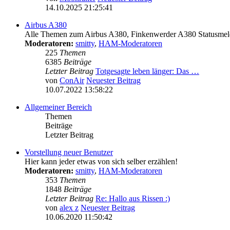
14.10.2025 21:25:41
Airbus A380
Alle Themen zum Airbus A380, Finkenwerder A380 Statusmeld
Moderatoren:
smitty
,
HAM-Moderatoren
225
Themen
6385
Beiträge
Letzter Beitrag
Totgesagte leben länger: Das …
von
ConAir
Neuester Beitrag
10.07.2022 13:58:22
Allgemeiner Bereich
Themen
Beiträge
Letzter Beitrag
Vorstellung neuer Benutzer
Hier kann jeder etwas von sich selber erzählen!
Moderatoren:
smitty
,
HAM-Moderatoren
353
Themen
1848
Beiträge
Letzter Beitrag
Re: Hallo aus Rissen :)
von
alex z
Neuester Beitrag
10.06.2020 11:50:42