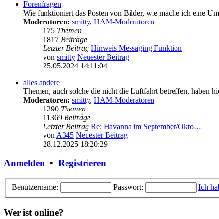
Forenfragen
Wie funktioniert das Posten von Bilder, wie mache ich eine U
Moderatoren:
smitty
,
HAM-Moderatoren
175
Themen
1817
Beiträge
Letzter Beitrag
Hinweis Messaging Funktion
von
smitty
Neuester Beitrag
25.05.2024 14:11:04
alles andere
Themen, auch solche die nicht die Luftfahrt betreffen, haben hi
Moderatoren:
smitty
,
HAM-Moderatoren
1290
Themen
11369
Beiträge
Letzter Beitrag
Re: Havanna im September/Okto…
von
A345
Neuester Beitrag
28.12.2025 18:20:29
Anmelden
•
Registrieren
Benutzername:
Passwort:
Ich ha
Wer ist online?