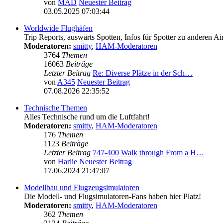
von
MAD
Neuester Beitrag
03.05.2025 07:03:44
Worldwide Flughäfen
Trip Reports, auswärts Spotten, Infos für Spotter zu anderen Ai
Moderatoren:
smitty
,
HAM-Moderatoren
3764
Themen
16063
Beiträge
Letzter Beitrag
Re: Diverse Plätze in der Sch…
von
A345
Neuester Beitrag
07.08.2026 22:35:52
Technische Themen
Alles Technische rund um die Luftfahrt!
Moderatoren:
smitty
,
HAM-Moderatoren
176
Themen
1123
Beiträge
Letzter Beitrag
747-400 Walk through From a H…
von
Harlie
Neuester Beitrag
17.06.2024 21:47:07
Modellbau und Flugzeugsimulatoren
Die Modell- und Flugsimulatoren-Fans haben hier Platz!
Moderatoren:
smitty
,
HAM-Moderatoren
362
Themen