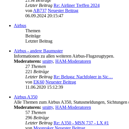
2134
Beiträge
Letzter Beitrag
Re: Airliner Treffen 2024
von
AB737
Neuester Beitrag
06.09.2024 20:15:47
Airbus
Themen
Beiträge
Letzter Beitrag
Airbus - andere Baumuster
Informationen zu allen weiteren Airbus-Flugzeugtypen.
Moderatoren:
smitty
,
HAM-Moderatoren
27
Themen
221
Beiträge
Letzter Beitrag
Re: Beluga: Nachfolger in Sic…
von
EK60
Neuester Beitrag
11.06.2020 15:12:39
Airbus A350
Alle Themen zum Airbus A350, Statusmeldungen, Sichtungen
Moderatoren:
smitty
,
HAM-Moderatoren
57
Themen
296
Beiträge
Letzter Beitrag
Re: A350 - MSN 737 - LX #1
von
Moonraker
Neuester Beitrag