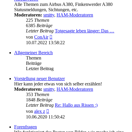
Alle Themen zum Airbus A380, Finkenwerder A380
Statusmeldungen, Sichtungen, etc.
Moderatoren:
smitty
,
HAM-Moderatoren
225
Themen
6385
Beiträge
Letzter Beitrag
Totgesagte leben länger: Das …
Neuester
von
ConAir
Beitrag
10.07.2022 13:58:22
Allgemeiner Bereich
Themen
Beiträge
Letzter Beitrag
Vorstellung neuer Benutzer
Hier kann jeder etwas von sich selber erzählen!
Moderatoren:
smitty
,
HAM-Moderatoren
353
Themen
1848
Beiträge
Letzter Beitrag
Re: Hallo aus Rissen :)
Neuester
von
alex z
Beitrag
10.06.2020 11:50:42
Forenfragen