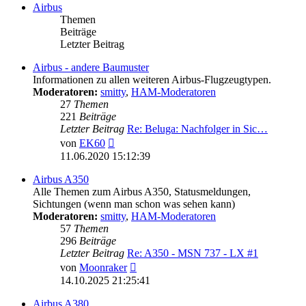
Airbus
Themen
Beiträge
Letzter Beitrag
Airbus - andere Baumuster
Informationen zu allen weiteren Airbus-Flugzeugtypen.
Moderatoren:
smitty
,
HAM-Moderatoren
27
Themen
221
Beiträge
Letzter Beitrag
Re: Beluga: Nachfolger in Sic…
Neuester
von
EK60
Beitrag
11.06.2020 15:12:39
Airbus A350
Alle Themen zum Airbus A350, Statusmeldungen,
Sichtungen (wenn man schon was sehen kann)
Moderatoren:
smitty
,
HAM-Moderatoren
57
Themen
296
Beiträge
Letzter Beitrag
Re: A350 - MSN 737 - LX #1
Neuester
von
Moonraker
Beitrag
14.10.2025 21:25:41
Airbus A380