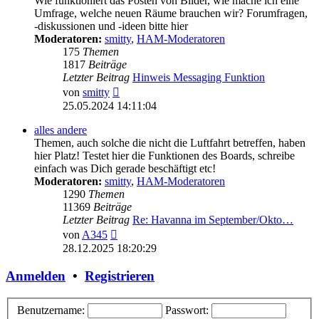
Wie funktioniert das Posten von Bilder, wie mache ich eine
Umfrage, welche neuen Räume brauchen wir? Forumfragen,
-diskussionen und -ideen bitte hier
Moderatoren:
smitty
,
HAM-Moderatoren
175
Themen
1817
Beiträge
Letzter Beitrag
Hinweis Messaging Funktion
Neuester
von
smitty
Beitrag
25.05.2024 14:11:04
alles andere
Themen, auch solche die nicht die Luftfahrt betreffen, haben
hier Platz! Testet hier die Funktionen des Boards, schreibe
einfach was Dich gerade beschäftigt etc!
Moderatoren:
smitty
,
HAM-Moderatoren
1290
Themen
11369
Beiträge
Letzter Beitrag
Re: Havanna im September/Okto…
Neuester
von
A345
Beitrag
28.12.2025 18:20:29
Anmelden
•
Registrieren
Benutzername:
Passwort: