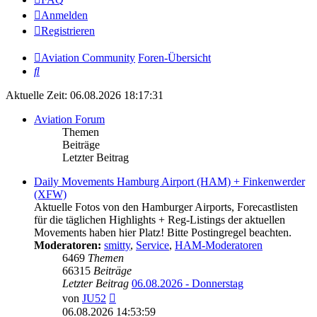
Anmelden
Registrieren
Aviation Community
Foren-Übersicht
Suche
Aktuelle Zeit: 06.08.2026 18:17:31
Aviation Forum
Themen
Beiträge
Letzter Beitrag
Daily Movements Hamburg Airport (HAM) + Finkenwerder
(XFW)
Aktuelle Fotos von den Hamburger Airports, Forecastlisten
für die täglichen Highlights + Reg-Listings der aktuellen
Movements haben hier Platz! Bitte Postingregel beachten.
Moderatoren:
smitty
,
Service
,
HAM-Moderatoren
6469
Themen
66315
Beiträge
Letzter Beitrag
06.08.2026 - Donnerstag
Neuester
von
JU52
Beitrag
06.08.2026 14:53:59