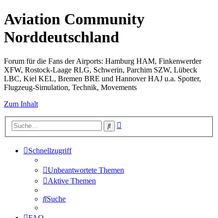
Aviation Community
Norddeutschland
Forum für die Fans der Airports: Hamburg HAM, Finkenwerder
XFW, Rostock-Laage RLG, Schwerin, Parchim SZW, Lübeck
LBC, Kiel KEL, Bremen BRE und Hannover HAJ u.a. Spotter,
Flugzeug-Simulation, Technik, Movements
Zum Inhalt
Erweiterte
Suche
Suche
Schnellzugriff
Unbeantwortete Themen
Aktive Themen
Suche
FAQ