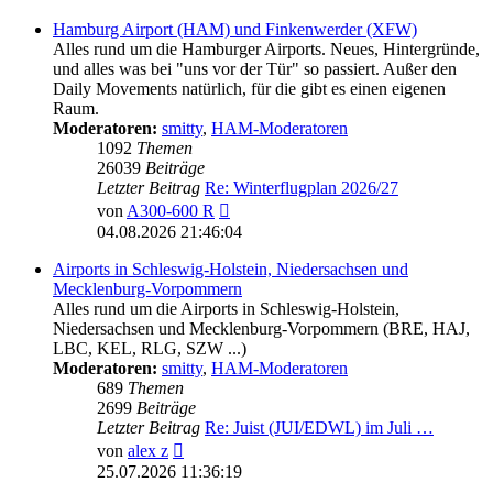
Hamburg Airport (HAM) und Finkenwerder (XFW)
Alles rund um die Hamburger Airports. Neues, Hintergründe,
und alles was bei "uns vor der Tür" so passiert. Außer den
Daily Movements natürlich, für die gibt es einen eigenen
Raum.
Moderatoren:
smitty
,
HAM-Moderatoren
1092
Themen
26039
Beiträge
Letzter Beitrag
Re: Winterflugplan 2026/27
Neuester
von
A300-600 R
Beitrag
04.08.2026 21:46:04
Airports in Schleswig-Holstein, Niedersachsen und
Mecklenburg-Vorpommern
Alles rund um die Airports in Schleswig-Holstein,
Niedersachsen und Mecklenburg-Vorpommern (BRE, HAJ,
LBC, KEL, RLG, SZW ...)
Moderatoren:
smitty
,
HAM-Moderatoren
689
Themen
2699
Beiträge
Letzter Beitrag
Re: Juist (JUI/EDWL) im Juli …
Neuester
von
alex z
Beitrag
25.07.2026 11:36:19