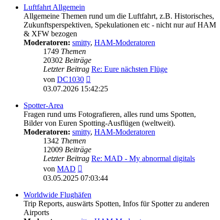
Luftfahrt Allgemein
Allgemeine Themen rund um die Luftfahrt, z.B. Historisches,
Zukunftsperspektiven, Spekulationen etc - nicht nur auf HAM
& XFW bezogen
Moderatoren:
smitty
,
HAM-Moderatoren
1749
Themen
20302
Beiträge
Letzter Beitrag
Re: Eure nächsten Flüge
Neuester
von
DC1030
Beitrag
03.07.2026 15:42:25
Spotter-Area
Fragen rund ums Fotografieren, alles rund ums Spotten,
Bilder von Euren Spotting-Ausflügen (weltweit).
Moderatoren:
smitty
,
HAM-Moderatoren
1342
Themen
12009
Beiträge
Letzter Beitrag
Re: MAD - My abnormal digitals
Neuester
von
MAD
Beitrag
03.05.2025 07:03:44
Worldwide Flughäfen
Trip Reports, auswärts Spotten, Infos für Spotter zu anderen
Airports