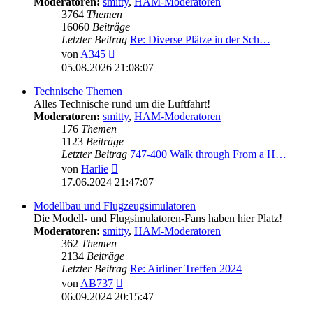
Moderatoren:
smitty
,
HAM-Moderatoren
3764
Themen
16060
Beiträge
Letzter Beitrag
Re: Diverse Plätze in der Sch…
Neuester
von
A345
Beitrag
05.08.2026 21:08:07
Technische Themen
Alles Technische rund um die Luftfahrt!
Moderatoren:
smitty
,
HAM-Moderatoren
176
Themen
1123
Beiträge
Letzter Beitrag
747-400 Walk through From a H…
Neuester
von
Harlie
Beitrag
17.06.2024 21:47:07
Modellbau und Flugzeugsimulatoren
Die Modell- und Flugsimulatoren-Fans haben hier Platz!
Moderatoren:
smitty
,
HAM-Moderatoren
362
Themen
2134
Beiträge
Letzter Beitrag
Re: Airliner Treffen 2024
Neuester
von
AB737
Beitrag
06.09.2024 20:15:47