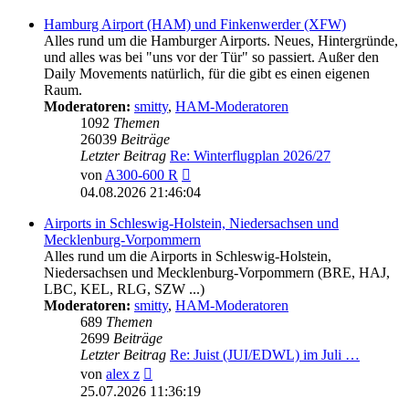
Hamburg Airport (HAM) und Finkenwerder (XFW)
Alles rund um die Hamburger Airports. Neues, Hintergründe,
und alles was bei "uns vor der Tür" so passiert. Außer den
Daily Movements natürlich, für die gibt es einen eigenen
Raum.
Moderatoren:
smitty
,
HAM-Moderatoren
1092
Themen
26039
Beiträge
Letzter Beitrag
Re: Winterflugplan 2026/27
Neuester
von
A300-600 R
Beitrag
04.08.2026 21:46:04
Airports in Schleswig-Holstein, Niedersachsen und
Mecklenburg-Vorpommern
Alles rund um die Airports in Schleswig-Holstein,
Niedersachsen und Mecklenburg-Vorpommern (BRE, HAJ,
LBC, KEL, RLG, SZW ...)
Moderatoren:
smitty
,
HAM-Moderatoren
689
Themen
2699
Beiträge
Letzter Beitrag
Re: Juist (JUI/EDWL) im Juli …
Neuester
von
alex z
Beitrag
25.07.2026 11:36:19