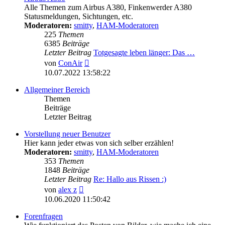
Alle Themen zum Airbus A380, Finkenwerder A380
Statusmeldungen, Sichtungen, etc.
Moderatoren:
smitty
,
HAM-Moderatoren
225
Themen
6385
Beiträge
Letzter Beitrag
Totgesagte leben länger: Das …
Neuester
von
ConAir
Beitrag
10.07.2022 13:58:22
Allgemeiner Bereich
Themen
Beiträge
Letzter Beitrag
Vorstellung neuer Benutzer
Hier kann jeder etwas von sich selber erzählen!
Moderatoren:
smitty
,
HAM-Moderatoren
353
Themen
1848
Beiträge
Letzter Beitrag
Re: Hallo aus Rissen :)
Neuester
von
alex z
Beitrag
10.06.2020 11:50:42
Forenfragen