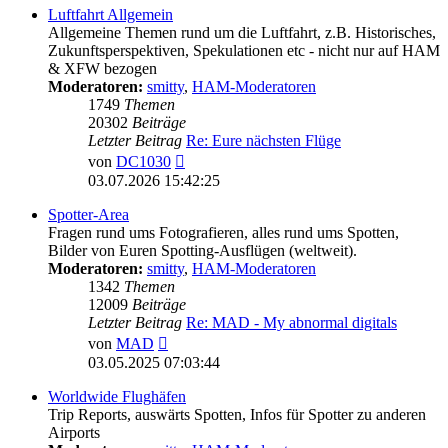
Luftfahrt Allgemein
Allgemeine Themen rund um die Luftfahrt, z.B. Historisches,
Zukunftsperspektiven, Spekulationen etc - nicht nur auf HAM
& XFW bezogen
Moderatoren:
smitty
,
HAM-Moderatoren
1749
Themen
20302
Beiträge
Letzter Beitrag
Re: Eure nächsten Flüge
Neuester
von
DC1030
Beitrag
03.07.2026 15:42:25
Spotter-Area
Fragen rund ums Fotografieren, alles rund ums Spotten,
Bilder von Euren Spotting-Ausflügen (weltweit).
Moderatoren:
smitty
,
HAM-Moderatoren
1342
Themen
12009
Beiträge
Letzter Beitrag
Re: MAD - My abnormal digitals
Neuester
von
MAD
Beitrag
03.05.2025 07:03:44
Worldwide Flughäfen
Trip Reports, auswärts Spotten, Infos für Spotter zu anderen
Airports