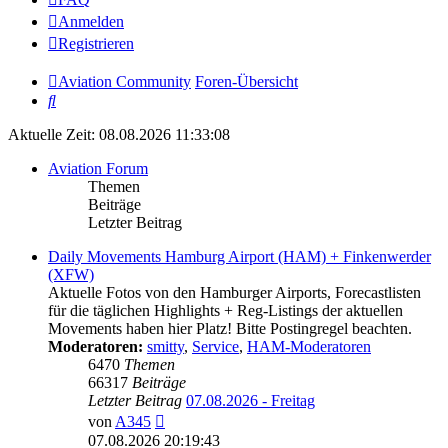
Anmelden
Registrieren
Aviation Community
Foren-Übersicht
Suche
Aktuelle Zeit: 08.08.2026 11:33:08
Aviation Forum
Themen
Beiträge
Letzter Beitrag
Daily Movements Hamburg Airport (HAM) + Finkenwerder
(XFW)
Aktuelle Fotos von den Hamburger Airports, Forecastlisten
für die täglichen Highlights + Reg-Listings der aktuellen
Movements haben hier Platz! Bitte Postingregel beachten.
Moderatoren:
smitty
,
Service
,
HAM-Moderatoren
6470
Themen
66317
Beiträge
Letzter Beitrag
07.08.2026 - Freitag
Neuester
von
A345
Beitrag
07.08.2026 20:19:43