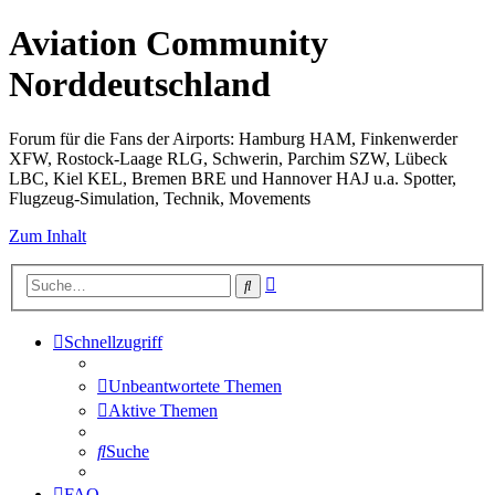
Aviation Community
Norddeutschland
Forum für die Fans der Airports: Hamburg HAM, Finkenwerder
XFW, Rostock-Laage RLG, Schwerin, Parchim SZW, Lübeck
LBC, Kiel KEL, Bremen BRE und Hannover HAJ u.a. Spotter,
Flugzeug-Simulation, Technik, Movements
Zum Inhalt
Erweiterte
Suche
Suche
Schnellzugriff
Unbeantwortete Themen
Aktive Themen
Suche
FAQ