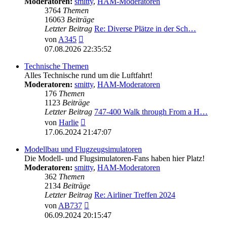
Moderatoren:
smitty
,
HAM-Moderatoren
3764
Themen
16063
Beiträge
Letzter Beitrag
Re: Diverse Plätze in der Sch…
Neuester
von
A345
Beitrag
07.08.2026 22:35:52
Technische Themen
Alles Technische rund um die Luftfahrt!
Moderatoren:
smitty
,
HAM-Moderatoren
176
Themen
1123
Beiträge
Letzter Beitrag
747-400 Walk through From a H…
Neuester
von
Harlie
Beitrag
17.06.2024 21:47:07
Modellbau und Flugzeugsimulatoren
Die Modell- und Flugsimulatoren-Fans haben hier Platz!
Moderatoren:
smitty
,
HAM-Moderatoren
362
Themen
2134
Beiträge
Letzter Beitrag
Re: Airliner Treffen 2024
Neuester
von
AB737
Beitrag
06.09.2024 20:15:47