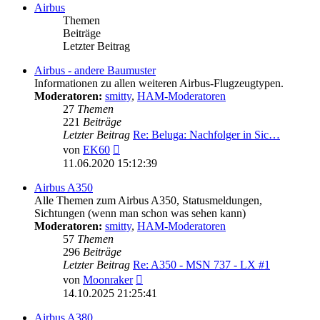
Airbus
Themen
Beiträge
Letzter Beitrag
Airbus - andere Baumuster
Informationen zu allen weiteren Airbus-Flugzeugtypen.
Moderatoren:
smitty
,
HAM-Moderatoren
27
Themen
221
Beiträge
Letzter Beitrag
Re: Beluga: Nachfolger in Sic…
Neuester
von
EK60
Beitrag
11.06.2020 15:12:39
Airbus A350
Alle Themen zum Airbus A350, Statusmeldungen,
Sichtungen (wenn man schon was sehen kann)
Moderatoren:
smitty
,
HAM-Moderatoren
57
Themen
296
Beiträge
Letzter Beitrag
Re: A350 - MSN 737 - LX #1
Neuester
von
Moonraker
Beitrag
14.10.2025 21:25:41
Airbus A380