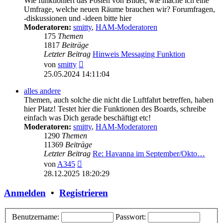
Wie funktioniert das Posten von Bilder, wie mache ich eine
Umfrage, welche neuen Räume brauchen wir? Forumfragen,
-diskussionen und -ideen bitte hier
Moderatoren:
smitty
,
HAM-Moderatoren
175
Themen
1817
Beiträge
Letzter Beitrag
Hinweis Messaging Funktion
Neuester
von
smitty
Beitrag
25.05.2024 14:11:04
alles andere
Themen, auch solche die nicht die Luftfahrt betreffen, haben
hier Platz! Testet hier die Funktionen des Boards, schreibe
einfach was Dich gerade beschäftigt etc!
Moderatoren:
smitty
,
HAM-Moderatoren
1290
Themen
11369
Beiträge
Letzter Beitrag
Re: Havanna im September/Okto…
Neuester
von
A345
Beitrag
28.12.2025 18:20:29
Anmelden
•
Registrieren
Benutzername:
Passwort: