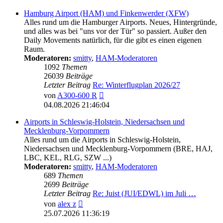
Hamburg Airport (HAM) und Finkenwerder (XFW)
Alles rund um die Hamburger Airports. Neues, Hintergründe,
und alles was bei "uns vor der Tür" so passiert. Außer den
Daily Movements natürlich, für die gibt es einen eigenen
Raum.
Moderatoren:
smitty
,
HAM-Moderatoren
1092
Themen
26039
Beiträge
Letzter Beitrag
Re: Winterflugplan 2026/27
Neuester
von
A300-600 R
Beitrag
04.08.2026 21:46:04
Airports in Schleswig-Holstein, Niedersachsen und
Mecklenburg-Vorpommern
Alles rund um die Airports in Schleswig-Holstein,
Niedersachsen und Mecklenburg-Vorpommern (BRE, HAJ,
LBC, KEL, RLG, SZW ...)
Moderatoren:
smitty
,
HAM-Moderatoren
689
Themen
2699
Beiträge
Letzter Beitrag
Re: Juist (JUI/EDWL) im Juli …
Neuester
von
alex z
Beitrag
25.07.2026 11:36:19