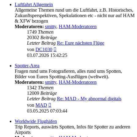
Luftfahrt Allgemein
Allgemeine Themen rund um die Luftfahrt, z.B. Historisches,
Zukunftsperspektiven, Spekulationen etc - nicht nur auf HAM
& XFW bezogen
Moderatoren:
smitty
,
HAM-Moderatoren
1749
Themen
20302
Beiträge
Letzter Beitrag
Re: Eure nächsten Flüge
Neuester
von
DC1030
Beitrag
03.07.2026 15:42:25
Spotter-Area
Fragen rund ums Fotografieren, alles rund ums Spotten,
Bilder von Euren Spotting-Ausflügen (weltweit).
Moderatoren:
smitty
,
HAM-Moderatoren
1342
Themen
12009
Beiträge
Letzter Beitrag
Re: MAD - My abnormal digitals
Neuester
von
MAD
Beitrag
03.05.2025 07:03:44
Worldwide Flughäfen
Trip Reports, auswärts Spotten, Infos für Spotter zu anderen
Airports