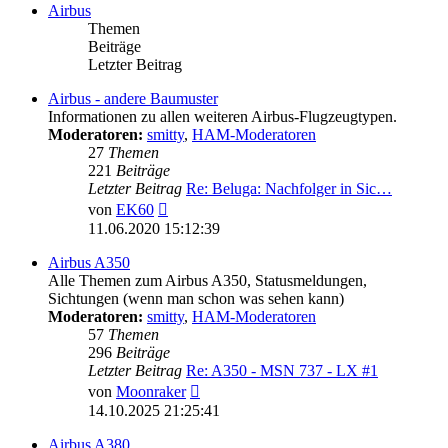
Airbus
Themen
Beiträge
Letzter Beitrag
Airbus - andere Baumuster
Informationen zu allen weiteren Airbus-Flugzeugtypen.
Moderatoren:
smitty
,
HAM-Moderatoren
27
Themen
221
Beiträge
Letzter Beitrag
Re: Beluga: Nachfolger in Sic…
Neuester
von
EK60
Beitrag
11.06.2020 15:12:39
Airbus A350
Alle Themen zum Airbus A350, Statusmeldungen,
Sichtungen (wenn man schon was sehen kann)
Moderatoren:
smitty
,
HAM-Moderatoren
57
Themen
296
Beiträge
Letzter Beitrag
Re: A350 - MSN 737 - LX #1
Neuester
von
Moonraker
Beitrag
14.10.2025 21:25:41
Airbus A380