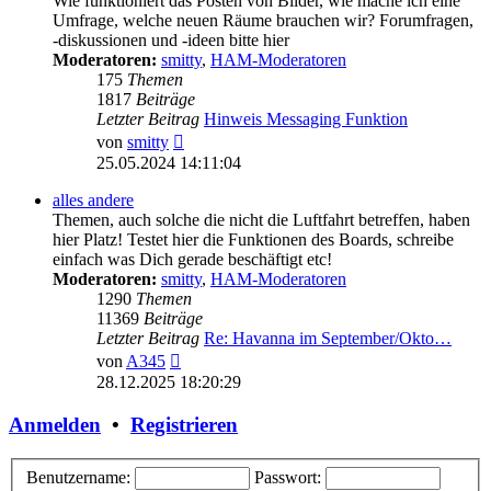
Wie funktioniert das Posten von Bilder, wie mache ich eine
Umfrage, welche neuen Räume brauchen wir? Forumfragen,
-diskussionen und -ideen bitte hier
Moderatoren:
smitty
,
HAM-Moderatoren
175
Themen
1817
Beiträge
Letzter Beitrag
Hinweis Messaging Funktion
Neuester
von
smitty
Beitrag
25.05.2024 14:11:04
alles andere
Themen, auch solche die nicht die Luftfahrt betreffen, haben
hier Platz! Testet hier die Funktionen des Boards, schreibe
einfach was Dich gerade beschäftigt etc!
Moderatoren:
smitty
,
HAM-Moderatoren
1290
Themen
11369
Beiträge
Letzter Beitrag
Re: Havanna im September/Okto…
Neuester
von
A345
Beitrag
28.12.2025 18:20:29
Anmelden
•
Registrieren
Benutzername:
Passwort: