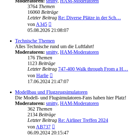
Moderatoren:
smitty
,
HAM-Moderatoren
3764
Themen
16060
Beiträge
Letzter Beitrag
Re: Diverse Plätze in der Sch…
Neuester
von
A345
Beitrag
05.08.2026 21:08:07
Technische Themen
Alles Technische rund um die Luftfahrt!
Moderatoren:
smitty
,
HAM-Moderatoren
176
Themen
1123
Beiträge
Letzter Beitrag
747-400 Walk through From a H…
Neuester
von
Harlie
Beitrag
17.06.2024 21:47:07
Modellbau und Flugzeugsimulatoren
Die Modell- und Flugsimulatoren-Fans haben hier Platz!
Moderatoren:
smitty
,
HAM-Moderatoren
362
Themen
2134
Beiträge
Letzter Beitrag
Re: Airliner Treffen 2024
Neuester
von
AB737
Beitrag
06.09.2024 20:15:47