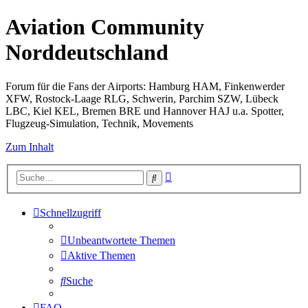
Aviation Community
Norddeutschland
Forum für die Fans der Airports: Hamburg HAM, Finkenwerder
XFW, Rostock-Laage RLG, Schwerin, Parchim SZW, Lübeck
LBC, Kiel KEL, Bremen BRE und Hannover HAJ u.a. Spotter,
Flugzeug-Simulation, Technik, Movements
Zum Inhalt
Erweiterte
Suche
Suche
Schnellzugriff
Unbeantwortete Themen
Aktive Themen
Suche
FAQ