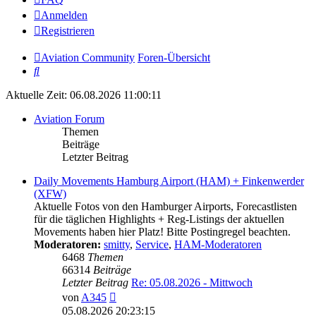
Anmelden
Registrieren
Aviation Community
Foren-Übersicht
Suche
Aktuelle Zeit: 06.08.2026 11:00:11
Aviation Forum
Themen
Beiträge
Letzter Beitrag
Daily Movements Hamburg Airport (HAM) + Finkenwerder
(XFW)
Aktuelle Fotos von den Hamburger Airports, Forecastlisten
für die täglichen Highlights + Reg-Listings der aktuellen
Movements haben hier Platz! Bitte Postingregel beachten.
Moderatoren:
smitty
,
Service
,
HAM-Moderatoren
6468
Themen
66314
Beiträge
Letzter Beitrag
Re: 05.08.2026 - Mittwoch
Neuester
von
A345
Beitrag
05.08.2026 20:23:15