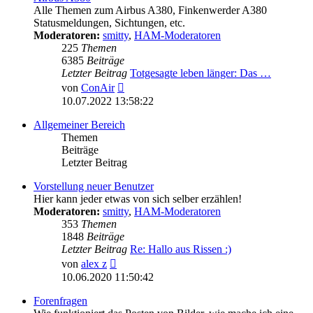
Alle Themen zum Airbus A380, Finkenwerder A380
Statusmeldungen, Sichtungen, etc.
Moderatoren:
smitty
,
HAM-Moderatoren
225
Themen
6385
Beiträge
Letzter Beitrag
Totgesagte leben länger: Das …
Neuester
von
ConAir
Beitrag
10.07.2022 13:58:22
Allgemeiner Bereich
Themen
Beiträge
Letzter Beitrag
Vorstellung neuer Benutzer
Hier kann jeder etwas von sich selber erzählen!
Moderatoren:
smitty
,
HAM-Moderatoren
353
Themen
1848
Beiträge
Letzter Beitrag
Re: Hallo aus Rissen :)
Neuester
von
alex z
Beitrag
10.06.2020 11:50:42
Forenfragen